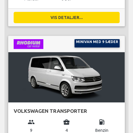
VIS DETALJER...
MINIVAN MED 9 SÆDER
VOLKSWAGEN TRANSPORTER
group
business_center
local_gas_station
9
4
Benzin