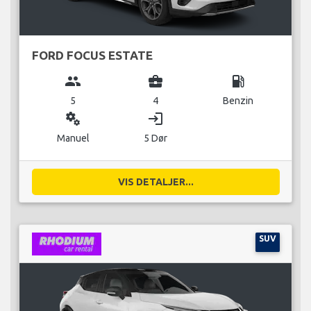
FORD FOCUS ESTATE
group
business_center
local_gas_station
5
4
Benzin
miscellaneous_services
login
Manuel
5 Dør
VIS DETALJER...
SUV