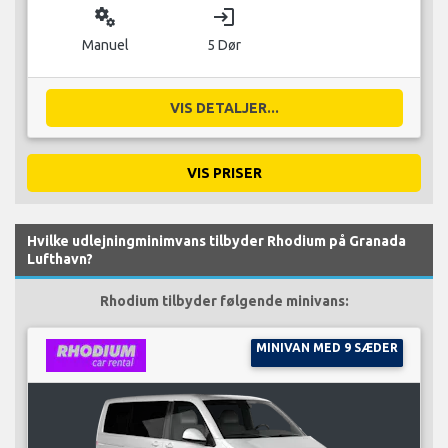
miscellaneous_services
login
Manuel
5 Dør
VIS DETALJER...
VIS PRISER
Hvilke udlejningminimvans tilbyder Rhodium på Granada
Lufthavn?
Rhodium tilbyder følgende minivans:
MINIVAN MED 9 SÆDER