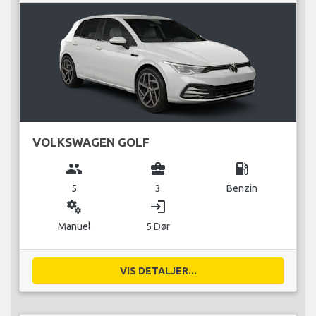
VOLKSWAGEN GOLF
group
business_center
local_gas_station
5
3
Benzin
miscellaneous_services
login
Manuel
5 Dør
VIS DETALJER...