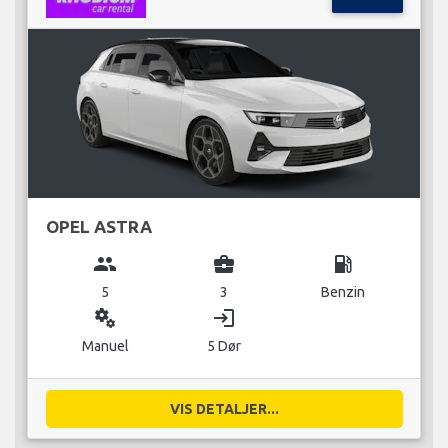
OPEL ASTRA
group
business_center
local_gas_station
5
3
Benzin
miscellaneous_services
login
Manuel
5 Dør
VIS DETALJER...