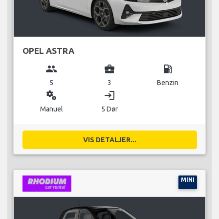
OPEL ASTRA
group
business_center
local_gas_station
5
3
Benzin
miscellaneous_services
login
Manuel
5 Dør
VIS DETALJER...
MINI