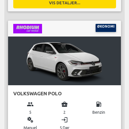
VIS DETALJER...
ØKONOMI
VOLKSWAGEN POLO
group
business_center
local_gas_station
5
2
Benzin
miscellaneous_services
login
Manuel
5 Dør