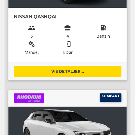
NISSAN QASHQAI
group
business_center
local_gas_station
5
4
Benzin
miscellaneous_services
login
Manuel
5 Dør
VIS DETALJER...
KOMPAKT