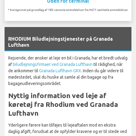
Uden for terminal
* beregninet på grundlag af 183 seneste anmeldelser fra 4671 samlede anmeldelser.
`
RHODIUM Biludlejningstjenester på Granada
Lufthavn
Rejsende, der ønsker at leje en bil i Granada, har et bredt udvalg
af
biludlejningsfirmaer ved Granada Lufthavn
til rådighed, når
de ankommer til
Granada Lufthavn GRX
. Inden du går videre til
mødestedet, skal du huske at samle al din bagage op fra
bagageudleveringsområdet.
Nyttig information ved leje af
køretøj fra Rhodium ved Granada
Lufthavn
Yderligere førere kan tilføjes til lejeaftalen mod en ekstra
daglig afgift, forudsat at de opfylder kravene og er til stede ved