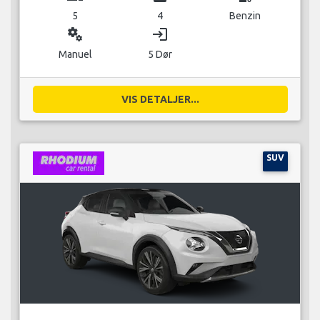
5
4
Benzin
miscellaneous_services
login
Manuel
5 Dør
VIS DETALJER...
SUV