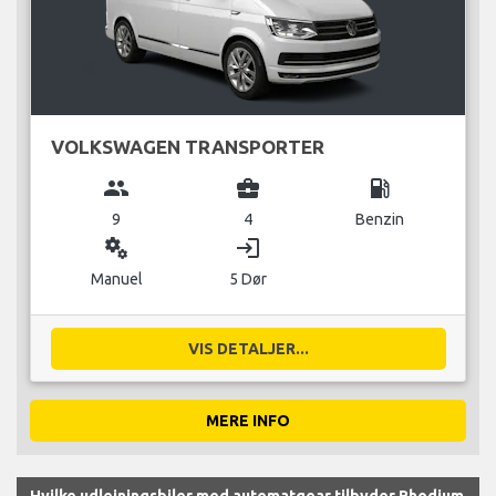
VOLKSWAGEN TRANSPORTER
group
business_center
local_gas_station
9
4
Benzin
miscellaneous_services
login
Manuel
5 Dør
VIS DETALJER...
MERE INFO
Hvilke udlejningsbiler med automatgear tilbyder Rhodium