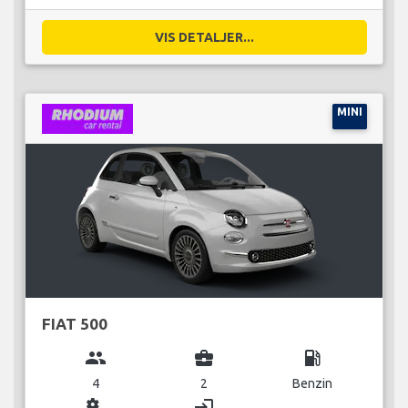
VIS DETALJER...
MINI
FIAT 500
group
business_center
local_gas_station
4
2
Benzin
miscellaneous_services
login