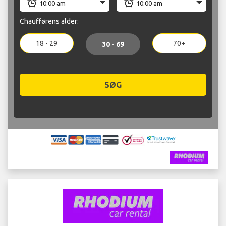
Chaufførens alder:
18 - 29
70+
30 - 69
SØG