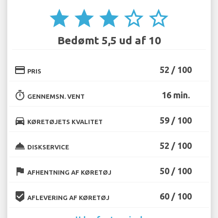
star
star
star
star_border
star_border
Bedømt 5,5 ud af 10
credit_card
52 / 100
PRIS
timer
16 min.
GENNEMSN. VENT
directions_car
59 / 100
KØRETØJETS KVALITET
room_service
52 / 100
DISKSERVICE
flag
50 / 100
AFHENTNING AF KØRETØJ
beenhere
60 / 100
AFLEVERING AF KØRETØJ