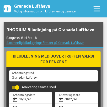
Granada Lufthavn
Vigtig information om lufthavnen og tjenester
RHODIUM Biludlejning på Granada Lufthavn
Rangeret #14 Fra 18
Sammenlig biludlejningsfirmaer på Granada Lufthavn
BILUDLEJNING MED UOVERTRUFFEN VÆRDI
FOR PENGENE
Afhentningssted
Aflevering samme sted
Afhentningsdato
Afleveringsdato