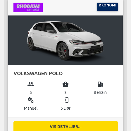
ØKONOMI
VOLKSWAGEN POLO
group
business_center
local_gas_station
5
2
Benzin
miscellaneous_services
login
Manuel
5 Dør
VIS DETALJER...