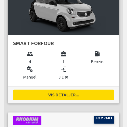
SMART FORFOUR
group
business_center
local_gas_station
4
1
Benzin
miscellaneous_services
login
Manuel
3 Dør
VIS DETALJER...
KOMPAKT