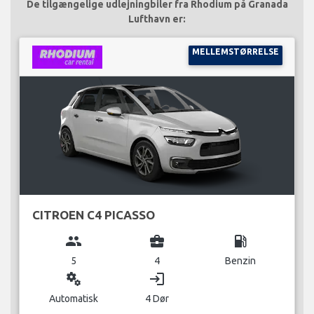
De tilgængelige udlejningbiler fra Rhodium på Granada
Lufthavn er:
MELLEMSTØRRELSE
CITROEN C4 PICASSO
group
business_center
local_gas_station
5
4
Benzin
miscellaneous_services
login
Automatisk
4 Dør