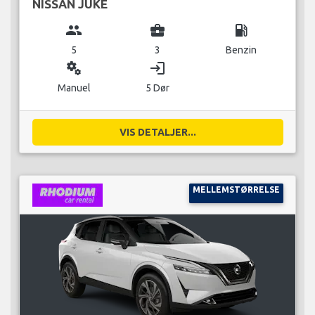
NISSAN JUKE
group
business_center
local_gas_station
5
3
Benzin
miscellaneous_services
login
Manuel
5 Dør
VIS DETALJER...
MELLEMSTØRRELSE