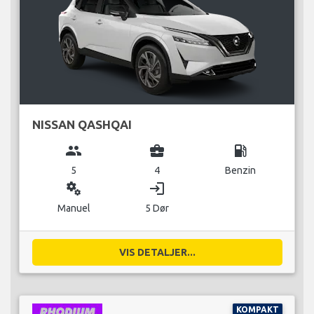
NISSAN QASHQAI
group
business_center
local_gas_station
5
4
Benzin
miscellaneous_services
login
Manuel
5 Dør
VIS DETALJER...
KOMPAKT