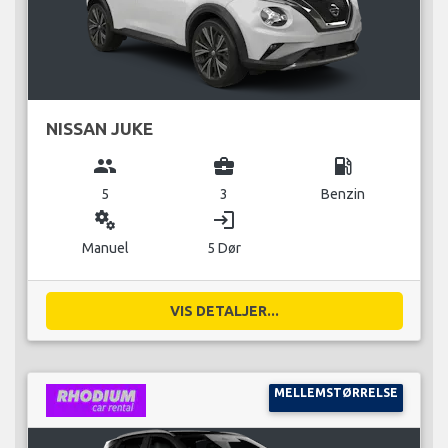
NISSAN JUKE
group
business_center
local_gas_station
5
3
Benzin
miscellaneous_services
login
Manuel
5 Dør
VIS DETALJER...
MELLEMSTØRRELSE