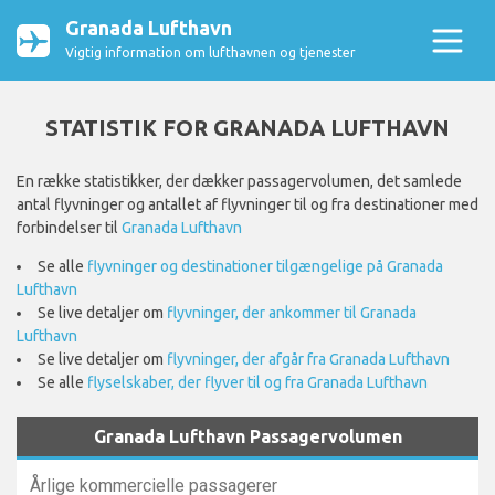
Granada Lufthavn
Vigtig information om lufthavnen og tjenester
STATISTIK FOR GRANADA LUFTHAVN
En række statistikker, der dækker passagervolumen, det samlede
antal flyvninger og antallet af flyvninger til og fra destinationer med
forbindelser til
Granada Lufthavn
Se alle
flyvninger og destinationer tilgængelige på Granada
Lufthavn
Se live detaljer om
flyvninger, der ankommer til Granada
Lufthavn
Se live detaljer om
flyvninger, der afgår fra Granada Lufthavn
Se alle
flyselskaber, der flyver til og fra Granada Lufthavn
Granada Lufthavn Passagervolumen
Årlige kommercielle passagerer