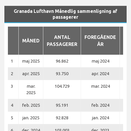
Granada Lufthavn Månedlig sammenligning af
passagerer
ANTAL
FOREGÅENDE
MÅNED
PASSAGERER
ÅR
PA
1
maj 2025
96.862
maj 2024
2
apr. 2025
93.750
apr. 2024
3
mar.
104.729
mar. 2024
2025
4
feb. 2025
95.191
feb. 2024
5
jan. 2025
92.828
jan. 2024
6
dec. 2024
103.003
dec. 2023