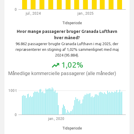
0
jul., 2024
jan., 2025
Tidsperiode
Hvor mange passagerer bruger Granada Lufthavn
hver måned?
96.862 passagerer brugte Granada Lufthavn i maj 2025, der
repræsenterer en stigning af 1,02% sammenlignet med maj
2024 (95.884).
1,02%
trending_up
Månedlige kommercielle passagerer (alle måneder)
100 t
0
jan., 2020
Tidsperiode