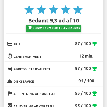
star
star
star
star
star
Bedømt 9,3 ud af 10
emoji_events
BEDØMT SOM BEDSTE LEVERANDØR
credit_card
87 / 100
emoji_events
PRIS
timer
12 min.
GENNEMSN. VENT
directions_car
97 / 100
emoji_events
KØRETØJETS KVALITET
room_service
91 / 100
DISKSERVICE
flag
95 / 100
emoji_events
AFHENTNING AF KØRETØJ
beenhere
95 / 100
emoji_events
AFLEVERING AF KØRETØJ