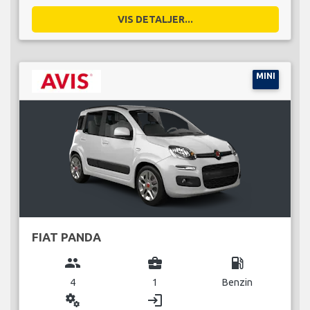
VIS DETALJER...
MINI
FIAT PANDA
group
business_center
local_gas_station
4
1
Benzin
miscellaneous_services
login