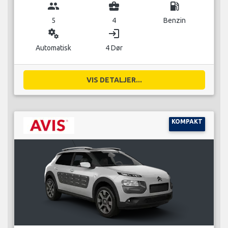
group
business_center
local_gas_station
5
4
Benzin
miscellaneous_services
login
Automatisk
4 Dør
VIS DETALJER...
KOMPAKT