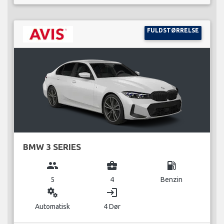
FULDSTØRRELSE
BMW 3 SERIES
group
business_center
local_gas_station
5
4
Benzin
miscellaneous_services
login
Automatisk
4 Dør