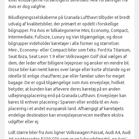
Avis er dog valgfrie.
Biludlejningsselskaberne på Granada Lufthavn tilbyder et bredt
udvalg af kvalitetsbiler, der primært er opdelt i forskellige
bilgrupper. Fra Avis er bilkategorierne Mini, Economy, Compact,
Intermediate, Fullsize, Luxury og Van tilgængelige, og disse
bilgrupper indeholder køretøjer i alle former og størrelser.
Mini-, Economy- eller Compact-biler som f.eks. Ford Ka Titanium,
Seat Ibiza, Seat Leon 1.9 eller Volkswagen Golf skal vælges af
dem, der leder efter billigere lejepriser og ønsker en mindre bil.
Disse biler kan nemt køres over lange eller korte afstande og er
ideelle til enlige chauffører, par eller familier uden for meget
bagage. De er også tilgængelige som Avis envejsleje, hvilket
betyder, at kunden kan aflevere deres køretøj på en anden
udlejningsplacering end på Granada Lufthavn. Envejslejer kan
køres til enhver placering i Spanien eller endda til en Avis-
placering i et andet europæisk land. Afhængigt af køretøjets
endelige destination kan envejslejeservicen medføre ekstra
udgifter eller ej.
Lidt større biler fra Avis ligner Volkswagen Passat, Audi A4, Audi
A6 og Mercedes E250 CDI, som er en luksusbilmodel, og Avis'