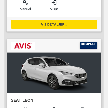
miscellaneous_services
login
Manuel
5 Dør
VIS DETALJER...
KOMPAKT
SEAT LEON