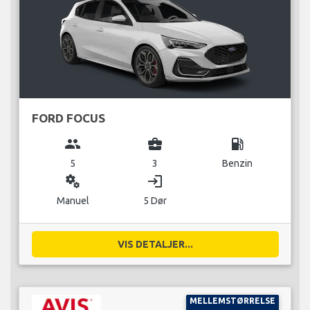
FORD FOCUS
group
business_center
local_gas_station
5
3
Benzin
miscellaneous_services
login
Manuel
5 Dør
VIS DETALJER...
MELLEMSTØRRELSE