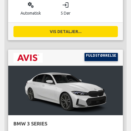
miscellaneous_services
login
Automatisk
5 Dør
VIS DETALJER...
FULDSTØRRELSE
BMW 3 SERIES