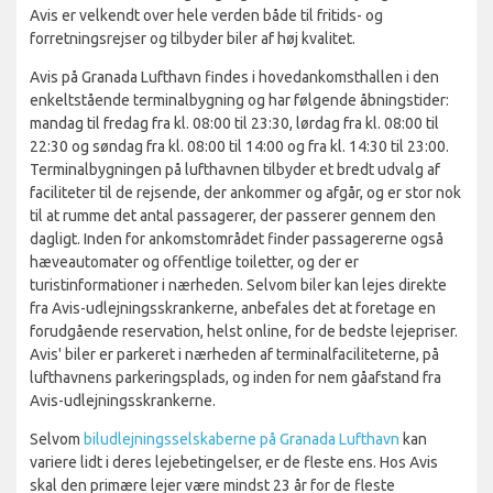
Avis er velkendt over hele verden både til fritids- og
forretningsrejser og tilbyder biler af høj kvalitet.
Avis på Granada Lufthavn findes i hovedankomsthallen i den
enkeltstående terminalbygning og har følgende åbningstider:
mandag til fredag ​​fra kl. 08:00 til 23:30, lørdag fra kl. 08:00 til
22:30 og søndag fra kl. 08:00 til 14:00 og fra kl. 14:30 til 23:00.
Terminalbygningen på lufthavnen tilbyder et bredt udvalg af
faciliteter til de rejsende, der ankommer og afgår, og er stor nok
til at rumme det antal passagerer, der passerer gennem den
dagligt. Inden for ankomstområdet finder passagererne også
hæveautomater og offentlige toiletter, og der er
turistinformationer i nærheden. Selvom biler kan lejes direkte
fra Avis-udlejningsskrankerne, anbefales det at foretage en
forudgående reservation, helst online, for de bedste lejepriser.
Avis' biler er parkeret i nærheden af terminalfaciliteterne, på
lufthavnens parkeringsplads, og inden for nem gåafstand fra
Avis-udlejningsskrankerne.
Selvom
biludlejningsselskaberne på Granada Lufthavn
kan
variere lidt i deres lejebetingelser, er de fleste ens. Hos Avis
skal den primære lejer være mindst 23 år for de fleste