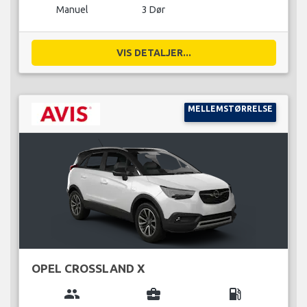
Manuel
3 Dør
VIS DETALJER...
MELLEMSTØRRELSE
OPEL CROSSLAND X
group
business_center
local_gas_station