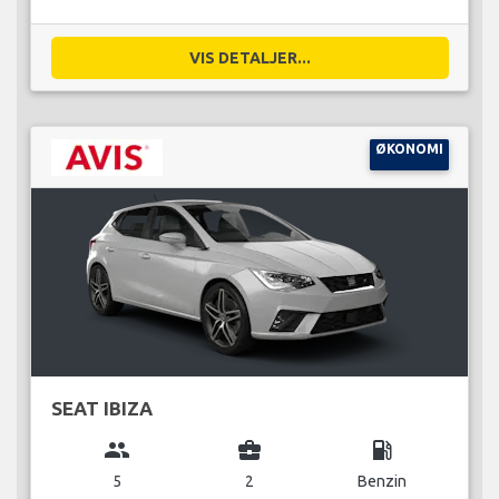
VIS DETALJER...
ØKONOMI
SEAT IBIZA
group
business_center
local_gas_station
5
2
Benzin