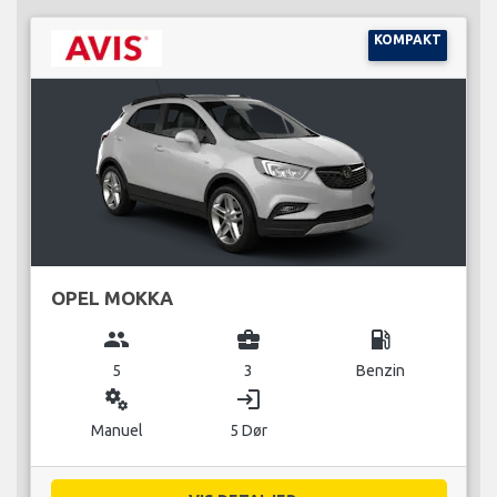
KOMPAKT
OPEL MOKKA
group
business_center
local_gas_station
5
3
Benzin
miscellaneous_services
login
Manuel
5 Dør