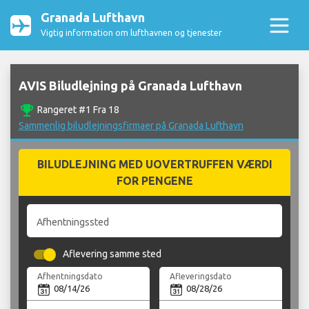
Granada Lufthavn
Vigtig information om lufthavnen og tjenester
AVIS Biludlejning på Granada Lufthavn
emoji_events
Rangeret #1 Fra 18
Sammenlig biludlejningsfirmaer på Granada Lufthavn
BILUDLEJNING MED UOVERTRUFFEN VÆRDI
FOR PENGENE
Afhentningssted
Aflevering samme sted
Afhentningsdato
Afleveringsdato