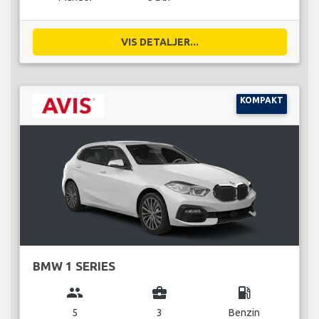
VIS DETALJER...
KOMPAKT
BMW 1 SERIES
group
business_center
local_gas_station
5
3
Benzin