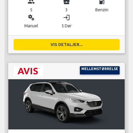
group
business_center
local_gas_station
5
3
Benzin
miscellaneous_services
login
Manuel
5 Dør
VIS DETALJER...
MELLEMSTØRRELSE