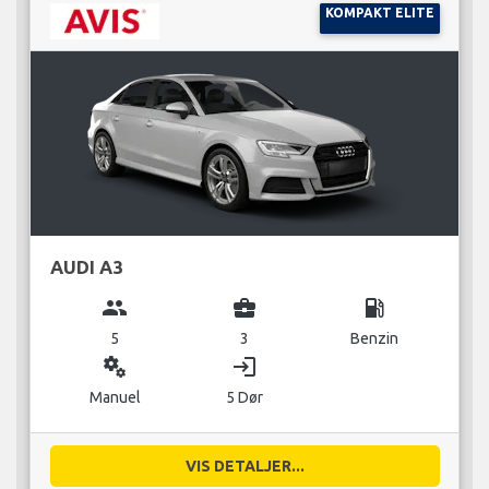
KOMPAKT ELITE
AUDI A3
group
business_center
local_gas_station
5
3
Benzin
miscellaneous_services
login
Manuel
5 Dør
VIS DETALJER...