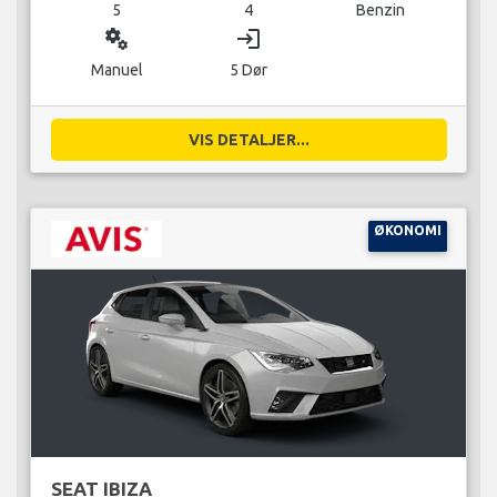
5
4
Benzin
miscellaneous_services
login
Manuel
5 Dør
VIS DETALJER...
ØKONOMI
SEAT IBIZA