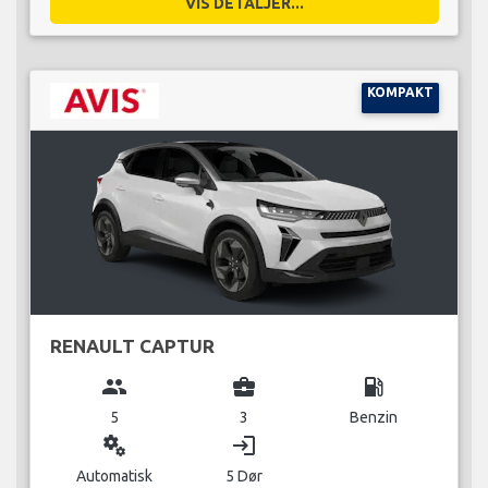
VIS DETALJER...
KOMPAKT
RENAULT CAPTUR
group
business_center
local_gas_station
5
3
Benzin
miscellaneous_services
login
Automatisk
5 Dør