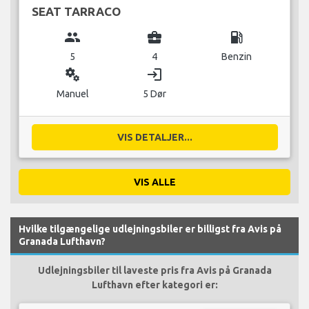
SEAT TARRACO
group
business_center
local_gas_station
5
4
Benzin
miscellaneous_services
login
Manuel
5 Dør
VIS DETALJER...
VIS ALLE
Hvilke tilgængelige udlejningsbiler er billigst fra Avis på
Granada Lufthavn?
Udlejningsbiler til laveste pris fra Avis på Granada
Lufthavn efter kategori er: