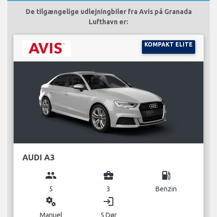
De tilgængelige udlejningbiler fra Avis på Granada
Lufthavn er:
KOMPAKT ELITE
AUDI A3
group
business_center
local_gas_station
5
3
Benzin
miscellaneous_services
login
Manuel
5 Dør