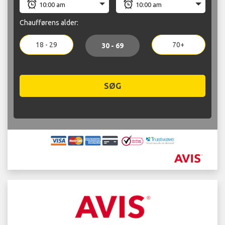
Chaufførens alder:
18 - 29
70+
30 - 69
SØG