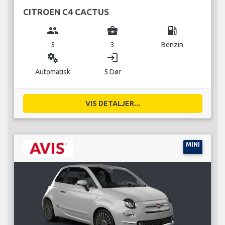
CITROEN C4 CACTUS
group
business_center
local_gas_station
5
3
Benzin
miscellaneous_services
login
Automatisk
5 Dør
VIS DETALJER...
MINI