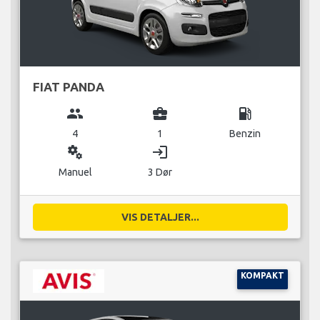
FIAT PANDA
group
business_center
local_gas_station
4
1
Benzin
miscellaneous_services
login
Manuel
3 Dør
VIS DETALJER...
KOMPAKT