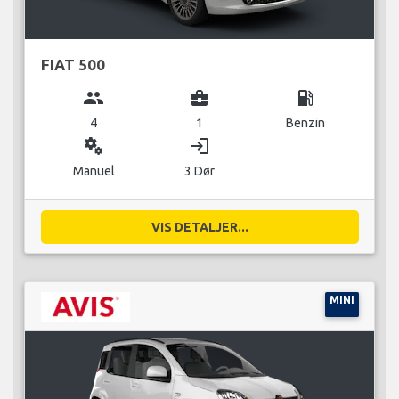
FIAT 500
group
business_center
local_gas_station
4
1
Benzin
miscellaneous_services
login
Manuel
3 Dør
VIS DETALJER...
MINI