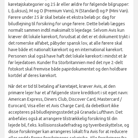
køretøjskategorier og 25 år eller ældre for følgende bilgrupper:
L (Luksus), M og O (Premium Vans), N (Standard) og P (Mini Van).
Førere under 25 år skal betale et ekstra beløb pr. dag for
biludlejning til forsikring for unge førere. Dette beløb lægges
normalt sammen indtil maksimalt ti lejedage. Selvom Avis kun
kræver dit lokale kørekort, forudsat at det er et dokument trykt i
det romerske alfabet, påbyder spansk lov, at alle førere skal
have både et nationalt kørekort og en international kørekort.
Personen skal også have haft det lokale kørekort i mindst et år
før lejedatoen. Kunder fra Storbritannien med det nye 2-delt
fotokort skal fremvise både papirdokumentet og den holdbare
kortdel af deres kørekort.
Når det er tid til betaling af køretøjet, kræver Avis, at den
primære lejer har et af følgende store kreditkort i sit eget navn:
American Express, Diners Club, Discover Card, Mastercard /
Eurocard, Visa eller et Avis Charge Card, da debetkort ikke
accepteres på biludlejningsstedet på Granada Lufthavn. Det
anbefales også at arrangere tilstrækkelig forsikring til din
lejede bil, f.eks. kollisionsskadefradrag og tyveribeskyttelse, og
disse forsikringer kan arrangeres lokalt fra Avis for at reducere
eller endda fjerne forsikringens selvrisiko. Alle forsikringer fra