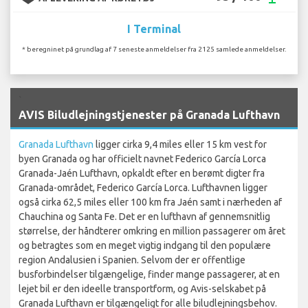
I Terminal
* beregninet på grundlag af 7 seneste anmeldelser fra 2125 samlede anmeldelser.
`
AVIS Biludlejningstjenester på Granada Lufthavn
Granada Lufthavn
ligger cirka 9,4 miles eller 15 km vest for
byen Granada og har officielt navnet Federico García Lorca
Granada-Jaén Lufthavn, opkaldt efter en berømt digter fra
Granada-området, Federico García Lorca. Lufthavnen ligger
også cirka 62,5 miles eller 100 km fra Jaén samt i nærheden af
Chauchina og Santa Fe. Det er en lufthavn af gennemsnitlig
størrelse, der håndterer omkring en million passagerer om året
og betragtes som en meget vigtig indgang til den populære
region Andalusien i Spanien. Selvom der er offentlige
busforbindelser tilgængelige, finder mange passagerer, at en
lejet bil er den ideelle transportform, og Avis-selskabet på
Granada Lufthavn er tilgængeligt for alle biludlejningsbehov.