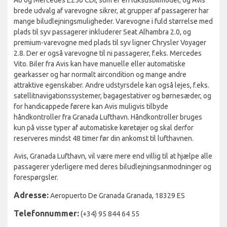
brede udvalg af varevogne sikrer, at grupper af passagerer har
mange biludlejningsmuligheder. Varevogne i fuld størrelse med
plads til syv passagerer inkluderer Seat Alhambra 2.0, og
premium-varevogne med plads til syv ligner Chrysler Voyager
2.8. Der er også varevogne til ni passagerer, f.eks. Mercedes
Vito. Biler fra Avis kan have manuelle eller automatiske
gearkasser og har normalt aircondition og mange andre
attraktive egenskaber. Andre udstyrsdele kan også lejes, f.eks.
satellitnavigationssystemer, bagagestativer og børnesæder, og
for handicappede førere kan Avis muligvis tilbyde
håndkontroller fra Granada Lufthavn. Håndkontroller bruges
kun på visse typer af automatiske køretøjer og skal derfor
reserveres mindst 48 timer før din ankomst til lufthavnen.
Avis, Granada Lufthavn, vil være mere end villig til at hjælpe alle
passagerer yderligere med deres biludlejningsanmodninger og
forespørgsler.
Adresse:
Aeropuerto De Granada Granada, 18329 ES
Telefonnummer:
(+34) 95 844 64 55