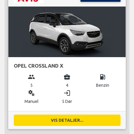
OPEL CROSSLAND X
group
business_center
local_gas_station
5
4
Benzin
miscellaneous_services
login
Manuel
5 Dør
VIS DETALJER...