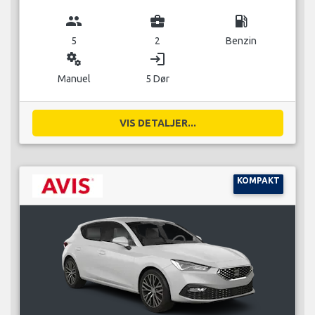
group
business_center
local_gas_station
5
2
Benzin
miscellaneous_services
login
Manuel
5 Dør
VIS DETALJER...
KOMPAKT