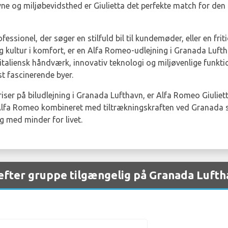
vne og miljøbevidsthed er Giulietta det perfekte match for de
ssionel, der søger en stilfuld bil til kundemøder, eller en frit
 kultur i komfort, er en Alfa Romeo-udlejning i Granada Lufthav
italiensk håndværk, innovativ teknologi og miljøvenlige funkti
t fascinerende byer.
riser på biludlejning i Granada Lufthavn, er Alfa Romeo Giuli
Alfa Romeo kombineret med tiltrækningskraften ved Granada s
ig med minder for livet.
efter gruppe tilgængelig på Granada Luft