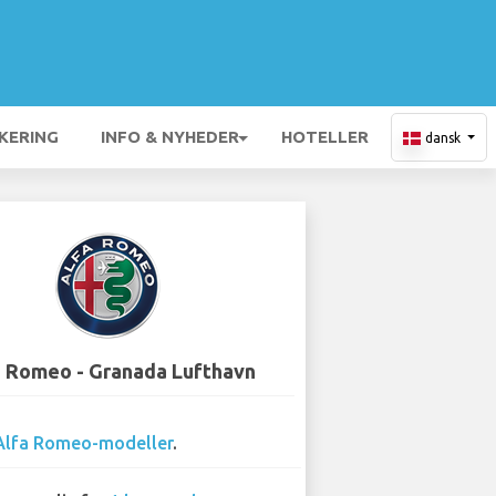
KERING
INFO & NYHEDER
HOTELLER
dansk
a Romeo - Granada Lufthavn
Alfa Romeo-modeller
.