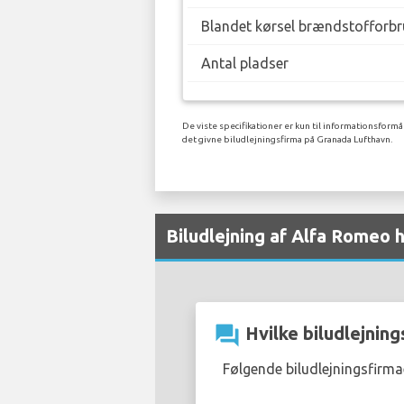
Blandet kørsel brændstofforbr
Antal pladser
De viste specifikationer er kun til informationsformå
det givne biludlejningsfirma på Granada Lufthavn.
Biludlejning af Alfa Romeo 
question_answer
Hvilke biludlejning
Følgende biludlejningsfirm