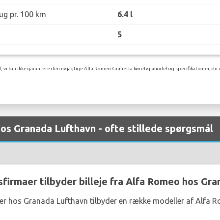
ug pr. 100 km
6.4 l
5
l, vi kan ikke garantere den nøjagtige Alfa Romeo Giulietta køretøjsmodel og specifikationer, du 
hos Granada Lufthavn - ofte stillede spørgsmål
sfirmaer tilbyder billeje fra Alfa Romeo hos Gr
aer hos Granada Lufthavn tilbyder en række modeller af Alfa 