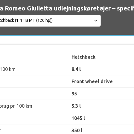
a Romeo Giulietta udlejningskøretøjer – speci
Hatchback
 100 km
8.4 l
Front wheel drive
95
rug pr. 100 km
5.3 l
1045 l
t
350 l