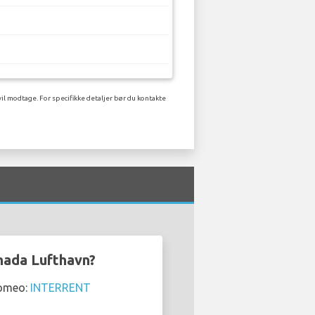
vil modtage. For specifikke detaljer bør du kontakte
anada Lufthavn?
Romeo:
INTERRENT