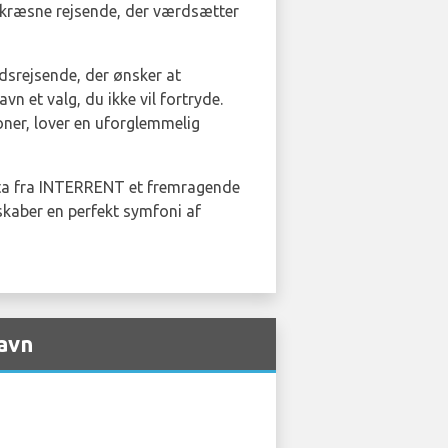
n kræsne rejsende, der værdsætter
idsrejsende, der ønsker at
n et valg, du ikke vil fortryde.
oner, lover en uforglemmelig
etta fra INTERRENT et fremragende
kaber en perfekt symfoni af
havn