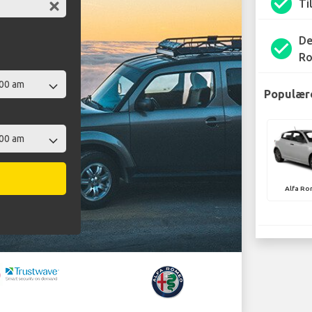
check_circle
Ti
De
check_circle
Ro
Populære
Alfa Ro