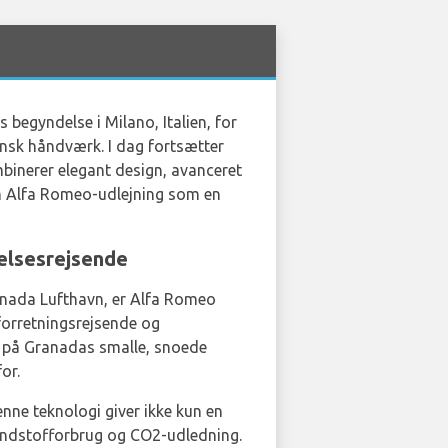
begyndelse i Milano, Italien, for
iensk håndværk. I dag fortsætter
binerer elegant design, avanceret
en Alfa Romeo-udlejning som en
gelsesrejsende
Granada Lufthavn, er Alfa Romeo
 forretningsrejsende og
re på Granadas smalle, snoede
or.
enne teknologi giver ikke kun en
rændstofforbrug og CO2-udledning.