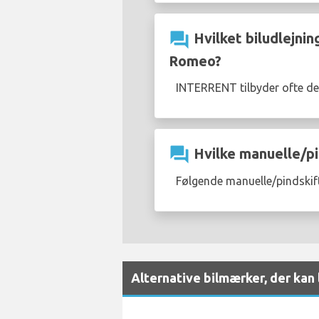
question_answer
Hvilket biludlejnin
Romeo?
INTERRENT tilbyder ofte d
question_answer
Hvilke manuelle/pi
Følgende manuelle/pindskif
Alternative bilmærker, der kan