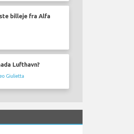
te billeje fra Alfa
nada Lufthavn?
o Giulietta