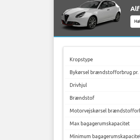
Alf
Kropstype
Bykørsel brændstofforbrug pr.
Drivhjul
Brændstof
Motorvejskørsel brændstofforb
Max bagagerumskapacitet
Minimum bagagerumskapacite