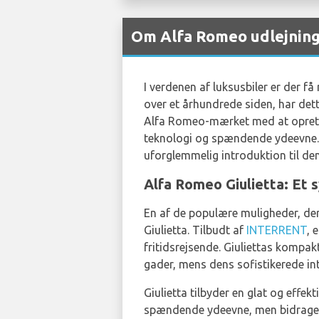
Om Alfa Romeo udlejning
I verdenen af luksusbiler er der 
over et århundrede siden, har dett
Alfa Romeo-mærket med at oprethol
teknologi og spændende ydeevne. 
uforglemmelig introduktion til de
Alfa Romeo Giulietta: Et 
En af de populære muligheder, der 
Giulietta. Tilbudt af
INTERRENT
, 
fritidsrejsende. Giuliettas kompak
gader, mens dens sofistikerede inte
Giulietta tilbyder en glat og effe
spændende ydeevne, men bidrager 