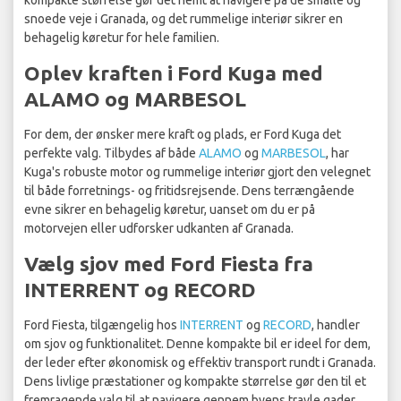
kompakte størrelse gør det nemt at navigere på de smalle og
snoede veje i Granada, og det rummelige interiør sikrer en
behagelig køretur for hele familien.
Oplev kraften i Ford Kuga med
ALAMO og MARBESOL
For dem, der ønsker mere kraft og plads, er Ford Kuga det
perfekte valg. Tilbydes af både
ALAMO
og
MARBESOL
, har
Kuga's robuste motor og rummelige interiør gjort den velegnet
til både forretnings- og fritidsrejsende. Dens terrængående
evne sikrer en behagelig køretur, uanset om du er på
motorvejen eller udforsker udkanten af Granada.
Vælg sjov med Ford Fiesta fra
INTERRENT og RECORD
Ford Fiesta, tilgængelig hos
INTERRENT
og
RECORD
, handler
om sjov og funktionalitet. Denne kompakte bil er ideel for dem,
der leder efter økonomisk og effektiv transport rundt i Granada.
Dens livlige præstationer og kompakte størrelse gør den til et
fremragende valg til at navigere gennem byens travle gader.