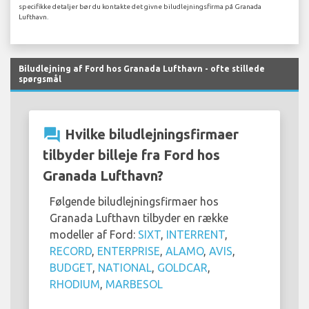
specifikke detaljer bør du kontakte det givne biludlejningsfirma på Granada
Lufthavn.
Biludlejning af Ford hos Granada Lufthavn - ofte stillede
spørgsmål
question_answer
Hvilke biludlejningsfirmaer
tilbyder billeje fra Ford hos
Granada Lufthavn?
Følgende biludlejningsfirmaer hos
Granada Lufthavn tilbyder en række
modeller af Ford:
SIXT
,
INTERRENT
,
RECORD
,
ENTERPRISE
,
ALAMO
,
AVIS
,
BUDGET
,
NATIONAL
,
GOLDCAR
,
RHODIUM
,
MARBESOL