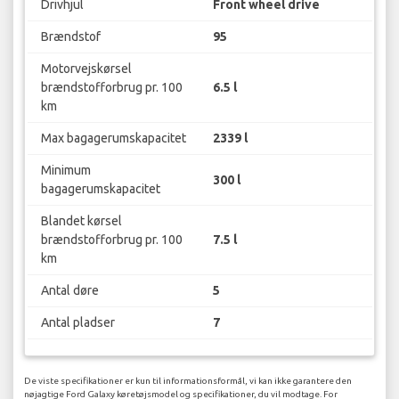
Drivhjul
Front wheel drive
Brændstof
95
Motorvejskørsel
brændstofforbrug pr. 100
6.5 l
km
Max bagagerumskapacitet
2339 l
Minimum
300 l
bagagerumskapacitet
Blandet kørsel
brændstofforbrug pr. 100
7.5 l
km
Antal døre
5
Antal pladser
7
De viste specifikationer er kun til informationsformål, vi kan ikke garantere den
nøjagtige Ford Galaxy køretøjsmodel og specifikationer, du vil modtage. For