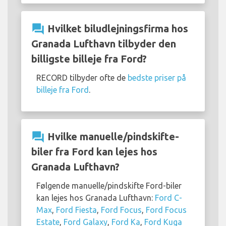
question_answer
Hvilket biludlejningsfirma hos
Granada Lufthavn tilbyder den
billigste billeje fra Ford?
RECORD tilbyder ofte de
bedste priser på
billeje fra Ford
.
question_answer
Hvilke manuelle/pindskifte-
biler fra Ford kan lejes hos
Granada Lufthavn?
Følgende manuelle/pindskifte Ford-biler
kan lejes hos Granada Lufthavn:
Ford C-
Max
,
Ford Fiesta
,
Ford Focus
,
Ford Focus
Estate
,
Ford Galaxy
,
Ford Ka
,
Ford Kuga