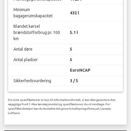
Minimum
432 l
bagagerumskapacitet
Blandet kørsel
brændstofforbrug pr. 100
5.1 l
km
Antal døre
5
Antal pladser
5
EuroNCAP
Sikkerhedsvurdering
3 / 5
De viste specifikationer er kun til informationsformål, vi kan ikke garantere den
nøjagtige Ford C-Max køretøjsmodel og specifikationer, du vil modtage. For
specifikke detaljer bør du kontakte det givne biludlejningsfirma på Granada
Lufthavn.