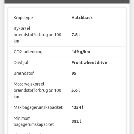
Kropstype
Hatchback
Bykørsel
brændstofforbrug pr. 100
7.8 l
km
CO2-udledning
149 g/km
Drivhjul
Front wheel drive
Brændstof
95
Motorvejskørsel
brændstofforbrug pr. 100
5.6 l
km
Max bagagerumskapacitet
1354 l
Minimum
392 l
bagagerumskapacitet