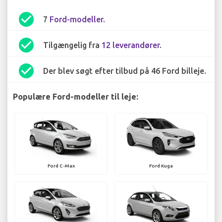
check_circle
7
Ford-modeller
.
check_circle
Tilgængelig fra
12 leverandører
.
check_circle
Der blev søgt efter tilbud på 46 Ford billeje.
Populære Ford-modeller til leje:
Ford C-Max
Ford Kuga