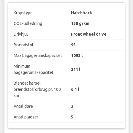
Kropstype
Hatchback
CO2-udledning
138 g/km
Drivhjul
Front wheel drive
Brændstof
95
Max bagagerumskapacitet
1093 l
Minimum
311 l
bagagerumskapacitet
Blandet kørsel
brændstofforbrug pr. 100
6.1 l
km
Antal døre
3
Antal pladser
5