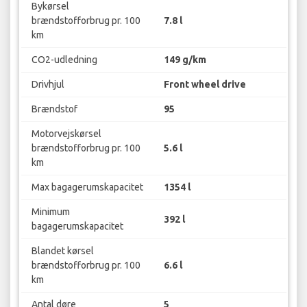
Bykørsel
brændstofforbrug pr. 100
7.8 l
km
CO2-udledning
149 g/km
Drivhjul
Front wheel drive
Brændstof
95
Motorvejskørsel
brændstofforbrug pr. 100
5.6 l
km
Max bagagerumskapacitet
1354 l
Minimum
392 l
bagagerumskapacitet
Blandet kørsel
brændstofforbrug pr. 100
6.6 l
km
Antal døre
5