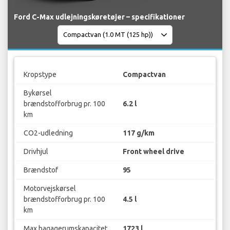
Ford C-Max udlejningskøretøjer – specifikationer
Kropstype
Compactvan
Bykørsel
brændstofforbrug pr. 100
6.2 l
km
CO2-udledning
117 g/km
Drivhjul
Front wheel drive
Brændstof
95
Motorvejskørsel
brændstofforbrug pr. 100
4.5 l
km
Max bagagerumskapacitet
1723 l