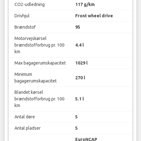
CO2-udledning
117 g/km
Drivhjul
Front wheel drive
Brændstof
95
Motorvejskørsel
brændstofforbrug pr. 100
4.4 l
km
Max bagagerumskapacitet
1029 l
Minimum
270 l
bagagerumskapacitet
Blandet kørsel
brændstofforbrug pr. 100
5.1 l
km
Antal døre
5
Antal pladser
5
EuroNCAP