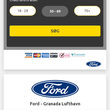
18 - 29
70+
30 - 69
SØG
Ford - Granada Lufthavn