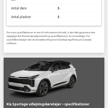
Antal døre
5
Antal pladser
5
De viste specifikationer er kun til informationsformål, vi kan ikke garantere den
nøjagtige Kia Picanto køretøjsmodel og specifikationer, du vil modtage. For
specifikke detaljer bør du kontakte det givne biludlejningsfirma på Granada
Lufthavn.
Kia Sportage udlejningskøretøjer – specifikationer