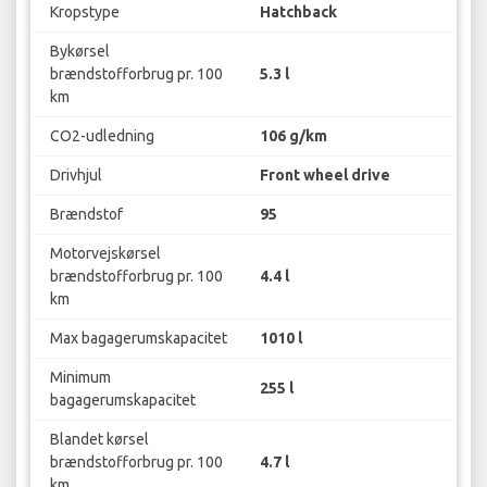
Kropstype
Hatchback
Bykørsel
brændstofforbrug pr. 100
5.3 l
km
CO2-udledning
106 g/km
Drivhjul
Front wheel drive
Brændstof
95
Motorvejskørsel
brændstofforbrug pr. 100
4.4 l
km
Max bagagerumskapacitet
1010 l
Minimum
255 l
bagagerumskapacitet
Blandet kørsel
brændstofforbrug pr. 100
4.7 l
km