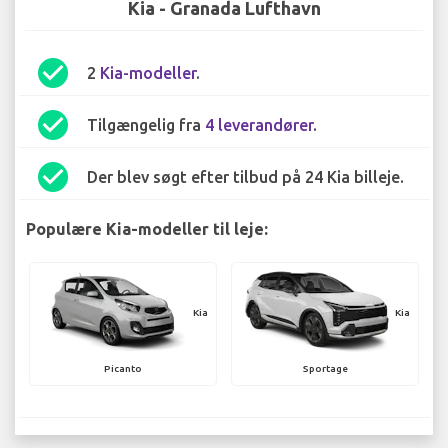
Kia - Granada Lufthavn
check_circle
2
Kia-modeller
.
check_circle
Tilgængelig fra
4 leverandører
.
check_circle
Der blev søgt efter tilbud på 24 Kia billeje.
Populære Kia-modeller til leje:
Kia
Kia
Picanto
Sportage