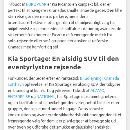
Tilbudt af
EUROPCAR
er Kia Picanto en kompakt bil, der er
perfekt til at navigere i Granadas smalle, snoede gader. Den lille
størrelse gør den nem at parkere, mens dens
brændstofeffektive motor gør den til et miljøvenligt valg for
miljøbevidste rejsende. Med sit stilfulde interiør og avancerede
sikkerhedsfunktioner er Picanto et fremragende match for
solo-rejsende eller små grupper, der ønsker at udforske
Granada med komfort og stil.
Kia Sportage: En alsidig SUV til den
eventyrlystne rejsende
For kunder, der leder efter en fantastisk
Biludlejning i Granada
Lufthavn
oplevelse, er Kia Sportage en alsidig SUV, der tilbyder
en blanding af komfort og ydeevne. Tilbudt af
ALAMO
,
ENTERPRISE
og
NATIONAL
, har Sportage et rummeligt interiør
og en kraftfuld motor, hvilket gør den velegnet til familier eller
grupper, der rejser med meget bagage. Dens robuste
konstruktion og avancerede sikkerhedsfunktioner gør den til et
fremragende valg for dem, der planlægger at bevæge sig ud
over byen og udforske det smukke andalusiske landskab.