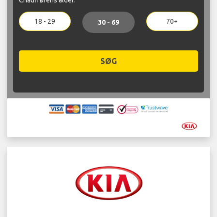
18 - 29
70+
30 - 69
SØG