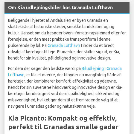
Om Kia udlejningsbiler hos Granada Lufthavn
Beliggende i hjertet af Andalusien er byen Granada en
skattekiste af historiske steder, smukke landskaber og rig
kultur. Uanset om du besøger byen i forretningsøjemed eller for
fornøjelse, er den mest praktiske transportform i denne
pulserende by bil. På
Granada Lufthavn
finder du et bredt
udvalg af køretøjer til leje. Et mærke, der skiller sig ud, er Kia,
kendt for sin kvalitet, pålidelighed og innovative design.
For dem der søger den bedste værdi på
Biludlejning i Granada
Lufthavn
, er Kia et mærke, der tilbyder en mangfoldig flåde af
køretøjer, der kombinerer komfort, effektivitet og ydeevne.
Kendt for sin suveræne håndværk og innovative design er Kia-
køretøjer kendetegnet ved deres pålidelighed, sikkerhed og
miljøvenlighed, hvilket gør dem til et fremragende valg til at
navigere i Granadas gader og naturskønne veje.
Kia Picanto: Kompakt og effektiv,
perfekt til Granadas smalle gader