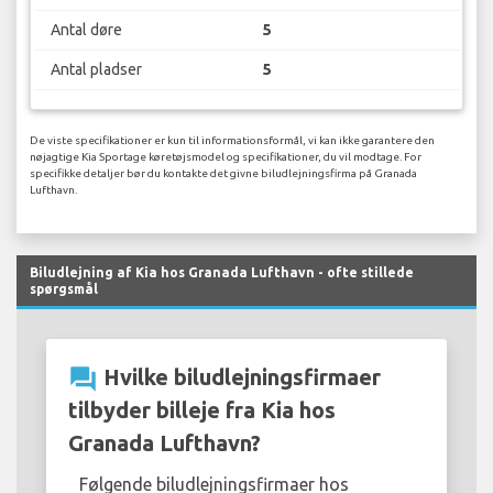
Antal døre
5
Antal pladser
5
De viste specifikationer er kun til informationsformål, vi kan ikke garantere den
nøjagtige Kia Sportage køretøjsmodel og specifikationer, du vil modtage. For
specifikke detaljer bør du kontakte det givne biludlejningsfirma på Granada
Lufthavn.
Biludlejning af Kia hos Granada Lufthavn - ofte stillede
spørgsmål
question_answer
Hvilke biludlejningsfirmaer
tilbyder billeje fra Kia hos
Granada Lufthavn?
Følgende biludlejningsfirmaer hos