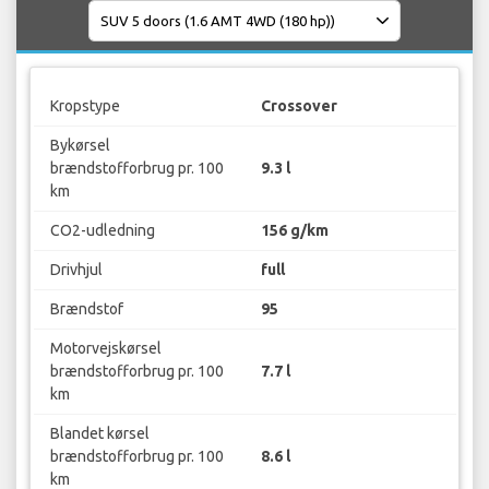
Kropstype
Crossover
Bykørsel
brændstofforbrug pr. 100
9.3 l
km
CO2-udledning
156 g/km
Drivhjul
full
Brændstof
95
Motorvejskørsel
brændstofforbrug pr. 100
7.7 l
km
Blandet kørsel
brændstofforbrug pr. 100
8.6 l
km