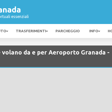
anada
rtuali essenziali
UTO
TRASFERIMENTI
PARCHEGGIO
INFO
H
 volano da e per Aeroporto Granada -