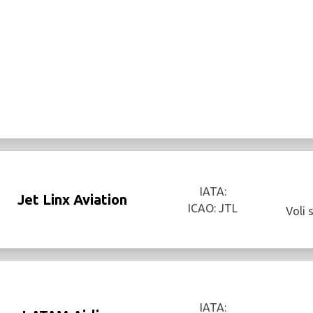
IATA:
Jet Linx Aviation
ICAO: JTL
Voli 
IATA: