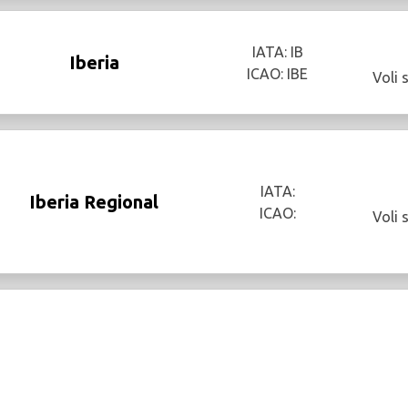
IATA: IB
Iberia
ICAO: IBE
Voli 
IATA:
Iberia Regional
ICAO:
Voli 