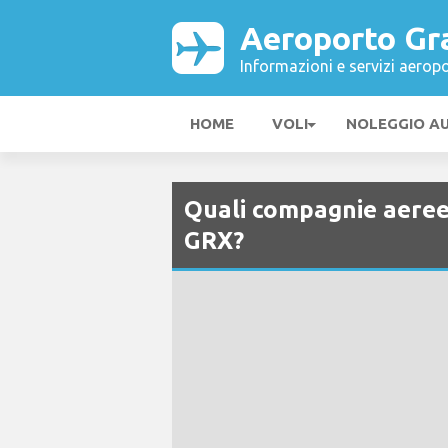
Aeroporto Gr
Informazioni e servizi aeropo
HOME
VOLI
NOLEGGIO A
Quali compagnie aeree
GRX?