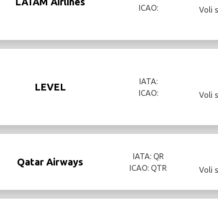
LATAM Airlines
ICAO:
Voli 
IATA:
LEVEL
ICAO:
Voli 
IATA: QR
Qatar Airways
ICAO: QTR
Voli 