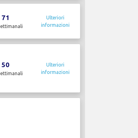
71
Ulteriori
informazioni
settimanali
50
Ulteriori
informazioni
settimanali