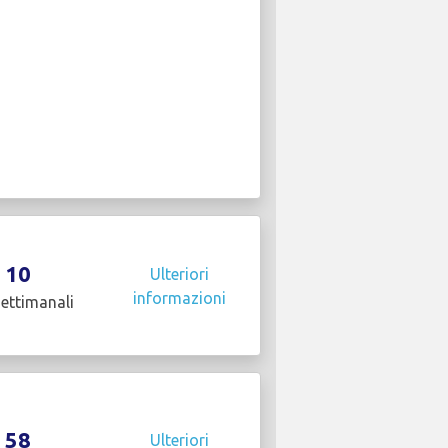
10
Ulteriori
informazioni
settimanali
58
Ulteriori