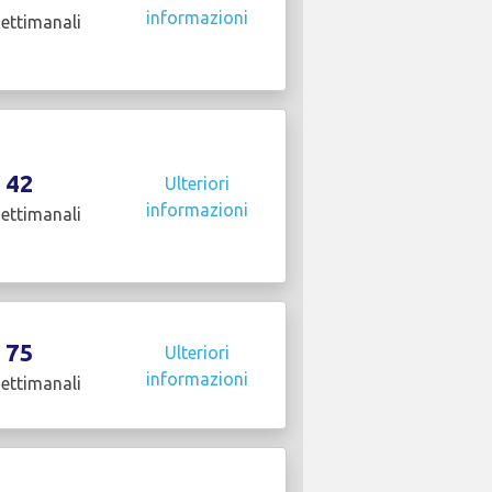
informazioni
settimanali
42
Ulteriori
informazioni
settimanali
75
Ulteriori
informazioni
settimanali