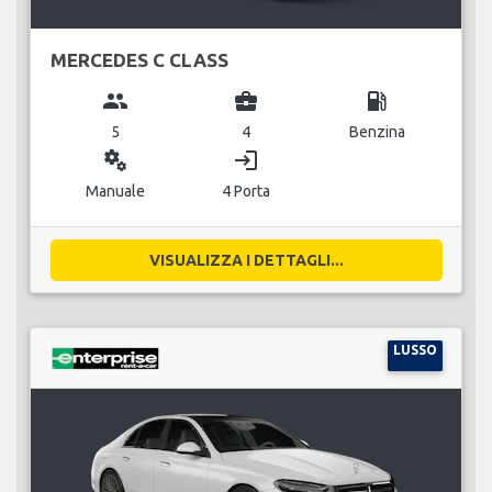
MERCEDES C CLASS
group
business_center
local_gas_station
5
4
Benzina
miscellaneous_services
login
Manuale
4 Porta
VISUALIZZA I DETTAGLI...
LUSSO