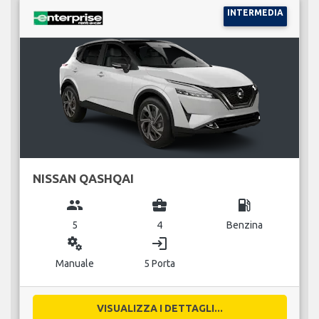
INTERMEDIA
NISSAN QASHQAI
group
business_center
local_gas_station
5
4
Benzina
miscellaneous_services
login
Manuale
5 Porta
VISUALIZZA I DETTAGLI...