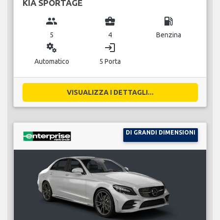
KIA SPORTAGE
group
business_center
local_gas_station
5
4
Benzina
miscellaneous_services
login
Automatico
5 Porta
VISUALIZZA I DETTAGLI...
DI GRANDI DIMENSIONI