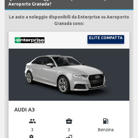
Aeroporto Granada?
Le auto a noleggio disponibili da Enterprise su Aeroporto
Granada sono:
ELITE COMPATTA
AUDI A3
group
business_center
local_gas_station
3
3
Benzina
miscellaneous_services
login