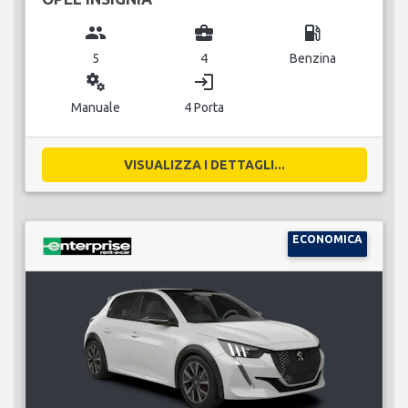
group
business_center
local_gas_station
5
4
Benzina
miscellaneous_services
login
Manuale
4 Porta
VISUALIZZA I DETTAGLI...
ECONOMICA