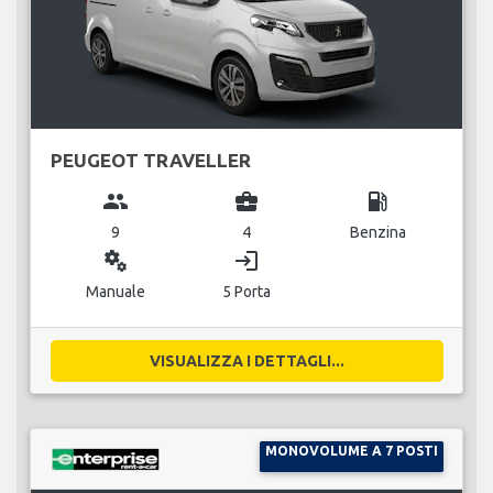
PEUGEOT TRAVELLER
group
business_center
local_gas_station
9
4
Benzina
miscellaneous_services
login
Manuale
5 Porta
VISUALIZZA I DETTAGLI...
MONOVOLUME A 7 POSTI