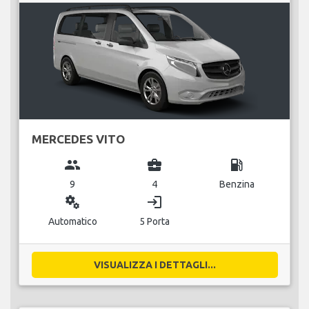
MERCEDES VITO
group
business_center
local_gas_station
9
4
Benzina
miscellaneous_services
login
Automatico
5 Porta
VISUALIZZA I DETTAGLI...