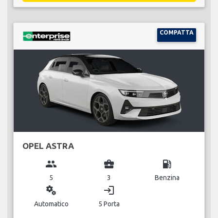
COMPATTA
OPEL ASTRA
group
business_center
local_gas_station
5
3
Benzina
miscellaneous_services
login
Automatico
5 Porta