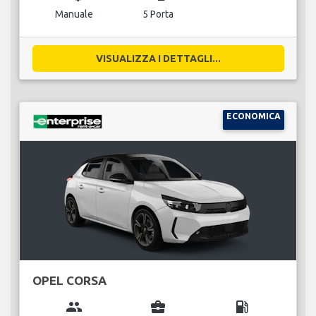
Manuale
5 Porta
VISUALIZZA I DETTAGLI...
ECONOMICA
OPEL CORSA
group
business_center
local_gas_station