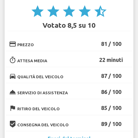
star
star
star
star
star_half
Votato 8,5 su 10
credit_card
81 / 100
PREZZO
timer
22 minuti
ATTESA MEDIA
directions_car
87 / 100
QUALITÀ DEL VEICOLO
room_service
86 / 100
SERVIZIO DI ASSISTENZA
flag
85 / 100
RITIRO DEL VEICOLO
beenhere
89 / 100
CONSEGNA DEL VEICOLO