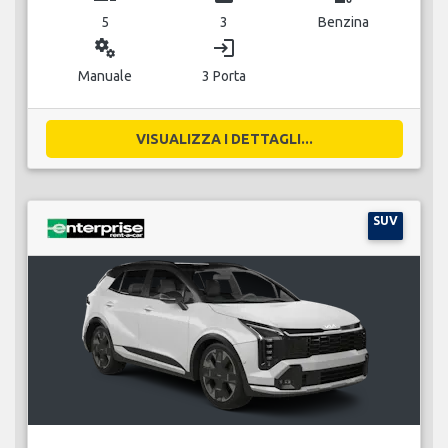
5
3
Benzina
miscellaneous_services
login
Manuale
3 Porta
VISUALIZZA I DETTAGLI...
SUV