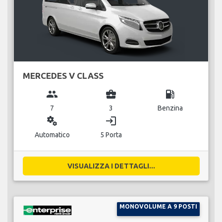
MERCEDES V CLASS
group
business_center
local_gas_station
7
3
Benzina
miscellaneous_services
login
Automatico
5 Porta
VISUALIZZA I DETTAGLI...
MONOVOLUME A 9 POSTI