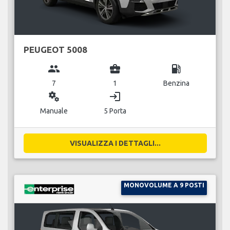
PEUGEOT 5008
group
business_center
local_gas_station
7
1
Benzina
miscellaneous_services
login
Manuale
5 Porta
VISUALIZZA I DETTAGLI...
MONOVOLUME A 9 POSTI