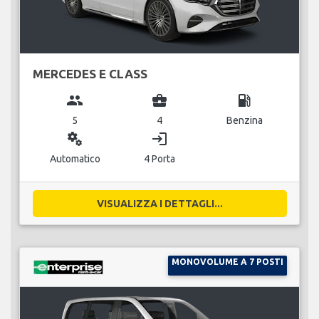
MERCEDES E CLASS
group
business_center
local_gas_station
5
4
Benzina
miscellaneous_services
login
Automatico
4 Porta
VISUALIZZA I DETTAGLI...
MONOVOLUME A 7 POSTI