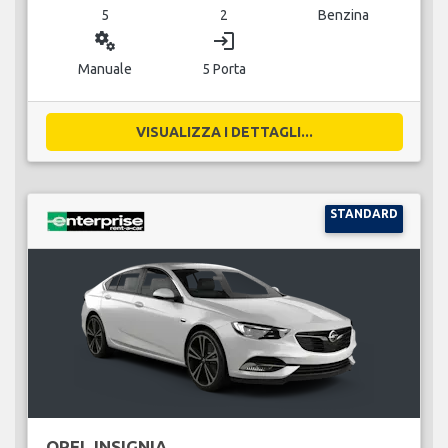
5
2
Benzina
miscellaneous_services
login
Manuale
5 Porta
VISUALIZZA I DETTAGLI...
STANDARD
OPEL INSIGNIA