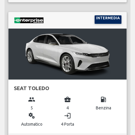
INTERMEDIA
SEAT TOLEDO
group
business_center
local_gas_station
5
4
Benzina
miscellaneous_services
login
Automatico
4 Porta