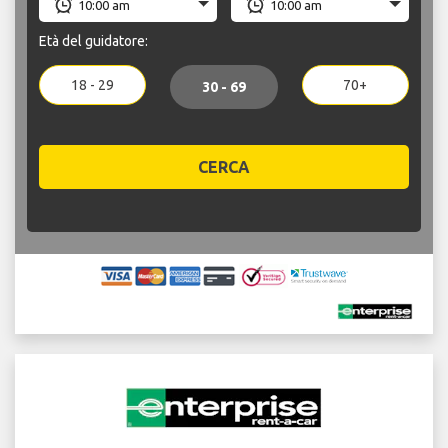
Età del guidatore:
18 - 29
70+
30 - 69
CERCA