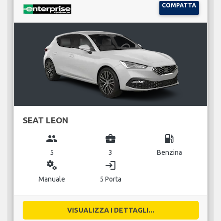
COMPATTA
SEAT LEON
group
business_center
local_gas_station
5
3
Benzina
miscellaneous_services
login
Manuale
5 Porta
VISUALIZZA I DETTAGLI...