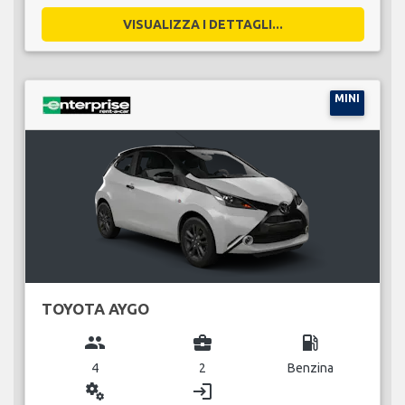
VISUALIZZA I DETTAGLI...
MINI
TOYOTA AYGO
group
business_center
local_gas_station
4
2
Benzina
miscellaneous_services
login