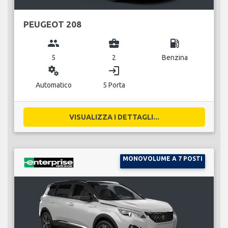
PEUGEOT 208
group
business_center
local_gas_station
5
2
Benzina
miscellaneous_services
login
Automatico
5 Porta
VISUALIZZA I DETTAGLI...
MONOVOLUME A 7 POSTI