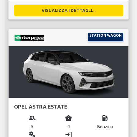
VISUALIZZA I DETTAGLI...
STATION WAGON
OPEL ASTRA ESTATE
group
business_center
local_gas_station
5
4
Benzina
miscellaneous_services
login