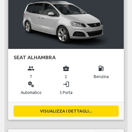
SEAT ALHAMBRA
group
business_center
local_gas_station
7
2
Benzina
miscellaneous_services
login
Automatico
5 Porta
VISUALIZZA I DETTAGLI...