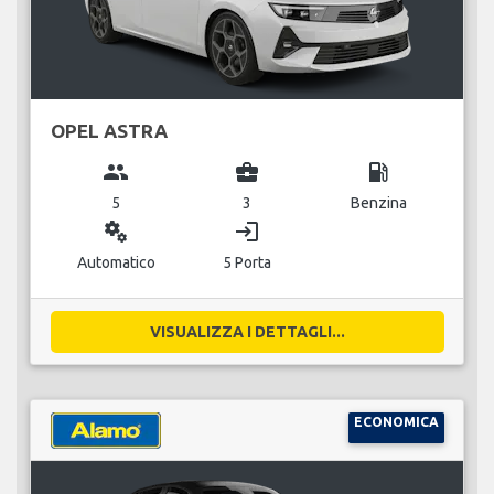
OPEL ASTRA
group
business_center
local_gas_station
5
3
Benzina
miscellaneous_services
login
Automatico
5 Porta
VISUALIZZA I DETTAGLI...
ECONOMICA