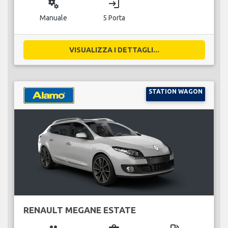
miscellaneous_services
login
Manuale
5 Porta
VISUALIZZA I DETTAGLI...
STATION WAGON
RENAULT MEGANE ESTATE