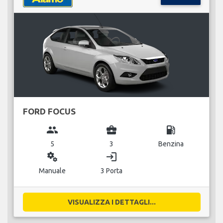
FORD FOCUS
group
business_center
local_gas_station
5
3
Benzina
miscellaneous_services
login
Manuale
3 Porta
VISUALIZZA I DETTAGLI...