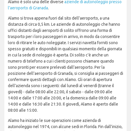
Alamo è solo una delle diverse
aziende di autonoleggio presso
l'aeroporto di Granada
.
Alamo si trova appena fuori dal sito dell'aeroporto, a una
distanza di circa 0,5 km. Le aziende di autonoleggio che hanno
uffici distanti dagli aeroporti di solito offrono una forma di
trasporto per i loro passeggeri in arrivo, in modo da consentire
loro di ritirare le auto noleggiate. I servizi navetta forniti sono
spesso gratuiti e disponibili in qualsiasi momento della giornata
in cui la sede di noleggio è aperta. Di solito c'è anche un
numero di telefono a cui i clienti possono chiamare quando
sono pronti per essere prelevati dall'aeroporto. Per la
posizione dell'aeroporto di Granada, si consiglia ai passeggeri di
confermare questi dettagli con Alamo. Gli orari di apertura
dell'azienda sono i seguenti: dal lunedì al venerdì (tranne il
giovedì) - dalle 08:00 alle 22:00, il sabato - dalle 09:00 alle
14:00 e dalle 17:00 alle 20:00, e la domenica dalle 09:00 alle
14:00 e dalle 16:30 alle 21:30. Il giovedì, Alamo è aperto dalle
08:00 alle 15:00.
Alamo ha iniziato le sue operazioni come azienda di
autonoleggio nel 1974, con alcune sedi in Florida. Fin dall'inizio,