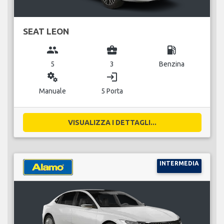
SEAT LEON
group
business_center
local_gas_station
5
3
Benzina
miscellaneous_services
login
Manuale
5 Porta
VISUALIZZA I DETTAGLI...
INTERMEDIA