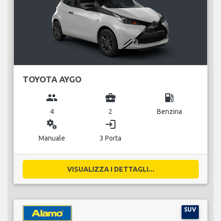
TOYOTA AYGO
group
business_center
local_gas_station
4
2
Benzina
miscellaneous_services
login
Manuale
3 Porta
VISUALIZZA I DETTAGLI...
SUV