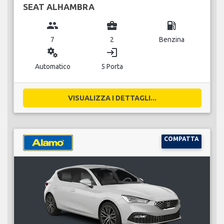
SEAT ALHAMBRA
group
business_center
local_gas_station
7
2
Benzina
miscellaneous_services
login
Automatico
5 Porta
VISUALIZZA I DETTAGLI...
COMPATTA