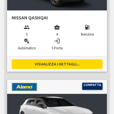
NISSAN QASHQAI
group
business_center
local_gas_station
5
4
Benzina
miscellaneous_services
login
Automatico
5 Porta
VISUALIZZA I DETTAGLI...
COMPATTA