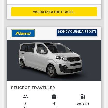
VISUALIZZA I DETTAGLI...
MONOVOLUME A 9 POSTI
PEUGEOT TRAVELLER
group
business_center
local_gas_station
9
4
Benzina