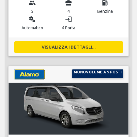
group
business_center
local_gas_station
5
4
Benzina
miscellaneous_services
login
Automatico
4 Porta
VISUALIZZA I DETTAGLI...
MONOVOLUME A 9 POSTI