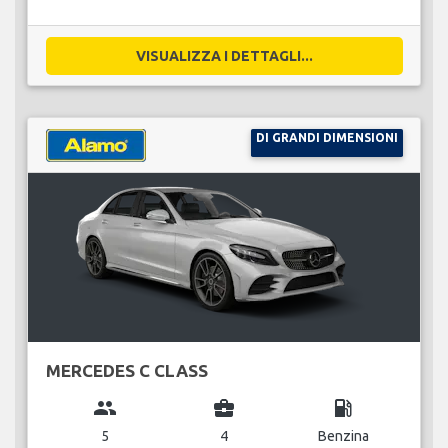
VISUALIZZA I DETTAGLI...
DI GRANDI DIMENSIONI
MERCEDES C CLASS
group
business_center
local_gas_station
5
4
Benzina