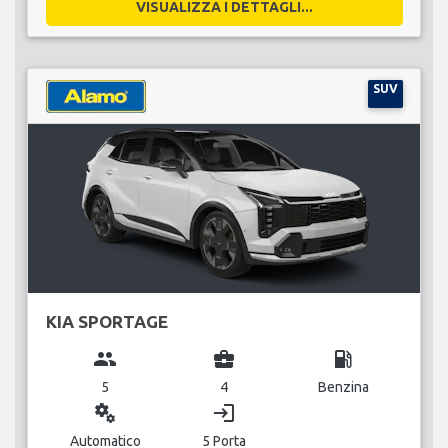
VISUALIZZA I DETTAGLI...
SUV
KIA SPORTAGE
group
business_center
local_gas_station
5
4
Benzina
miscellaneous_services
login
Automatico
5 Porta