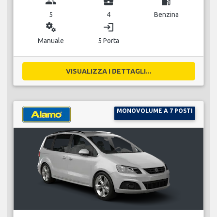
group
business_center
local_gas_station
5
4
Benzina
miscellaneous_services
login
Manuale
5 Porta
VISUALIZZA I DETTAGLI...
MONOVOLUME A 7 POSTI