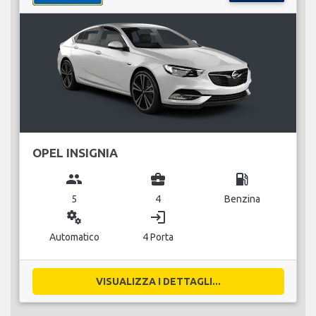
OPEL INSIGNIA
group
business_center
local_gas_station
5
4
Benzina
miscellaneous_services
login
Automatico
4 Porta
VISUALIZZA I DETTAGLI...