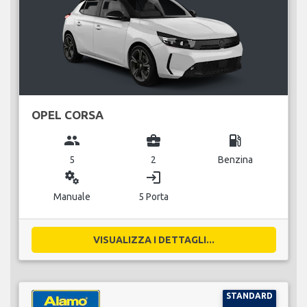
OPEL CORSA
group
business_center
local_gas_station
5
2
Benzina
miscellaneous_services
login
Manuale
5 Porta
VISUALIZZA I DETTAGLI...
STANDARD