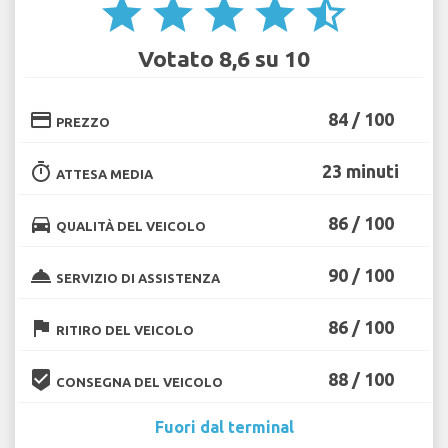
star
star
star
star
star_half
Votato 8,6 su 10
credit_card
84 / 100
PREZZO
timer
23 minuti
ATTESA MEDIA
directions_car
86 / 100
QUALITÀ DEL VEICOLO
room_service
90 / 100
SERVIZIO DI ASSISTENZA
flag
86 / 100
RITIRO DEL VEICOLO
beenhere
88 / 100
CONSEGNA DEL VEICOLO
Fuori dal terminal