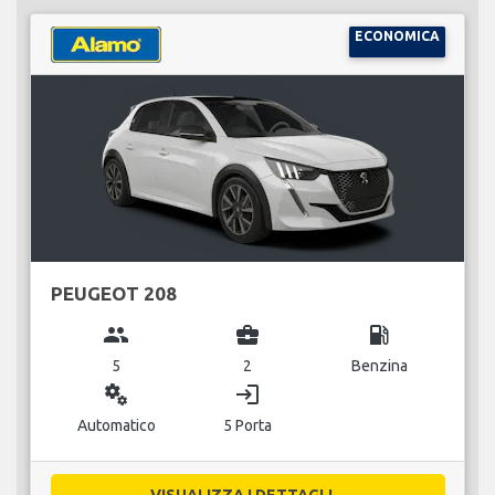
ECONOMICA
PEUGEOT 208
group
business_center
local_gas_station
5
2
Benzina
miscellaneous_services
login
Automatico
5 Porta
VISUALIZZA I DETTAGLI...