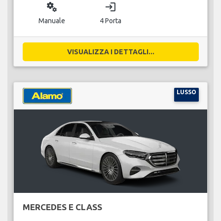
miscellaneous_services
login
Manuale
4 Porta
VISUALIZZA I DETTAGLI...
LUSSO
MERCEDES E CLASS