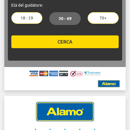
Età del guidatore:
18 - 29
70+
30 - 69
CERCA