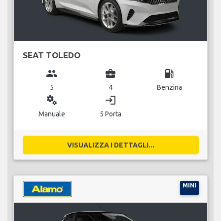
SEAT TOLEDO
group
business_center
local_gas_station
5
4
Benzina
miscellaneous_services
login
Manuale
5 Porta
VISUALIZZA I DETTAGLI...
MINI