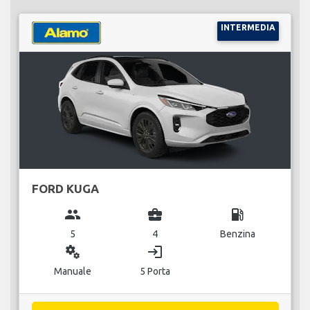
INTERMEDIA
FORD KUGA
group
business_center
local_gas_station
5
4
Benzina
miscellaneous_services
login
Manuale
5 Porta