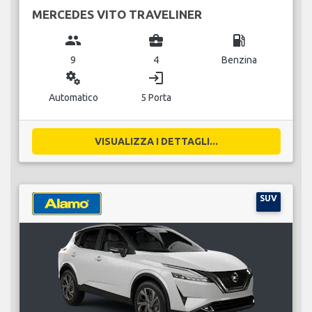
MERCEDES VITO TRAVELINER
group
business_center
local_gas_station
9
4
Benzina
miscellaneous_services
login
Automatico
5 Porta
VISUALIZZA I DETTAGLI...
SUV