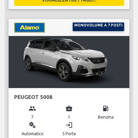
MONOVOLUME A 7 POSTI
PEUGEOT 5008
group
business_center
local_gas_station
7
1
Benzina
miscellaneous_services
login
Automatico
5 Porta