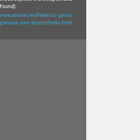
+Found)
/www.aena.es/en/federico-garcia-
granada-jaen-airport/index.html