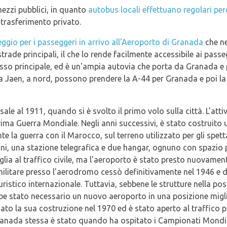
mezzi pubblici, in quanto
autobus locali effettuano regolari per
 trasferimento privato.
ggio per i passeggeri in arrivo all'Aeroporto di Granada
che ne
trade principali, il che lo rende facilmente accessibile ai passe
cesso principale, ed è un'ampia autovia che porta da Granada e
 da Jaen, a nord, possono prendere la A-44 per Granada e poi la
isale al 1911, quando si è svolto il primo volo sulla città. L'at
 Prima Guerra Mondiale. Negli anni successivi, è stato costrui
te la guerra con il Marocco, sul terreno utilizzato per gli spett
zini, una stazione telegrafica e due hangar, ognuno con spazio 
lia al traffico civile, ma l'aeroporto è stato presto nuovament
tà militare presso l'aerodromo cessò definitivamente nel 1946 
 turistico internazionale. Tuttavia, sebbene le strutture nella po
bbe stato necessario un nuovo aeroporto in una posizione migl
ato la sua costruzione nel 1970 ed è stato aperto al traffico 
Granada stessa è stato quando ha ospitato i Campionati Mondial