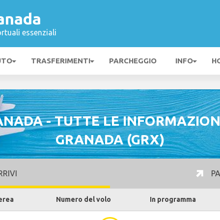
anada
rtuali essenziali
UTO
TRASFERIMENTI
PARCHEGGIO
INFO
H
NADA - TUTTE LE INFORMAZION
GRANADA (GRX)
RIVI
PA
erea
Numero del volo
In programma