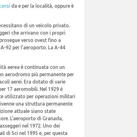
corsi
da e per la località, oppure è
cessitano di un veicolo privato.
ggeri che arrivano con i propri
 prosegue verso ovest fino a
 A-92 per l'aeroporto. La A-44
tività aerea è continuata con un
to un aerodromo più permanente per
acoli aerei. Era dotato di varie
per 17 aeromobili. Nel 1929 è
e utilizzato per operazioni militari
e divenne una struttura permanente
sizione attuale siano state
iore. L'aeroporto di Granada,
passeggeri nel 1972. Uno dei
i di Sci nel 1995 e, per questa