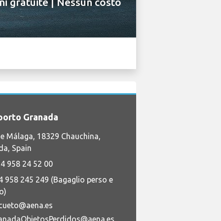
ni gratuite | Nessun costo
porto Granada
de Málaga, 18329 Chauchina,
da, Spain
4 958 24 52 00
4 958 245 249 (Bagaglio perso e
o)
cueto@aena.es
anadaObjetosPerdidos@aena.es