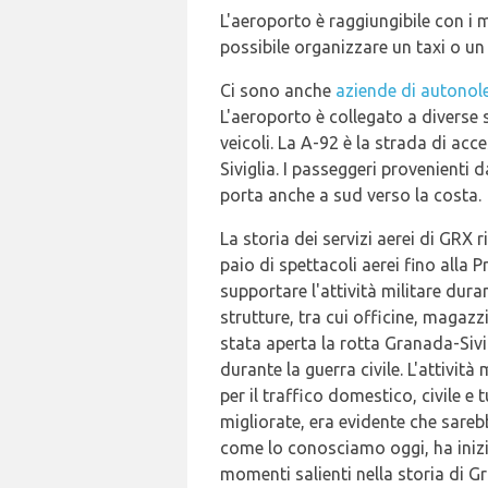
L'aeroporto è raggiungibile con i 
possibile organizzare un taxi o un
Ci sono anche
aziende di autonole
L'aeroporto è collegato a diverse s
veicoli. La A-92 è la strada di ac
Siviglia. I passeggeri provenienti
porta anche a sud verso la costa.
La storia dei servizi aerei di GRX r
paio di spettacoli aerei fino alla
supportare l'attività militare duran
strutture, tra cui officine, magaz
stata aperta la rotta Granada-Sivig
durante la guerra civile. L'attivi
per il traffico domestico, civile e
migliorate, era evidente che sare
come lo conosciamo oggi, ha inizi
momenti salienti nella storia di 