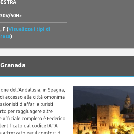
DESTRA
30V/50Hz
, F (
Visualizza i tipi di
resa
)
o Granada
gione dell'Andalusia, in Spagna,
di accesso alla città omonima
sionisti d'affari e turisti
rto per raggiungere altre
e ufficiale completo è Federico
entificato dal codice IATA
attrezzato per il comfort di