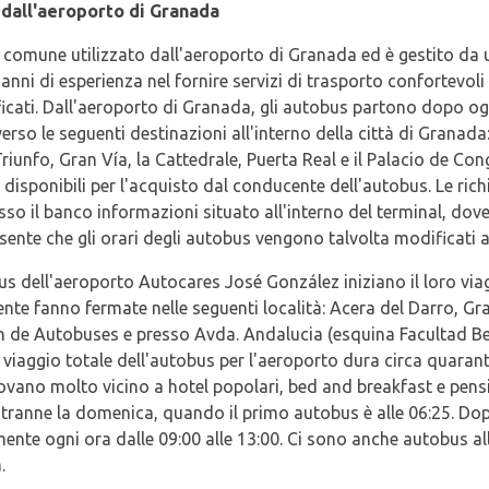
 dall'aeroporto di Granada
iù comune utilizzato dall'aeroporto di Granada ed è gestito d
anni di esperienza nel fornire servizi di trasporto confortevoli
ficati. Dall'aeroporto di Granada, gli autobus partono dopo ogn
o verso le seguenti destinazioni all'interno della città di Granad
iunfo, Gran Vía, la Cattedrale, Puerta Real e il Palacio de Cong
 disponibili per l'acquisto dal conducente dell'autobus. Le richi
o il banco informazioni situato all'interno del terminal, dove c
esente che gli orari degli autobus vengono talvolta modificati a 
us dell'aeroporto Autocares José González iniziano il loro vi
nte fanno fermate nelle seguenti località: Acera del Darro, Gr
on de Autobuses e presso Avda. Andalucia (esquina Facultad Bel
il viaggio totale dell'autobus per l'aeroporto dura circa quara
ovano molto vicino a hotel popolari, bed and breakfast e pensi
, tranne la domenica, quando il primo autobus è alle 06:25. Do
ente ogni ora dalle 09:00 alle 13:00. Ci sono anche autobus all
.