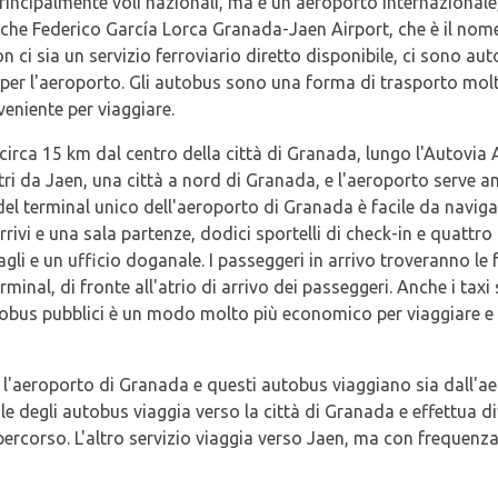
incipalmente voli nazionali, ma è un aeroporto internazionale, c
nche Federico García Lorca Granada-Jaen Airport, che è il nom
n ci sia un servizio ferroviario diretto disponibile, ci sono a
per l'aeroporto. Gli autobus sono una forma di trasporto molt
niente per viaggiare.
irca 15 km dal centro della città di Granada, lungo l'Autovia A-
tri da Jaen, una città a nord di Granada, e l'aeroporto serve
el terminal unico dell'aeroporto di Granada è facile da navigare
rivi e una sala partenze, dodici sportelli di check-in e quattro 
agagli e un ufficio doganale. I passeggeri in arrivo troveranno 
erminal, di fronte all'atrio di arrivo dei passeggeri. Anche i taxi
utobus pubblici è un modo molto più economico per viaggiare e 
r l'aeroporto di Granada e questi autobus viaggiano sia dall'a
ipale degli autobus viaggia verso la città di Granada e effettua 
l percorso. L'altro servizio viaggia verso Jaen, ma con frequenza