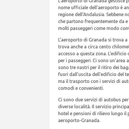
L'aeroporto di Granada gestisce pr
nome ufficiale dell'aeroporto è a
regione dell'Andalusia. Sebbene no
che partono frequentemente da e 
molti passeggeri come modo conve
L'aeroporto di Granada si trova a c
trova anche a circa cento chilome
accesso a questa zona. L'edificio d
per i passeggeri. Ci sono un'area ar
sono tre nastri per il ritiro dei b
fuori dall'uscita dell'edificio del t
ma il trasporto con i servizi di a
comodi e convenienti.
Ci sono due servizi di autobus pe
diverse località. Il servizio princ
hotel e pensioni di rilievo lungo i
aeroporto-Granada.