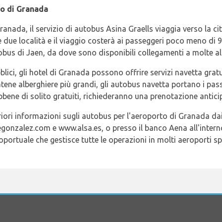
o di Granada
Granada, il servizio di autobus Asina Graells viaggia verso la c
 le due località e il viaggio costerà ai passeggeri poco meno di 
obus di Jaen, da dove sono disponibili collegamenti a molte alt
lici, gli hotel di Granada possono offrire servizi navetta gratuit
atene alberghiere più grandi, gli autobus navetta portano i pas
sebbene di solito gratuiti, richiederanno una prenotazione antici
iori informazioni sugli autobus per l'aeroporto di Granada dai 
onzalez.com e www.alsa.es, o presso il banco Aena all'interno
portuale che gestisce tutte le operazioni in molti aeroporti sp