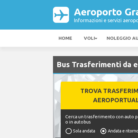
Aeroporto Gr
Informazioni e servizi aeropo
HOME
VOLI
NOLEGGIO A
Bus Trasferimenti da 
TROVA TRASFERI
AEROPORTUAL
Cerca un trasferimento con auto pr
o in autobus
Sola andata
Andata e ritorn