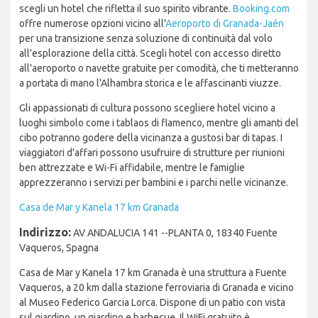
scegli un hotel che rifletta il suo spirito vibrante.
Booking.com
offre numerose opzioni vicino all'
Aeroporto di Granada-Jaén
per una transizione senza soluzione di continuità dal volo
all'esplorazione della città. Scegli hotel con accesso diretto
all'aeroporto o navette gratuite per comodità, che ti metteranno
a portata di mano l'Alhambra storica e le affascinanti viuzze.
Gli appassionati di cultura possono scegliere hotel vicino a
luoghi simbolo come i tablaos di flamenco, mentre gli amanti del
cibo potranno godere della vicinanza a gustosi bar di tapas. I
viaggiatori d'affari possono usufruire di strutture per riunioni
ben attrezzate e Wi-Fi affidabile, mentre le famiglie
apprezzeranno i servizi per bambini e i parchi nelle vicinanze.
Casa de Mar y Kanela 17 km Granada
Indirizzo:
AV ANDALUCIA 141 --PLANTA 0, 18340 Fuente
Vaqueros, Spagna
Casa de Mar y Kanela 17 km Granada è una struttura a Fuente
Vaqueros, a 20 km dalla stazione ferroviaria di Granada e vicino
al Museo Federico Garcia Lorca. Dispone di un patio con vista
sul giardino, un giardino e barbecue. Il WiFi gratuito è