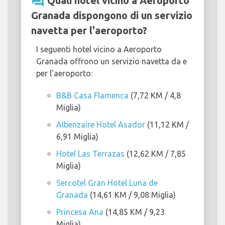
question_answer
Quali hotel vicino a Aeroporto
Granada dispongono di un servizio
navetta per l'aeroporto?
I seguenti hotel vicino a Aeroporto
Granada offrono un servizio navetta da e
per l'aeroporto:
B&B Casa Flamenca
(7,72 KM / 4,8
Miglia)
Albenzaire Hotel Asador
(11,12 KM /
6,91 Miglia)
Hotel Las Terrazas
(12,62 KM / 7,85
Miglia)
Sercotel Gran Hotel Luna de
Granada
(14,61 KM / 9,08 Miglia)
Princesa Ana
(14,85 KM / 9,23
Miglia)