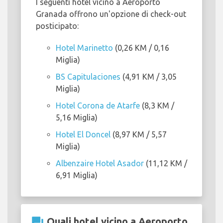
I seguenti hotel vicino a Aeroporto
Granada offrono un'opzione di check-out
posticipato:
Hotel Marinetto
(0,26 KM / 0,16
Miglia)
BS Capitulaciones
(4,91 KM / 3,05
Miglia)
Hotel Corona de Atarfe
(8,3 KM /
5,16 Miglia)
Hotel El Doncel
(8,97 KM / 5,57
Miglia)
Albenzaire Hotel Asador
(11,12 KM /
6,91 Miglia)
question_answer
Quali hotel vicino a Aeroporto