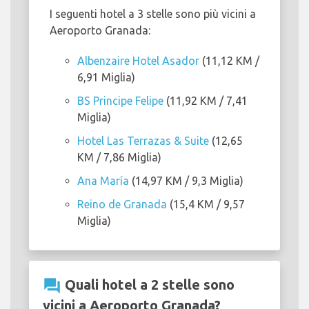
I seguenti hotel a 3 stelle sono più vicini a
Aeroporto Granada:
Albenzaire Hotel Asador
(11,12 KM /
6,91 Miglia)
BS Principe Felipe
(11,92 KM / 7,41
Miglia)
Hotel Las Terrazas & Suite
(12,65
KM / 7,86 Miglia)
Ana María
(14,97 KM / 9,3 Miglia)
Reino de Granada
(15,4 KM / 9,57
Miglia)
question_answer
Quali hotel a 2 stelle sono
vicini a Aeroporto Granada?