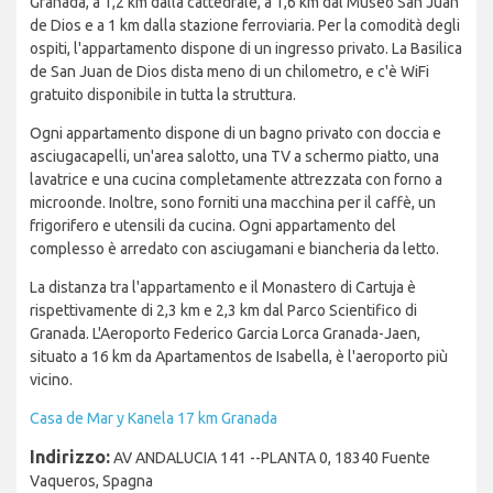
Granada, a 1,2 km dalla cattedrale, a 1,6 km dal Museo San Juan
de Dios e a 1 km dalla stazione ferroviaria. Per la comodità degli
ospiti, l'appartamento dispone di un ingresso privato. La Basilica
de San Juan de Dios dista meno di un chilometro, e c'è WiFi
gratuito disponibile in tutta la struttura.
Ogni appartamento dispone di un bagno privato con doccia e
asciugacapelli, un'area salotto, una TV a schermo piatto, una
lavatrice e una cucina completamente attrezzata con forno a
microonde. Inoltre, sono forniti una macchina per il caffè, un
frigorifero e utensili da cucina. Ogni appartamento del
complesso è arredato con asciugamani e biancheria da letto.
La distanza tra l'appartamento e il Monastero di Cartuja è
rispettivamente di 2,3 km e 2,3 km dal Parco Scientifico di
Granada. L'Aeroporto Federico Garcia Lorca Granada-Jaen,
situato a 16 km da Apartamentos de Isabella, è l'aeroporto più
vicino.
Casa de Mar y Kanela 17 km Granada
Indirizzo:
AV ANDALUCIA 141 --PLANTA 0, 18340 Fuente
Vaqueros, Spagna