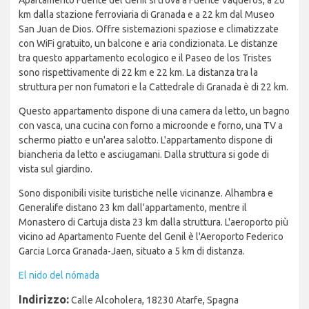
Apartamento Fuente del Genil si trova a Fuente Vaqueros, a 20
km dalla stazione ferroviaria di Granada e a 22 km dal Museo
San Juan de Dios. Offre sistemazioni spaziose e climatizzate
con WiFi gratuito, un balcone e aria condizionata. Le distanze
tra questo appartamento ecologico e il Paseo de los Tristes
sono rispettivamente di 22 km e 22 km. La distanza tra la
struttura per non fumatori e la Cattedrale di Granada è di 22 km.
Questo appartamento dispone di una camera da letto, un bagno
con vasca, una cucina con forno a microonde e forno, una TV a
schermo piatto e un'area salotto. L'appartamento dispone di
biancheria da letto e asciugamani. Dalla struttura si gode di
vista sul giardino.
Sono disponibili visite turistiche nelle vicinanze. Alhambra e
Generalife distano 23 km dall'appartamento, mentre il
Monastero di Cartuja dista 23 km dalla struttura. L'aeroporto più
vicino ad Apartamento Fuente del Genil è l'Aeroporto Federico
Garcia Lorca Granada-Jaen, situato a 5 km di distanza.
El nido del nómada
Indirizzo:
Calle Alcoholera, 18230 Atarfe, Spagna