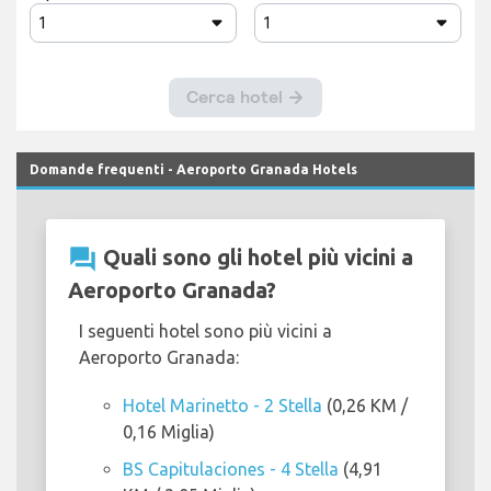
Domande frequenti - Aeroporto Granada Hotels
question_answer
Quali sono gli hotel più vicini a
Aeroporto Granada?
I seguenti hotel sono più vicini a
Aeroporto Granada:
Hotel Marinetto - 2 Stella
(0,26 KM /
0,16 Miglia)
BS Capitulaciones - 4 Stella
(4,91