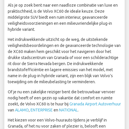
Als je op zoek bent naar een naadloze combinatie van luxe en
praktischheid, is de Volvo XC60 de ideale keuze. Deze
middelgrote SUV biedt een ruim interieur, geavanceerde
veiligheidsvoorzieningen en een milieuvriendelijke plug-in
hybride variant.
Het indrukwekkende uitzicht op de weg, de uitstekende
veiligheidsbeoordelingen en de geavanceerde technologie van
de XC60 maken hem geschikt voor het navigeren door het
drukke stadscentrum van Granada of voor een schilderachtige
rit door de Sierra Nevada bergen. De indrukwekkende
brandstofefficiëntie en lagere emissies van het model, met
name in de plug-in hybride variant, zijn een blijk van Volvo's
toewijding om de milieubelasting te verminderen.
Of je nu een zakelijke reiziger bent die betrouwbaar vervoer
nodig heeft of een gezin op vakantie dat comfort en ruimte
zoekt, de Volvo XC60 is te huur bij
Granada Airport Autoverhuur
van
ALAMO
,
ENTERPRISE
en
NATIONAL
.
Het kiezen voor een Volvo-huurauto tijdens je verblijf in
Granada, of het nu voor zaken of plezier is, belooft een