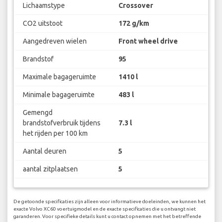
Lichaamstype
Crossover
CO2 uitstoot
172 g/km
Aangedreven wielen
Front wheel drive
Brandstof
95
Maximale bagageruimte
1410 l
Minimale bagageruimte
483 l
Gemengd
brandstofverbruik tijdens
7.3 l
het rijden per 100 km
Aantal deuren
5
aantal zitplaatsen
5
De getoonde specificaties zijn alleen voor informatieve doeleinden, we kunnen het
exacte Volvo XC60 voertuigmodel en de exacte specificaties die u ontvangt niet
garanderen. Voor specifieke details kunt u contact opnemen met het betreffende