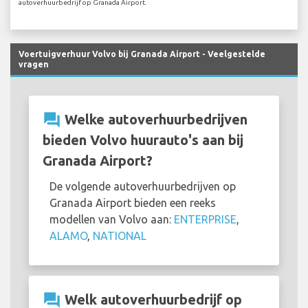
autoverhuurbedrijf op Granada Airport.
Voertuigverhuur Volvo bij Granada Airport - Veelgestelde
vragen
question_answer
Welke autoverhuurbedrijven
bieden Volvo huurauto's aan bij
Granada Airport?
De volgende autoverhuurbedrijven op
Granada Airport bieden een reeks
modellen van Volvo aan:
ENTERPRISE
,
ALAMO
,
NATIONAL
question_answer
Welk autoverhuurbedrijf op