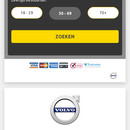
18 - 29
70+
30 - 69
ZOEKEN