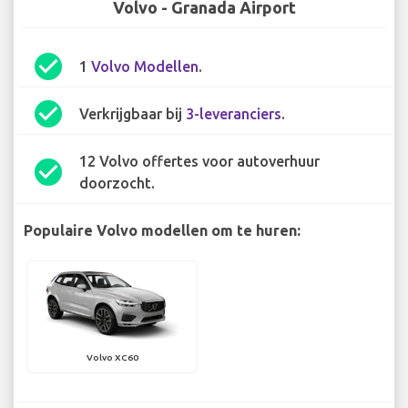
Volvo - Granada Airport
check_circle
1
Volvo Modellen
.
check_circle
Verkrijgbaar bij
3-leveranciers
.
12 Volvo offertes voor autoverhuur
check_circle
doorzocht.
Populaire Volvo modellen om te huren:
Volvo XC60