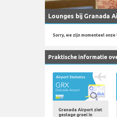
Lounges bij Granada A
Sorry, we zijn momenteel onze 
Praktische informatie ov
Granada Airport ziet
gestage groei in