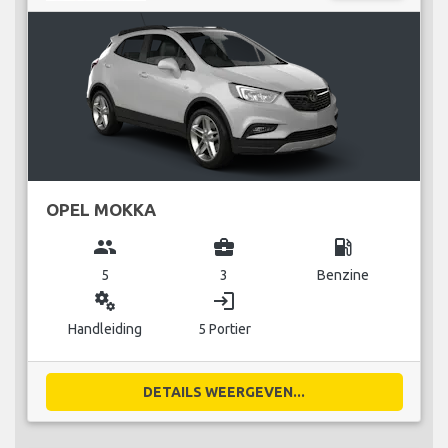
OPEL MOKKA
group
business_center
local_gas_station
5
3
Benzine
miscellaneous_services
login
Handleiding
5 Portier
DETAILS WEERGEVEN...