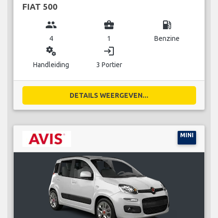
FIAT 500
group
business_center
local_gas_station
4
1
Benzine
miscellaneous_services
login
Handleiding
3 Portier
DETAILS WEERGEVEN...
MINI