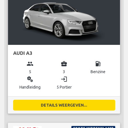
AUDI A3
group
business_center
local_gas_station
5
3
Benzine
miscellaneous_services
login
Handleiding
5 Portier
DETAILS WEERGEVEN...