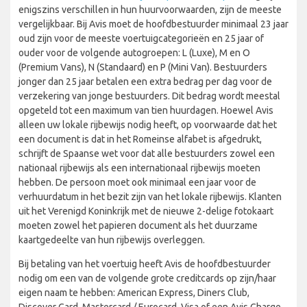
enigszins verschillen in hun huurvoorwaarden, zijn de meeste
vergelijkbaar. Bij Avis moet de hoofdbestuurder minimaal 23 jaar
oud zijn voor de meeste voertuigcategorieën en 25 jaar of
ouder voor de volgende autogroepen: L (Luxe), M en O
(Premium Vans), N (Standaard) en P (Mini Van). Bestuurders
jonger dan 25 jaar betalen een extra bedrag per dag voor de
verzekering van jonge bestuurders. Dit bedrag wordt meestal
opgeteld tot een maximum van tien huurdagen. Hoewel Avis
alleen uw lokale rijbewijs nodig heeft, op voorwaarde dat het
een document is dat in het Romeinse alfabet is afgedrukt,
schrijft de Spaanse wet voor dat alle bestuurders zowel een
nationaal rijbewijs als een internationaal rijbewijs moeten
hebben. De persoon moet ook minimaal een jaar voor de
verhuurdatum in het bezit zijn van het lokale rijbewijs. Klanten
uit het Verenigd Koninkrijk met de nieuwe 2-delige fotokaart
moeten zowel het papieren document als het duurzame
kaartgedeelte van hun rijbewijs overleggen.
Bij betaling van het voertuig heeft Avis de hoofdbestuurder
nodig om een van de volgende grote creditcards op zijn/haar
eigen naam te hebben: American Express, Diners Club,
Discover Card, Mastercard / Eurocard, Visa of een Avis Charge