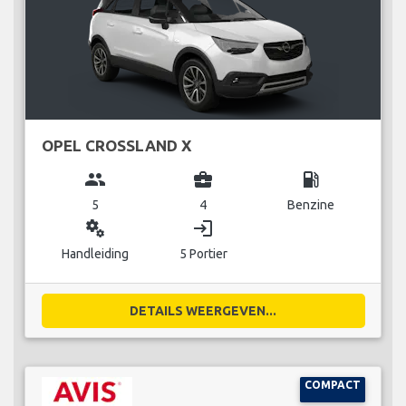
OPEL CROSSLAND X
group
business_center
local_gas_station
5
4
Benzine
miscellaneous_services
login
Handleiding
5 Portier
DETAILS WEERGEVEN...
COMPACT