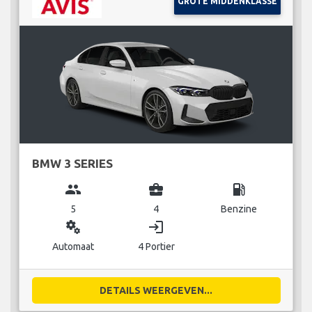
GROTE MIDDENKLASSE
BMW 3 SERIES
group
business_center
local_gas_station
5
4
Benzine
miscellaneous_services
login
Automaat
4 Portier
DETAILS WEERGEVEN...