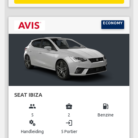
ECONOMY
SEAT IBIZA
group
business_center
local_gas_station
5
2
Benzine
miscellaneous_services
login
Handleiding
5 Portier