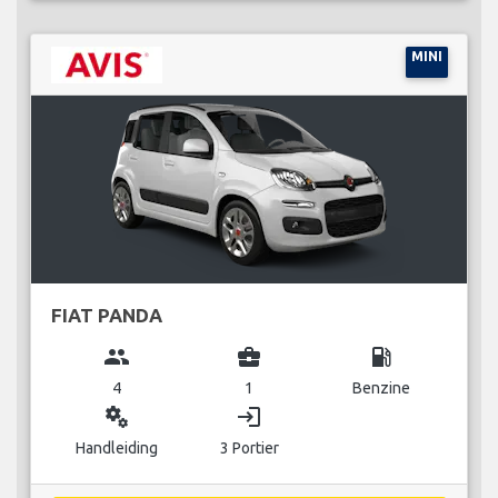
MINI
FIAT PANDA
group
business_center
local_gas_station
4
1
Benzine
miscellaneous_services
login
Handleiding
3 Portier