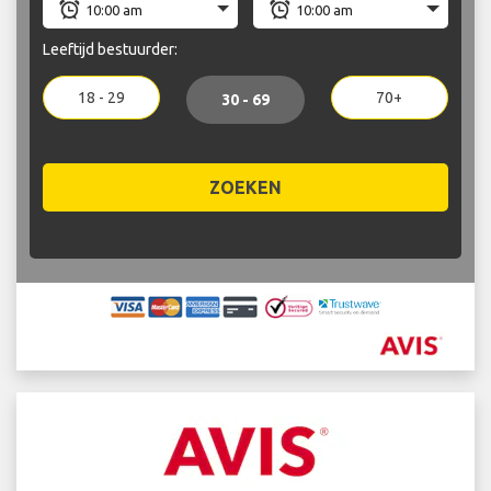
Leeftijd bestuurder:
18 - 29
70+
30 - 69
ZOEKEN