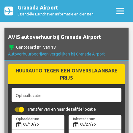
Granada Airport
Essentiële Luchthaven Informatie en diensten
AVIS autoverhuur bij Granada Airport
emoji_events
Genoteerd #1 Van 18
Autoverhuurbedrijven vergelijken bij Granada Airport
HUURAUTO TEGEN EEN ONVERSLAANBARE
PRIJS
Ophaallocatie
Transfer van en naar dezelfde locatie
Ophaaldatum
Inleverdatum