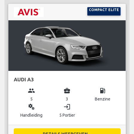
COMPACT ELITE
AUDI A3
group
business_center
local_gas_station
5
3
Benzine
miscellaneous_services
login
Handleiding
5 Portier
DETAILS WEERGEVEN...