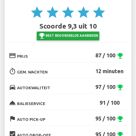
star
star
star
star
star
Scoorde 9,3 uit 10
emoji_events
BEST BEOORDEELDE AANBIEDER
credit_card
87 / 100
emoji_events
PRIJS
timer
12 minuten
GEM. WACHTEN
directions_car
97 / 100
emoji_events
AUTOKWALITEIT
room_service
91 / 100
BALIESERVICE
flag
95 / 100
emoji_events
AUTO PICK-UP
beenhere
95 / 100
emoji_events
AUTO DROP-OFF