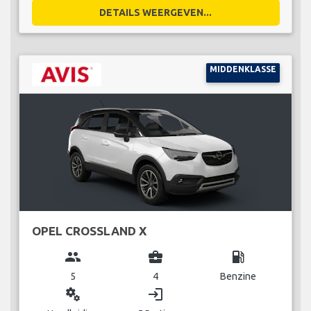
DETAILS WEERGEVEN...
MIDDENKLASSE
OPEL CROSSLAND X
group
business_center
local_gas_station
5
4
Benzine
miscellaneous_services
login