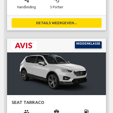
miscellaneous_services
login
Handleiding
5 Portier
DETAILS WEERGEVEN...
MIDDENKLASSE
SEAT TARRACO
group
business_center
local_gas_station