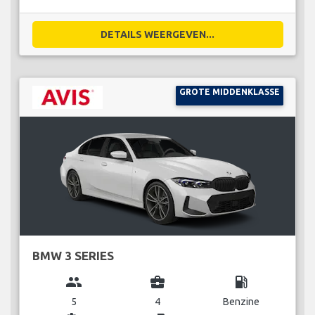
DETAILS WEERGEVEN...
GROTE MIDDENKLASSE
BMW 3 SERIES
group
business_center
local_gas_station
5
4
Benzine