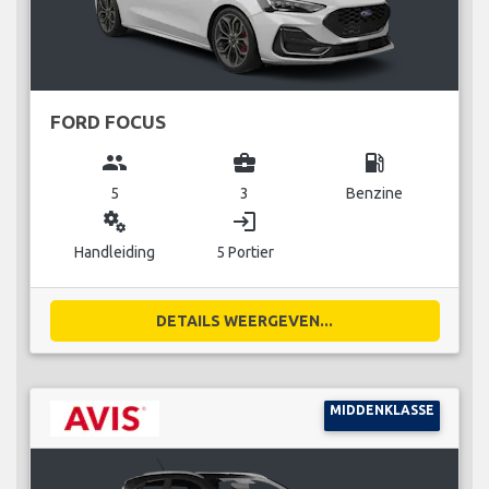
FORD FOCUS
group
business_center
local_gas_station
5
3
Benzine
miscellaneous_services
login
Handleiding
5 Portier
DETAILS WEERGEVEN...
MIDDENKLASSE