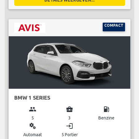
COMPACT
BMW 1 SERIES
group
business_center
local_gas_station
5
3
Benzine
miscellaneous_services
login
Automaat
5 Portier