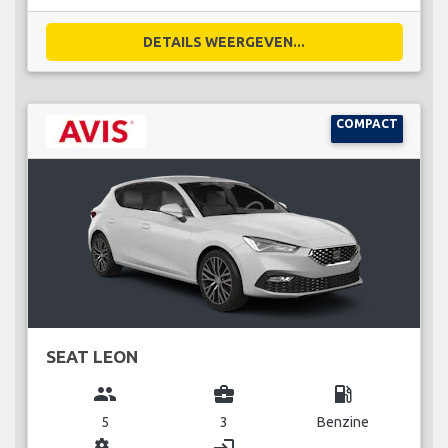
DETAILS WEERGEVEN...
COMPACT
SEAT LEON
group
business_center
local_gas_station
5
3
Benzine