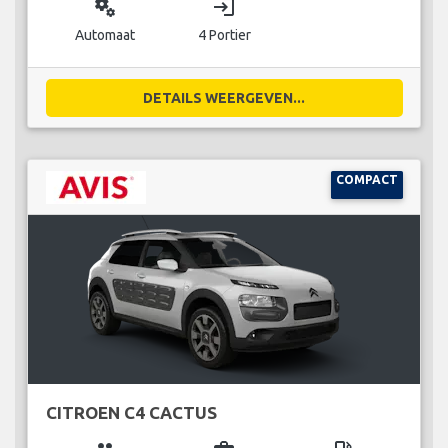
miscellaneous_services
login
Automaat
4 Portier
DETAILS WEERGEVEN...
COMPACT
CITROEN C4 CACTUS