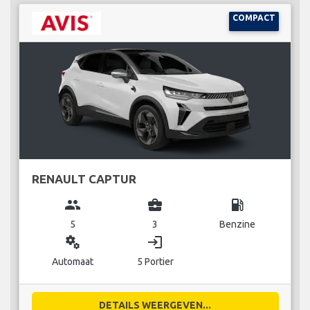
COMPACT
RENAULT CAPTUR
group
business_center
local_gas_station
5
3
Benzine
miscellaneous_services
login
Automaat
5 Portier
DETAILS WEERGEVEN...