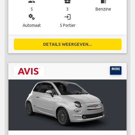
group
business_center
local_gas_station
5
3
Benzine
miscellaneous_services
login
Automaat
5 Portier
DETAILS WEERGEVEN...
MINI