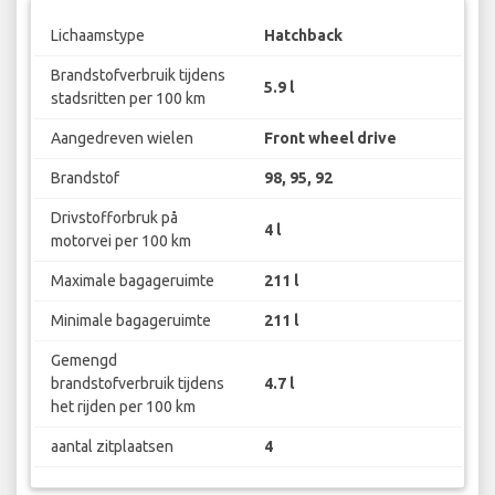
Lichaamstype
Hatchback
Brandstofverbruik tijdens
5.9 l
stadsritten per 100 km
Aangedreven wielen
Front wheel drive
Brandstof
98, 95, 92
Drivstofforbruk på
4 l
motorvei per 100 km
Maximale bagageruimte
211 l
Minimale bagageruimte
211 l
Gemengd
brandstofverbruik tijdens
4.7 l
het rijden per 100 km
aantal zitplaatsen
4