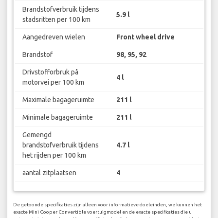
Brandstofverbruik tijdens
5.9 l
stadsritten per 100 km
Aangedreven wielen
Front wheel drive
Brandstof
98, 95, 92
Drivstofforbruk på
4 l
motorvei per 100 km
Maximale bagageruimte
211 l
Minimale bagageruimte
211 l
Gemengd
brandstofverbruik tijdens
4.7 l
het rijden per 100 km
aantal zitplaatsen
4
De getoonde specificaties zijn alleen voor informatieve doeleinden, we kunnen het
exacte Mini Cooper Convertible voertuigmodel en de exacte specificaties die u