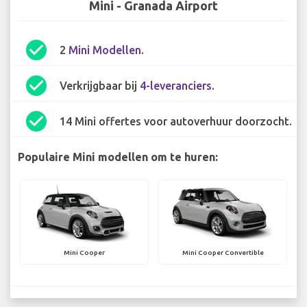
Mini - Granada Airport
check_circle
2
Mini Modellen
.
check_circle
Verkrijgbaar bij
4-leveranciers
.
check_circle
14 Mini offertes voor autoverhuur doorzocht.
Populaire Mini modellen om te huren:
Mini Cooper
Mini Cooper Convertible