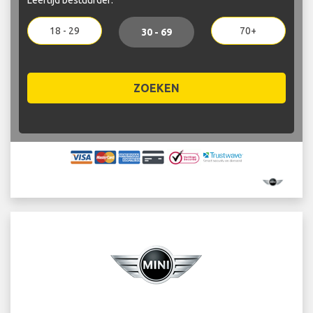
18 - 29
70+
30 - 69
ZOEKEN