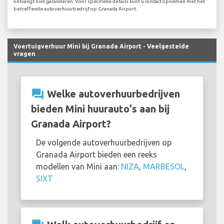
ontvangt niet garanderen. Voor specifieke details kunt u contact opnemen met het
betreffende autoverhuurbedrijf op Granada Airport.
Voertuigverhuur Mini bij Granada Airport - Veelgestelde
vragen
question_answer
Welke autoverhuurbedrijven
bieden Mini huurauto's aan bij
Granada Airport?
De volgende autoverhuurbedrijven op
Granada Airport bieden een reeks
modellen van Mini aan:
NIZA
,
MARBESOL
,
SIXT