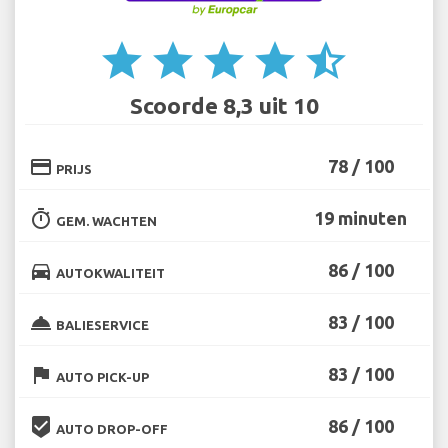
star
star
star
star
star_half
Scoorde 8,3 uit 10
credit_card
78 / 100
PRIJS
timer
19 minuten
GEM. WACHTEN
directions_car
86 / 100
AUTOKWALITEIT
room_service
83 / 100
BALIESERVICE
flag
83 / 100
AUTO PICK-UP
beenhere
86 / 100
AUTO DROP-OFF