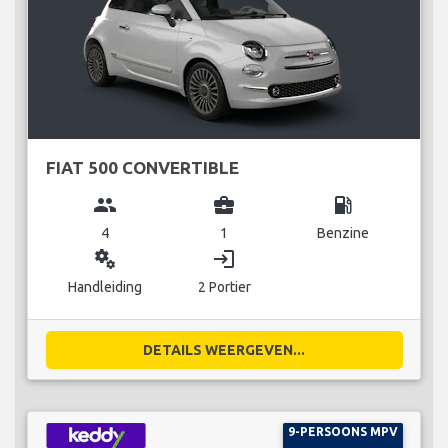
FIAT 500 CONVERTIBLE
group
business_center
local_gas_station
4
1
Benzine
miscellaneous_services
login
Handleiding
2 Portier
DETAILS WEERGEVEN...
9-PERSOONS MPV