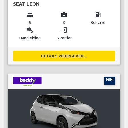
SEAT LEON
group
business_center
local_gas_station
5
3
Benzine
miscellaneous_services
login
Handleiding
5 Portier
DETAILS WEERGEVEN...
MINI