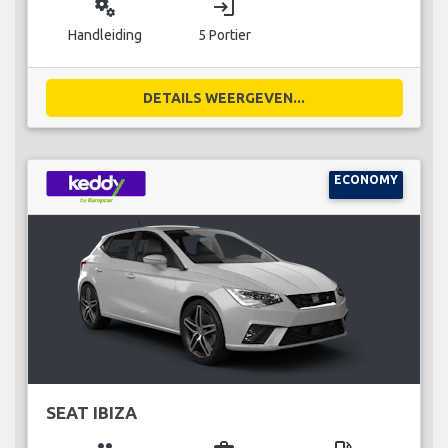
miscellaneous_services
login
Handleiding
5 Portier
DETAILS WEERGEVEN...
ECONOMY
SEAT IBIZA