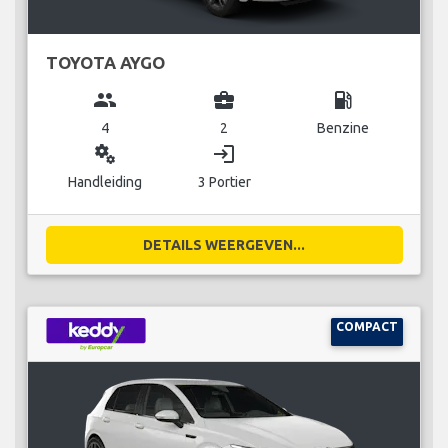
TOYOTA AYGO
group
business_center
local_gas_station
4
2
Benzine
miscellaneous_services
login
Handleiding
3 Portier
DETAILS WEERGEVEN...
COMPACT