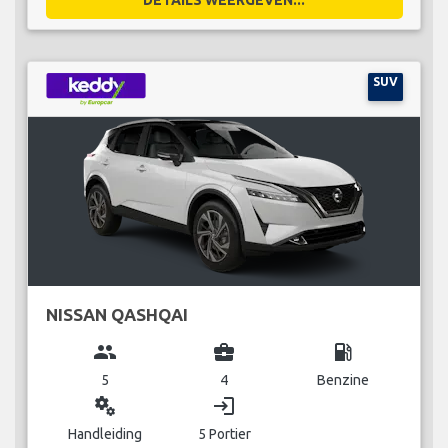
SUV
NISSAN QASHQAI
group
business_center
local_gas_station
5
4
Benzine
miscellaneous_services
login
Handleiding
5 Portier