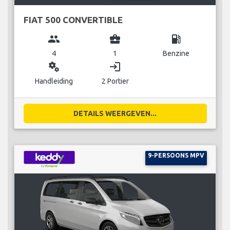
FIAT 500 CONVERTIBLE
group
business_center
local_gas_station
4
1
Benzine
miscellaneous_services
login
Handleiding
2 Portier
DETAILS WEERGEVEN...
9-PERSOONS MPV