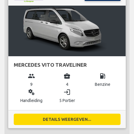
MERCEDES VITO TRAVELINER
group
business_center
local_gas_station
9
4
Benzine
miscellaneous_services
login
Handleiding
5 Portier
DETAILS WEERGEVEN...