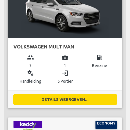
VOLKSWAGEN MULTIVAN
group
business_center
local_gas_station
7
1
Benzine
miscellaneous_services
login
Handleiding
5 Portier
DETAILS WEERGEVEN...
ECONOMY