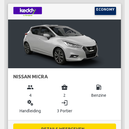
ECONOMY
NISSAN MICRA
group
business_center
local_gas_station
4
2
Benzine
miscellaneous_services
login
Handleiding
3 Portier
DETAILS WEERGEVEN...