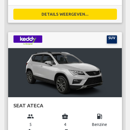
DETAILS WEERGEVEN...
SUV
SEAT ATECA
group
business_center
local_gas_station
5
4
Benzine