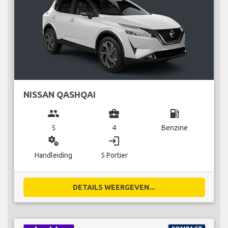
NISSAN QASHQAI
group
business_center
local_gas_station
5
4
Benzine
miscellaneous_services
login
Handleiding
5 Portier
DETAILS WEERGEVEN...