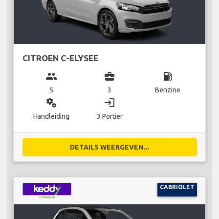
CITROEN C-ELYSEE
group
business_center
local_gas_station
5
3
Benzine
miscellaneous_services
login
Handleiding
3 Portier
DETAILS WEERGEVEN...
CABRIOLET