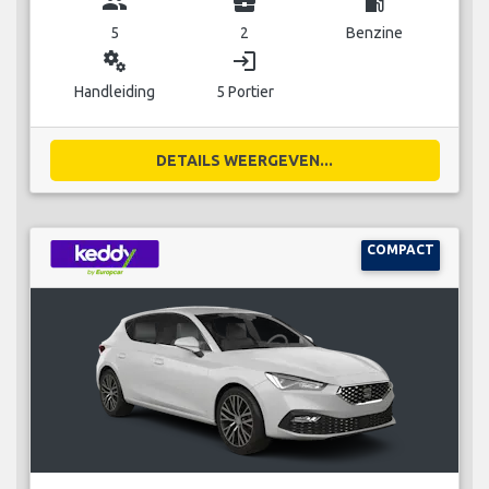
group
business_center
local_gas_station
5
2
Benzine
miscellaneous_services
login
Handleiding
5 Portier
DETAILS WEERGEVEN...
COMPACT