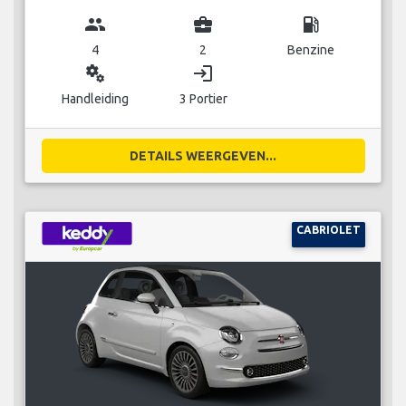
group
business_center
local_gas_station
4
2
Benzine
miscellaneous_services
login
Handleiding
3 Portier
DETAILS WEERGEVEN...
CABRIOLET