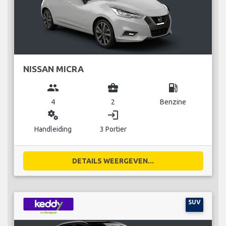
NISSAN MICRA
group
business_center
local_gas_station
4
2
Benzine
miscellaneous_services
login
Handleiding
3 Portier
DETAILS WEERGEVEN...
SUV