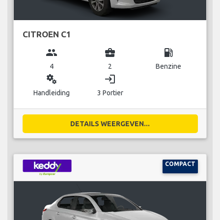
CITROEN C1
group
business_center
local_gas_station
4
2
Benzine
miscellaneous_services
login
Handleiding
3 Portier
DETAILS WEERGEVEN...
COMPACT