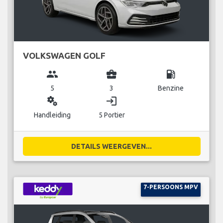
VOLKSWAGEN GOLF
group
business_center
local_gas_station
5
3
Benzine
miscellaneous_services
login
Handleiding
5 Portier
DETAILS WEERGEVEN...
7-PERSOONS MPV