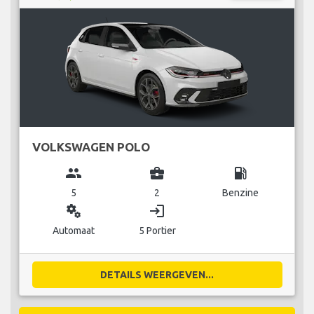
VOLKSWAGEN POLO
group
business_center
local_gas_station
5
2
Benzine
miscellaneous_services
login
Automaat
5 Portier
DETAILS WEERGEVEN...