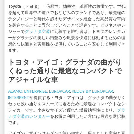
Toyota（トヨタ）：信頼性、効率性、革新性の象徴です。世代
を超えて世界中の道路でおなじみのブランドであり、最先端の
テクノロジーと時代を超えたデザインを統合した高品質な車両
を製造することに専念していることで評判です。ビジネスやレ
ジャーで
グラナダ空港
に到着する旅行者は、トヨタのレンタカ
ーがグラナダの美しい街並みや風景を快適に移動するための理
想的な快適さと実用性を提供していることを安心して利用でき
ます。
トヨタ・アイゴ：グラナダの曲がり
くねった通りに最適なコンパクトで
アジャイルな車
ALAMO
,
ENTERPRISE
,
EUROPCAR
,
KEDDY BY EUROPCAR
,
INTERRENT
が提供するトヨタ・アイゴは、グラナダの曲がりく
ねった狭い通りをスムーズに走るために最適なコンパクトなシ
ティカーです。小さなサイズと優れた燃費効率性により、
グラ
ナダ空港のレンタカー
をお得に利用したい方には最適な選択肢
です。
アイゴのデザインはモダンで使いやすく、広々とした室内と直