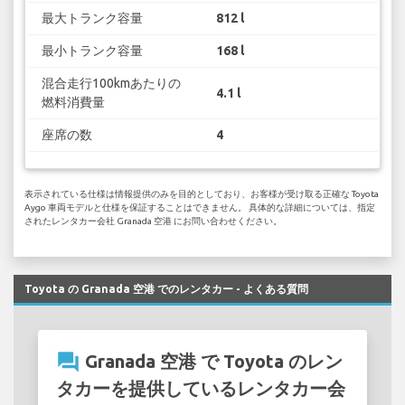
最大トランク容量
812 l
最小トランク容量
168 l
混合走行100kmあたりの
4.1 l
燃料消費量
座席の数
4
表示されている仕様は情報提供のみを目的としており、お客様が受け取る正確な Toyota
Aygo 車両モデルと仕様を保証することはできません。 具体的な詳細については、指定
されたレンタカー会社 Granada 空港 にお問い合わせください。
Toyota の Granada 空港 でのレンタカー - よくある質問
question_answer
Granada 空港 で Toyota のレン
タカーを提供しているレンタカー会