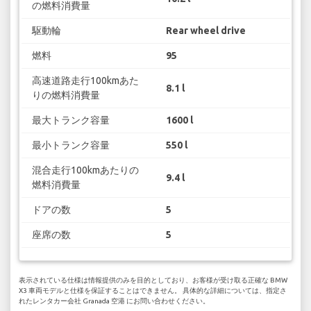
の燃料消費量
駆動輪
Rear wheel drive
燃料
95
高速道路走行100kmあた
8.1 l
りの燃料消費量
最大トランク容量
1600 l
最小トランク容量
550 l
混合走行100kmあたりの
9.4 l
燃料消費量
ドアの数
5
座席の数
5
表示されている仕様は情報提供のみを目的としており、お客様が受け取る正確な BMW
X3 車両モデルと仕様を保証することはできません。 具体的な詳細については、指定さ
れたレンタカー会社 Granada 空港 にお問い合わせください。