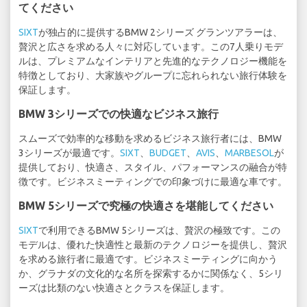
てください
SIXT
が独占的に提供するBMW 2シリーズ グランツアラーは、
贅沢と広さを求める人々に対応しています。この7人乗りモデ
ルは、プレミアムなインテリアと先進的なテクノロジー機能を
特徴としており、大家族やグループに忘れられない旅行体験を
保証します。
BMW 3シリーズでの快適なビジネス旅行
スムーズで効率的な移動を求めるビジネス旅行者には、BMW
3シリーズが最適です。
SIXT
、
BUDGET
、
AVIS
、
MARBESOL
が
提供しており、快適さ、スタイル、パフォーマンスの融合が特
徴です。ビジネスミーティングでの印象づけに最適な車です。
BMW 5シリーズで究極の快適さを堪能してください
SIXT
で利用できるBMW 5シリーズは、贅沢の極致です。この
モデルは、優れた快適性と最新のテクノロジーを提供し、贅沢
を求める旅行者に最適です。ビジネスミーティングに向かう
か、グラナダの文化的な名所を探索するかに関係なく、5シリ
ーズは比類のない快適さとクラスを保証します。