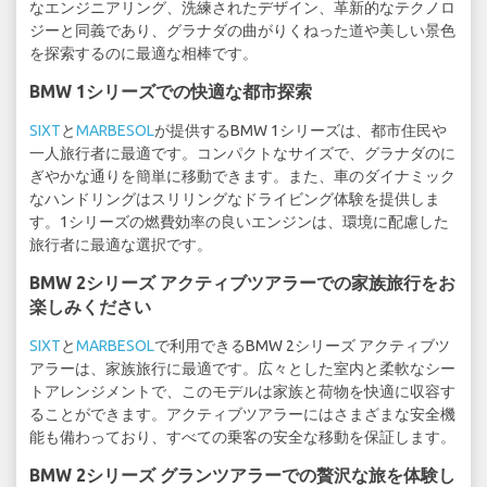
なエンジニアリング、洗練されたデザイン、革新的なテクノロ
ジーと同義であり、グラナダの曲がりくねった道や美しい景色
を探索するのに最適な相棒です。
BMW 1シリーズでの快適な都市探索
SIXT
と
MARBESOL
が提供するBMW 1シリーズは、都市住民や
一人旅行者に最適です。コンパクトなサイズで、グラナダのに
ぎやかな通りを簡単に移動できます。また、車のダイナミック
なハンドリングはスリリングなドライビング体験を提供しま
す。1シリーズの燃費効率の良いエンジンは、環境に配慮した
旅行者に最適な選択です。
BMW 2シリーズ アクティブツアラーでの家族旅行をお
楽しみください
SIXT
と
MARBESOL
で利用できるBMW 2シリーズ アクティブツ
アラーは、家族旅行に最適です。広々とした室内と柔軟なシー
トアレンジメントで、このモデルは家族と荷物を快適に収容す
ることができます。アクティブツアラーにはさまざまな安全機
能も備わっており、すべての乗客の安全な移動を保証します。
BMW 2シリーズ グランツアラーでの贅沢な旅を体験し