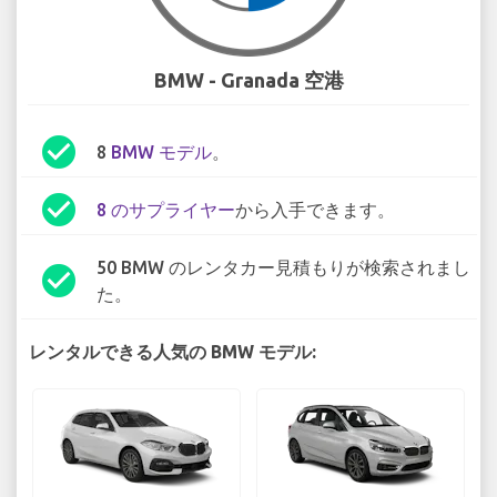
BMW - Granada 空港
check_circle
8
BMW モデル
。
check_circle
8 のサプライヤー
から入手できます。
50 BMW のレンタカー見積もりが検索されまし
check_circle
た。
レンタルできる人気の BMW モデル: