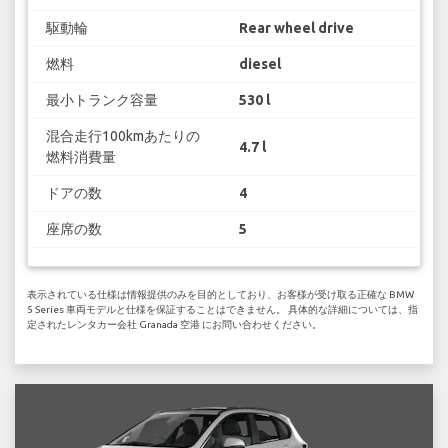
駆動輪
Rear wheel drive
燃料
diesel
最小トランク容量
530 l
混合走行100kmあたりの
4.7 l
燃料消費量
ドアの数
4
座席の数
5
表示されている仕様は情報提供のみを目的としており、お客様が受け取る正確な BMW
5 Series 車両モデルと仕様を保証することはできません。 具体的な詳細については、指
定されたレンタカー会社 Granada 空港 にお問い合わせください。