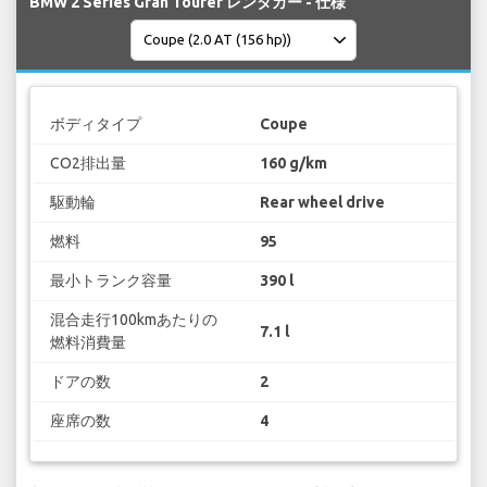
BMW 2 Series Gran Tourer レンタカー - 仕様
ボディタイプ
Coupe
CO2排出量
160 g/km
駆動輪
Rear wheel drive
燃料
95
最小トランク容量
390 l
混合走行100kmあたりの
7.1 l
燃料消費量
ドアの数
2
座席の数
4