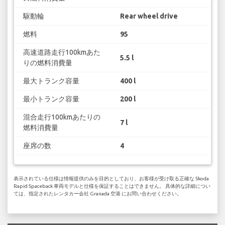
駆動輪
Rear wheel drive
燃料
95
高速道路走行100kmあた
5.5 l
りの燃料消費量
最大トランク容量
400 l
最小トランク容量
200 l
混合走行100kmあたりの
7 l
燃料消費量
座席の数
4
表示されている仕様は情報提供のみを目的としており、お客様が受け取る正確な Skoda
Rapid Spaceback 車両モデルと仕様を保証することはできません。 具体的な詳細につい
ては、指定されたレンタカー会社 Granada 空港 にお問い合わせください。