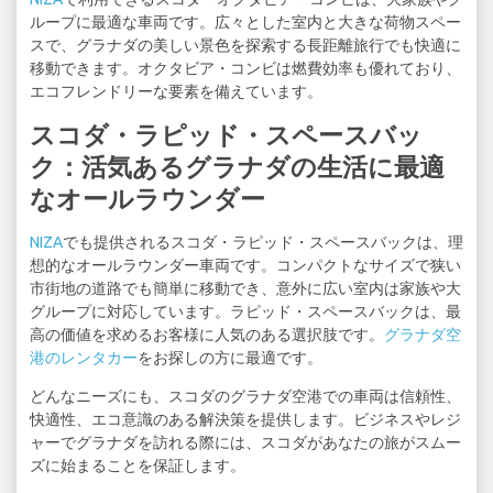
ループに最適な車両です。広々とした室内と大きな荷物スペー
スで、グラナダの美しい景色を探索する長距離旅行でも快適に
移動できます。オクタビア・コンビは燃費効率も優れており、
エコフレンドリーな要素を備えています。
スコダ・ラピッド・スペースバッ
ク：活気あるグラナダの生活に最適
なオールラウンダー
NIZA
でも提供されるスコダ・ラピッド・スペースバックは、理
想的なオールラウンダー車両です。コンパクトなサイズで狭い
市街地の道路でも簡単に移動でき、意外に広い室内は家族や大
グループに対応しています。ラピッド・スペースバックは、最
高の価値を求めるお客様に人気のある選択肢です。
グラナダ空
港のレンタカー
をお探しの方に最適です。
どんなニーズにも、スコダのグラナダ空港での車両は信頼性、
快適性、エコ意識のある解決策を提供します。ビジネスやレジ
ャーでグラナダを訪れる際には、スコダがあなたの旅がスムー
ズに始まることを保証します。