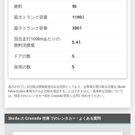
燃料
95
最大トランク容量
1190 l
最小トランク容量
380 l
混合走行100kmあたりの
5.4 l
燃料消費量
ドアの数
5
座席の数
5
表示されている仕様は情報提供のみを目的としており、お客様が受け取る正確な Skoda
Fabia Estate 車両モデルと仕様を保証することはできません。 具体的な詳細について
は、指定されたレンタカー会社 Granada 空港 にお問い合わせください。
Skoda の Granada 空港 でのレンタカー - よくある質問