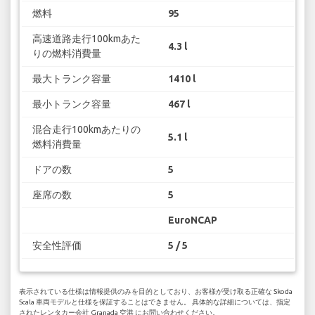
燃料
95
高速道路走行100kmあた
4.3 l
りの燃料消費量
最大トランク容量
1410 l
最小トランク容量
467 l
混合走行100kmあたりの
5.1 l
燃料消費量
ドアの数
5
座席の数
5
EuroNCAP
安全性評価
5 / 5
表示されている仕様は情報提供のみを目的としており、お客様が受け取る正確な Skoda
Scala 車両モデルと仕様を保証することはできません。 具体的な詳細については、指定
されたレンタカー会社 Granada 空港 にお問い合わせください。