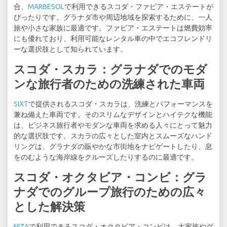
合、
MARBESOL
で利用できるスコダ・ファビア・エステートが
ぴったりです。グラナダ市や周辺地域を探索するために、一人
旅や小さな家族に最適です。ファビア・エステートは燃費効率
にも優れており、利用可能なレンタル車の中でエコフレンドリ
ーな選択肢として知られています。
スコダ・スカラ：グラナダでのモダ
ンな旅行者のための洗練された車両
SIXT
で提供されるスコダ・スカラは、洗練とパフォーマンスを
兼ね備えた車両です。そのスリムなデザインとハイテクな機能
は、ビジネス旅行者やモダンな車両を求める人々にとって魅力
的な選択肢です。スカラの広々とした室内とスムーズなハンド
リングは、グラナダの賑やかな市街地をナビゲートしたり、息
をのむような海岸線をクルーズしたりするのに最適です。
スコダ・オクタビア・コンビ：グラ
ナダでのグループ旅行のための広々
とした解決策
NIZA
で利用できるスコダ・オクタビア・コンビは、大家族やグ