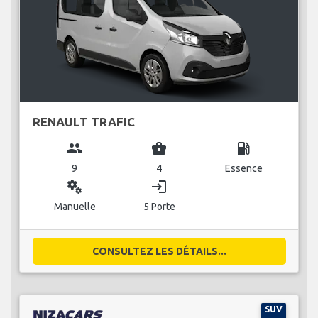
RENAULT TRAFIC
group
business_center
local_gas_station
9
4
Essence
miscellaneous_services
login
Manuelle
5 Porte
CONSULTEZ LES DÉTAILS...
SUV