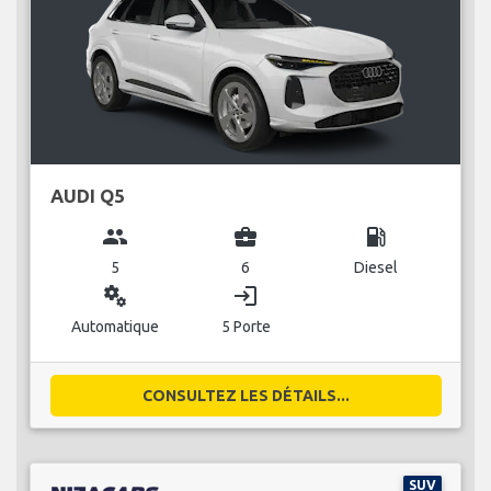
AUDI Q5
group
business_center
local_gas_station
5
6
Diesel
miscellaneous_services
login
Automatique
5 Porte
CONSULTEZ LES DÉTAILS...
SUV