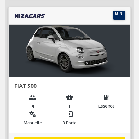
MINI
FIAT 500
group
business_center
local_gas_station
4
1
Essence
miscellaneous_services
login
Manuelle
3 Porte