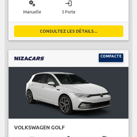
miscellaneous_services
login
Manuelle
5 Porte
CONSULTEZ LES DÉTAILS...
COMPACTE
VOLKSWAGEN GOLF