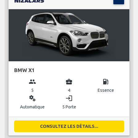
BMW X1
group
business_center
local_gas_station
5
4
Essence
miscellaneous_services
login
Automatique
5 Porte
CONSULTEZ LES DÉTAILS...