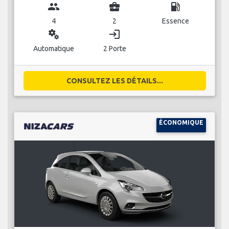
group
business_center
local_gas_station
4
2
Essence
miscellaneous_services
login
Automatique
2 Porte
CONSULTEZ LES DÉTAILS...
ÉCONOMIQUE