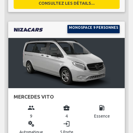
CONSULTEZ LES DÉTAILS...
MONOSPACE 9 PERSONNES
MERCEDES VITO
group
business_center
local_gas_station
9
4
Essence
miscellaneous_services
login
Automatique
5 Porte