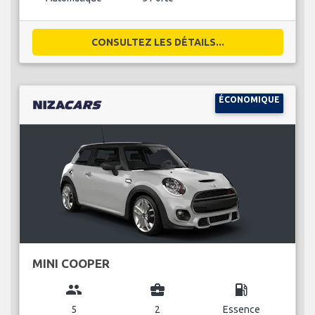
CONSULTEZ LES DÉTAILS...
ÉCONOMIQUE
MINI COOPER
group
business_center
local_gas_station
5
2
Essence