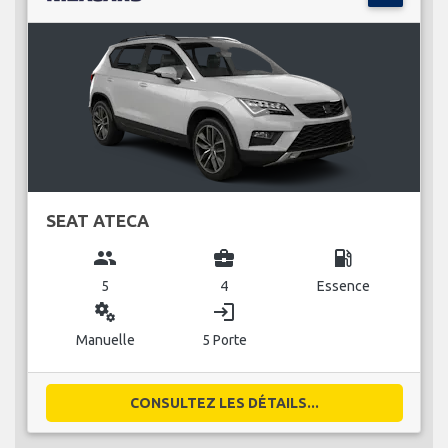
SEAT ATECA
group
business_center
local_gas_station
5
4
Essence
miscellaneous_services
login
Manuelle
5 Porte
CONSULTEZ LES DÉTAILS...