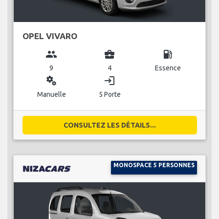
OPEL VIVARO
group
business_center
local_gas_station
9
4
Essence
miscellaneous_services
login
Manuelle
5 Porte
CONSULTEZ LES DÉTAILS...
MONOSPACE 5 PERSONNES