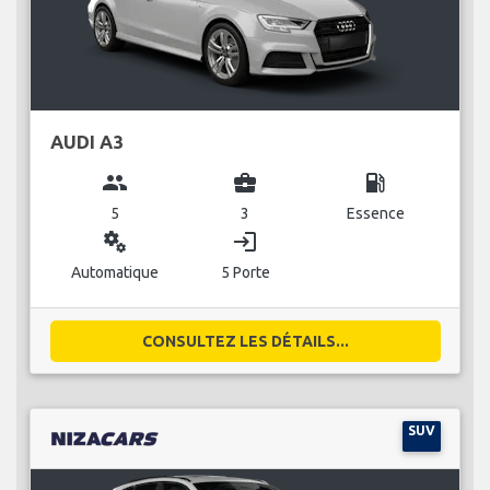
AUDI A3
group
business_center
local_gas_station
5
3
Essence
miscellaneous_services
login
Automatique
5 Porte
CONSULTEZ LES DÉTAILS...
SUV