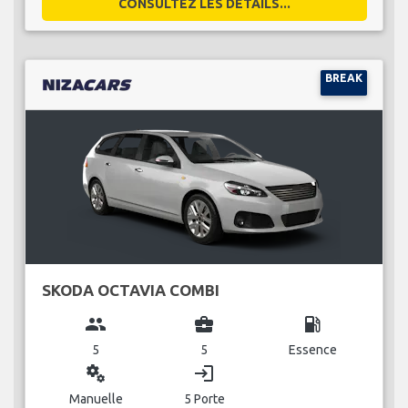
CONSULTEZ LES DÉTAILS...
BREAK
SKODA OCTAVIA COMBI
group
business_center
local_gas_station
5
5
Essence
miscellaneous_services
login
Manuelle
5 Porte