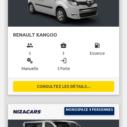
RENAULT KANGOO
group
business_center
local_gas_station
5
3
Essence
miscellaneous_services
login
Manuelle
5 Porte
CONSULTEZ LES DÉTAILS...
MONOSPACE 9 PERSONNES