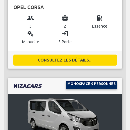
OPEL CORSA
group
business_center
local_gas_station
5
2
Essence
miscellaneous_services
login
Manuelle
3 Porte
CONSULTEZ LES DÉTAILS...
MONOSPACE 9 PERSONNES