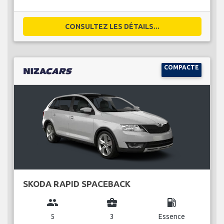
CONSULTEZ LES DÉTAILS...
COMPACTE
SKODA RAPID SPACEBACK
group
business_center
local_gas_station
5
3
Essence