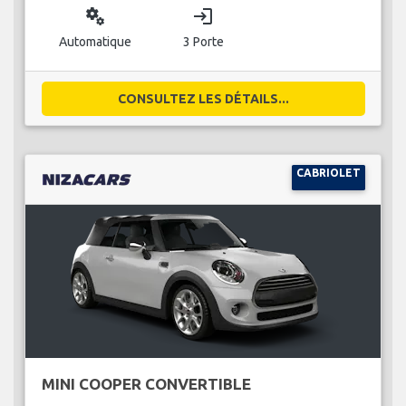
miscellaneous_services
login
Automatique
3 Porte
CONSULTEZ LES DÉTAILS...
CABRIOLET
MINI COOPER CONVERTIBLE