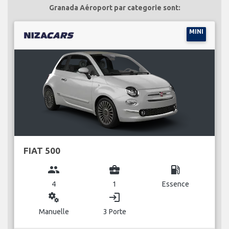
Granada Aéroport par categorie sont:
MINI
FIAT 500
group
business_center
local_gas_station
4
1
Essence
miscellaneous_services
login
Manuelle
3 Porte