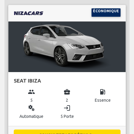
ÉCONOMIQUE
SEAT IBIZA
group
business_center
local_gas_station
5
2
Essence
miscellaneous_services
login
Automatique
5 Porte