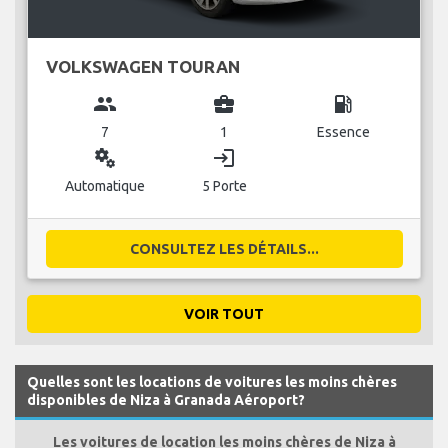
VOLKSWAGEN TOURAN
group
business_center
local_gas_station
7
1
Essence
miscellaneous_services
login
Automatique
5 Porte
CONSULTEZ LES DÉTAILS...
VOIR TOUT
Quelles sont les locations de voitures les moins chères
disponibles de Niza à Granada Aéroport?
Les voitures de location les moins chères de Niza à