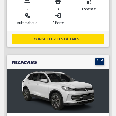
group
business_center
local_gas_station
5
3
Essence
miscellaneous_services
login
Automatique
5 Porte
CONSULTEZ LES DÉTAILS...
SUV