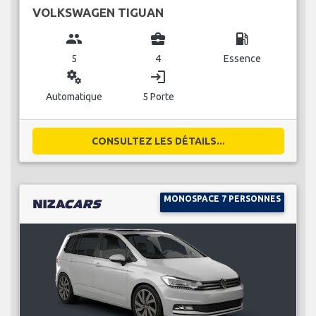
VOLKSWAGEN TIGUAN
group
business_center
local_gas_station
5
4
Essence
miscellaneous_services
login
Automatique
5 Porte
CONSULTEZ LES DÉTAILS...
MONOSPACE 7 PERSONNES