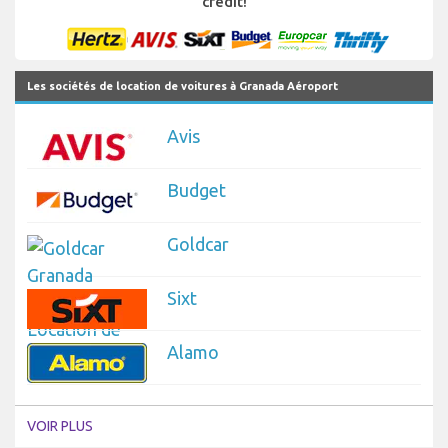
credit!
Les sociétés de location de voitures à Granada Aéroport
Avis
Budget
Goldcar
Sixt
Alamo
VOIR PLUS