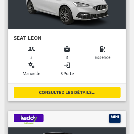
SEAT LEON
group
business_center
local_gas_station
5
3
Essence
miscellaneous_services
login
Manuelle
5 Porte
CONSULTEZ LES DÉTAILS...
MINI