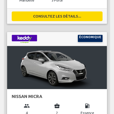
Manuelle
5 Porte
CONSULTEZ LES DÉTAILS...
ÉCONOMIQUE
NISSAN MICRA
group
business_center
local_gas_station
4
2
Essence