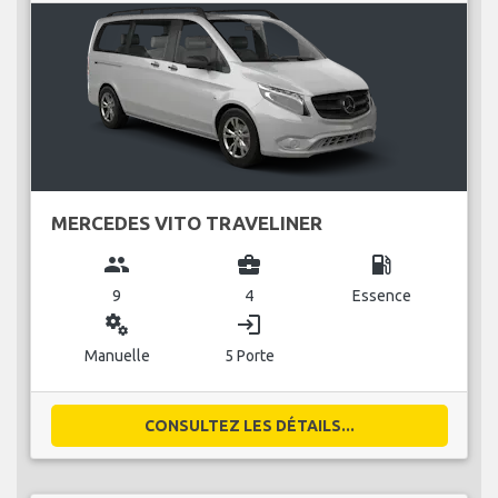
MERCEDES VITO TRAVELINER
group
business_center
local_gas_station
9
4
Essence
miscellaneous_services
login
Manuelle
5 Porte
CONSULTEZ LES DÉTAILS...