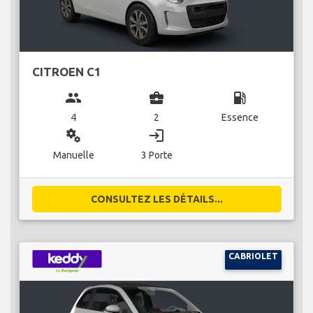
CITROEN C1
group
business_center
local_gas_station
4
2
Essence
miscellaneous_services
login
Manuelle
3 Porte
CONSULTEZ LES DÉTAILS...
CABRIOLET