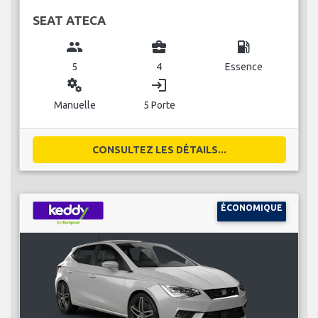
SEAT ATECA
group
business_center
local_gas_station
5
4
Essence
miscellaneous_services
login
Manuelle
5 Porte
CONSULTEZ LES DÉTAILS...
ÉCONOMIQUE