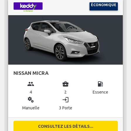
ÉCONOMIQUE
NISSAN MICRA
group
business_center
local_gas_station
4
2
Essence
miscellaneous_services
login
Manuelle
3 Porte
CONSULTEZ LES DÉTAILS...