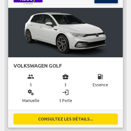
VOLKSWAGEN GOLF
group
business_center
local_gas_station
5
3
Essence
miscellaneous_services
login
Manuelle
5 Porte
CONSULTEZ LES DÉTAILS...