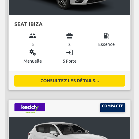
SEAT IBIZA
group
business_center
local_gas_station
5
2
Essence
miscellaneous_services
login
Manuelle
5 Porte
CONSULTEZ LES DÉTAILS...
COMPACTE