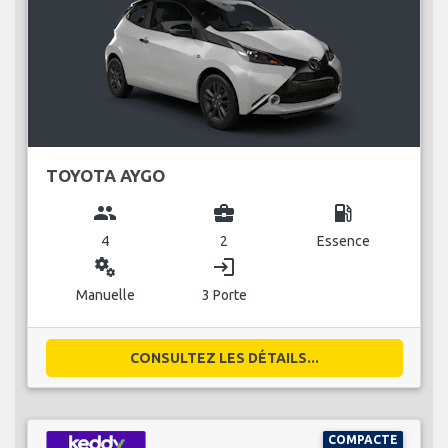
TOYOTA AYGO
group
business_center
local_gas_station
4
2
Essence
miscellaneous_services
login
Manuelle
3 Porte
CONSULTEZ LES DÉTAILS...
COMPACTE