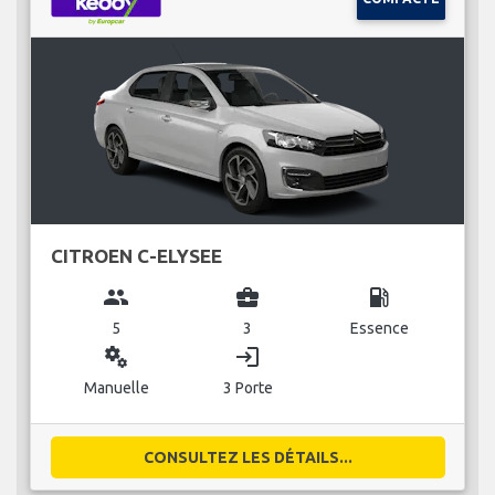
CITROEN C-ELYSEE
group
business_center
local_gas_station
5
3
Essence
miscellaneous_services
login
Manuelle
3 Porte
CONSULTEZ LES DÉTAILS...