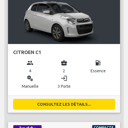
CITROEN C1
group
business_center
local_gas_station
4
2
Essence
miscellaneous_services
login
Manuelle
3 Porte
CONSULTEZ LES DÉTAILS...
COMPACTE