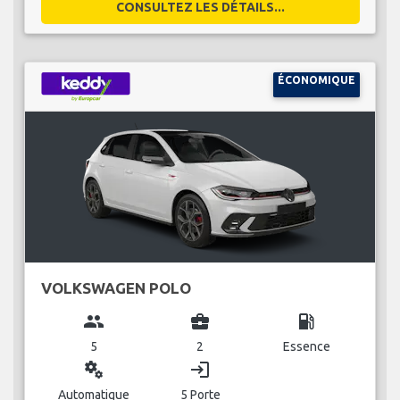
CONSULTEZ LES DÉTAILS...
ÉCONOMIQUE
VOLKSWAGEN POLO
group
business_center
local_gas_station
5
2
Essence
miscellaneous_services
login
Automatique
5 Porte