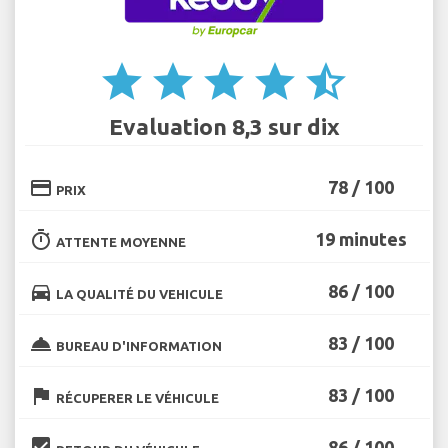
star
star
star
star
star_half
Evaluation 8,3 sur dix
credit_card
78 / 100
PRIX
timer
19 minutes
ATTENTE MOYENNE
directions_car
86 / 100
LA QUALITÉ DU VEHICULE
room_service
83 / 100
BUREAU D'INFORMATION
flag
83 / 100
RÉCUPERER LE VÉHICULE
beenhere
86 / 100