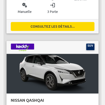
miscellaneous_services
login
Manuelle
3 Porte
CONSULTEZ LES DÉTAILS...
SUV
NISSAN QASHQAI