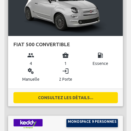
FIAT 500 CONVERTIBLE
group
business_center
local_gas_station
4
1
Essence
miscellaneous_services
login
Manuelle
2 Porte
CONSULTEZ LES DÉTAILS...
MONOSPACE 9 PERSONNES