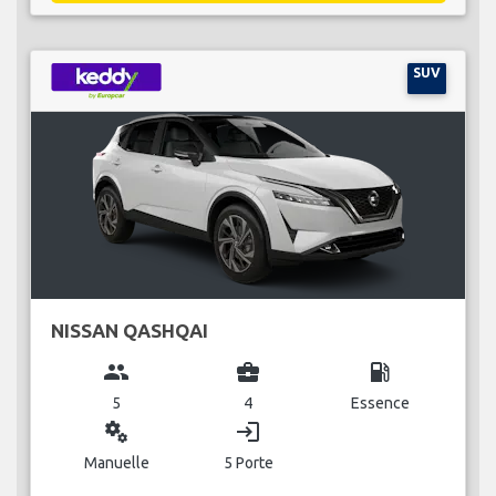
SUV
NISSAN QASHQAI
group
business_center
local_gas_station
5
4
Essence
miscellaneous_services
login
Manuelle
5 Porte