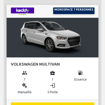
MONOSPACE 7 PERSONNES
VOLKSWAGEN MULTIVAN
group
business_center
local_gas_station
7
1
Essence
miscellaneous_services
login
Manuelle
5 Porte