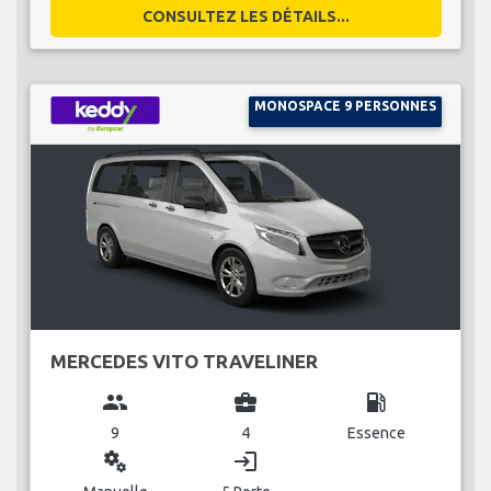
CONSULTEZ LES DÉTAILS...
MONOSPACE 9 PERSONNES
MERCEDES VITO TRAVELINER
group
business_center
local_gas_station
9
4
Essence
miscellaneous_services
login