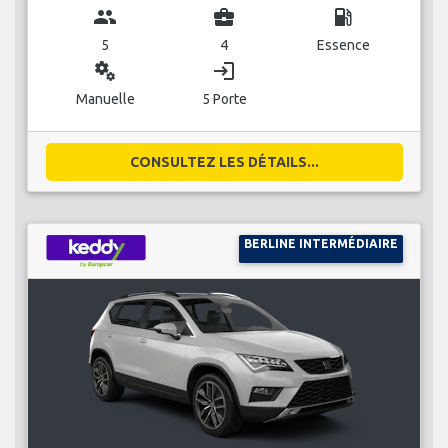
group
business_center
local_gas_station
5
4
Essence
miscellaneous_services
login
Manuelle
5 Porte
CONSULTEZ LES DÉTAILS...
BERLINE INTERMÉDIAIRE