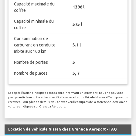
Capacité maximale du
1396 l
coffre
Capacité minimale du
575 l
coffre
Consommation de
carburant en conduite
5.1 l
mixte aux 100 km
Nombre de portes
5
nombre de places
5, 7
Les spécifications indiquées sont à titre informatif uniquement, nous ne pouvons
pas garantir le modèle et les spécifications exacts du véhicule Nissan X-Trail que vous
recevrez. Pour plus de détails, vous devez vérifier auprès de la société de location de
voitures indiquée sur Granada Aéroport.
Location de véhicule Nissan chez Granada Aéroport - FAQ