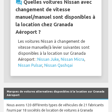
question_answer
Quelles voitures Nissan avec
changement de vitesse
manuel/manuel sont disponibles à
la location chez Granada
Aéroport ?
Les voitures Nissan à changement de
vitesse manuelle/à levier suivantes sont
disponibles à la location sur Granada
Aéroport :
Nissan Juke
,
Nissan Micra
,
Nissan Pulsar
,
Nissan Qashqai
Marques de voitures alternatives disponibles à la location sur Granada
Aéroport
Nous avons 120 différents types de véhicules de 21 fabricants
fourni par 18 sociétés de location de voitures à Granada