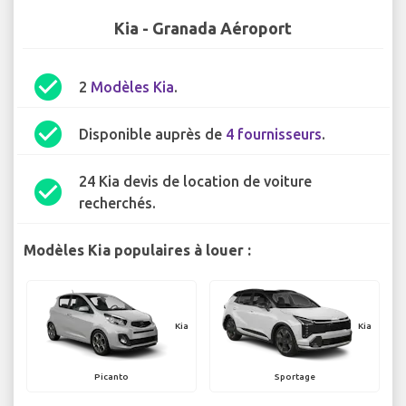
Kia - Granada Aéroport
check_circle
2
Modèles Kia
.
check_circle
Disponible auprès de
4 fournisseurs
.
24 Kia devis de location de voiture
check_circle
recherchés.
Modèles Kia populaires à louer :
Kia
Kia
Picanto
Sportage