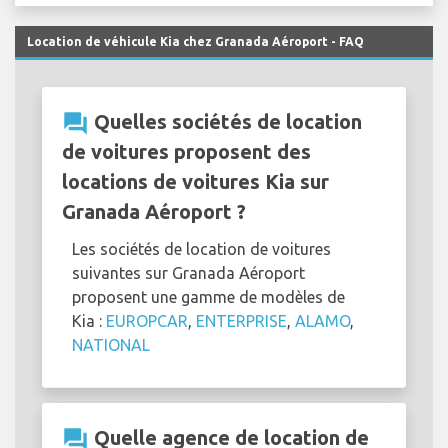
Location de véhicule Kia chez Granada Aéroport - FAQ
question_answer
Quelles sociétés de location
de voitures proposent des
locations de voitures Kia sur
Granada Aéroport ?
Les sociétés de location de voitures
suivantes sur Granada Aéroport
proposent une gamme de modèles de
Kia :
EUROPCAR
,
ENTERPRISE
,
ALAMO
,
NATIONAL
question_answer
Quelle agence de location de