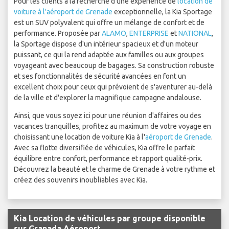
Pour les clients à la recherche d'une expérience de
location de
voiture à l'aéroport de Grenade
exceptionnelle, la Kia Sportage
est un SUV polyvalent qui offre un mélange de confort et de
performance. Proposée par
ALAMO
,
ENTERPRISE
et
NATIONAL
,
la Sportage dispose d'un intérieur spacieux et d'un moteur
puissant, ce qui la rend adaptée aux familles ou aux groupes
voyageant avec beaucoup de bagages. Sa construction robuste
et ses fonctionnalités de sécurité avancées en font un
excellent choix pour ceux qui prévoient de s'aventurer au-delà
de la ville et d'explorer la magnifique campagne andalouse.
Ainsi, que vous soyez ici pour une réunion d'affaires ou des
vacances tranquilles, profitez au maximum de votre voyage en
choisissant une location de voiture Kia à l'
aéroport de Grenade
.
Avec sa flotte diversifiée de véhicules, Kia offre le parfait
équilibre entre confort, performance et rapport qualité-prix.
Découvrez la beauté et le charme de Grenade à votre rythme et
créez des souvenirs inoubliables avec Kia.
Kia Location de véhicules par groupe disponible
sur Granada Aéroport