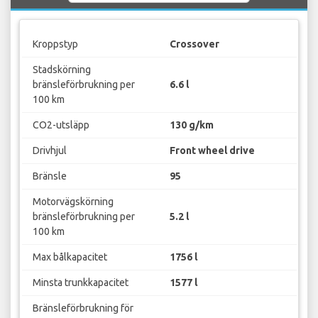
Kroppstyp
Crossover
Stadskörning
bränsleförbrukning per
6.6 l
100 km
CO2-utsläpp
130 g/km
Drivhjul
Front wheel drive
Bränsle
95
Motorvägskörning
bränsleförbrukning per
5.2 l
100 km
Max bålkapacitet
1756 l
Minsta trunkkapacitet
1577 l
Bränsleförbrukning för