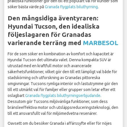
praktiska funktioner gör den till ett populärt val för kunder som
söker bästa värde på
Granada flygplats biluthyrning
.
Den mångsidiga äventyraren:
Hyundai Tucson, den idealiska
följeslagaren för Granadas
varierande terräng med
MARBESOL
För de som söker en kombination av komfort och kapacitet är
Hyundai Tucson det ultimata valet. Denna kompakta SUV är
utrustad med en kraftfull motor och avancerade
säkerhetsfunktioner, vilket gör den till ett lämpligt val både för
stadskörning och utforskning av Granadas pittoreska
omgivningar. Tucsons rymliga interiör och lastutrymme gör den
till ett utmärkt val för familjer eller grupper som letar efter ett
oslagbart
Granada flygplats biluthyrningserbjudande
.
Dessutom gör Tucsons miljövänliga funktioner, som dess
bränsleeffektiva motor och utsläppsreduceringsteknologi, den
till ett ansvarsfullt val för miljömedvetna resenärer.
Oavsett om du besöker Granada i affärssyfte eller för nöjes