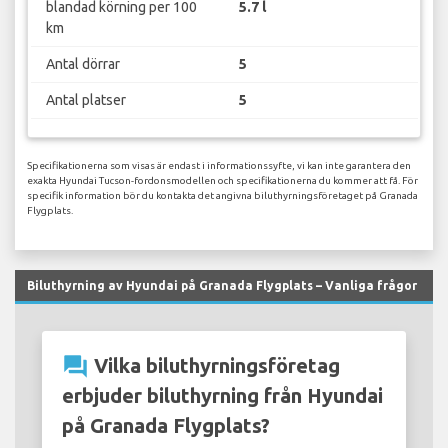
blandad körning per 100
5.7 l
km
Antal dörrar
5
Antal platser
5
Specifikationerna som visas är endast i informationssyfte, vi kan inte garantera den
exakta Hyundai Tucson-fordonsmodellen och specifikationerna du kommer att få. För
specifik information bör du kontakta det angivna biluthyrningsföretaget på Granada
Flygplats.
Biluthyrning av Hyundai på Granada Flygplats – Vanliga frågor
question_answer
Vilka biluthyrningsföretag
erbjuder biluthyrning från Hyundai
på Granada Flygplats?