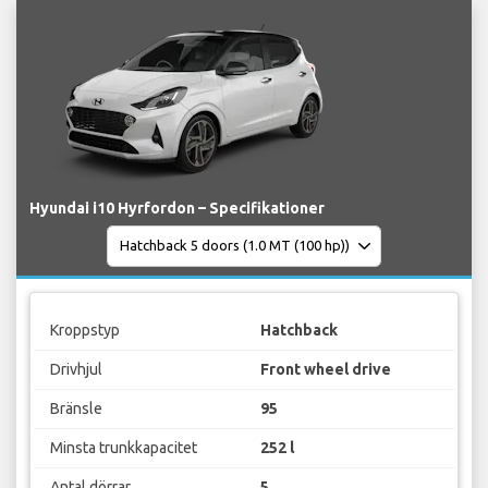
Hyundai i10 Hyrfordon – Specifikationer
Kroppstyp
Hatchback
Drivhjul
Front wheel drive
Bränsle
95
Minsta trunkkapacitet
252 l
Antal dörrar
5