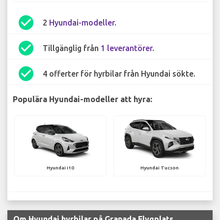
check_circle
2
Hyundai-modeller
.
check_circle
Tillgänglig från
1 leverantörer
.
check_circle
4 offerter för hyrbilar från Hyundai sökte.
Populära Hyundai-modeller att hyra:
Hyundai i10
Hyundai Tucson
Om Hyundai hyrbilar på Granada Flygplats