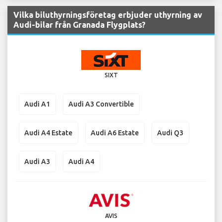
Vilka biluthyrningsföretag erbjuder uthyrning av
Audi-bilar från Granada Flygplats?
SIXT
Audi A1
Audi A3 Convertible
Audi A4 Estate
Audi A6 Estate
Audi Q3
Audi A3
Audi A4
AVIS