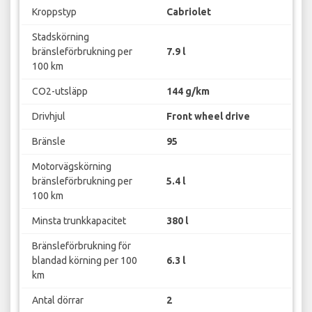
Kroppstyp
Cabriolet
Stadskörning
bränsleförbrukning per
7.9 l
100 km
CO2-utsläpp
144 g/km
Drivhjul
Front wheel drive
Bränsle
95
Motorvägskörning
bränsleförbrukning per
5.4 l
100 km
Minsta trunkkapacitet
380 l
Bränsleförbrukning för
blandad körning per 100
6.3 l
km
Antal dörrar
2