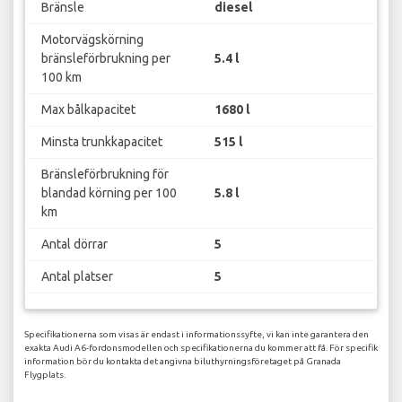
Bränsle
diesel
Motorvägskörning
bränsleförbrukning per
5.4 l
100 km
Max bålkapacitet
1680 l
Minsta trunkkapacitet
515 l
Bränsleförbrukning för
blandad körning per 100
5.8 l
km
Antal dörrar
5
Antal platser
5
Specifikationerna som visas är endast i informationssyfte, vi kan inte garantera den
exakta Audi A6-fordonsmodellen och specifikationerna du kommer att få. För specifik
information bör du kontakta det angivna biluthyrningsföretaget på Granada
Flygplats.