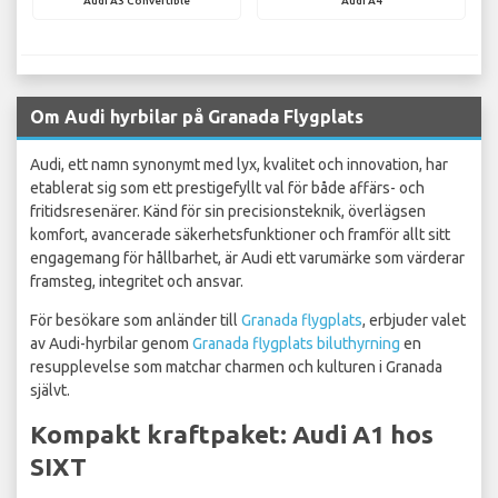
Audi A3 Convertible
Audi A4
Om Audi hyrbilar på Granada Flygplats
Audi, ett namn synonymt med lyx, kvalitet och innovation, har
etablerat sig som ett prestigefyllt val för både affärs- och
fritidsresenärer. Känd för sin precisionsteknik, överlägsen
komfort, avancerade säkerhetsfunktioner och framför allt sitt
engagemang för hållbarhet, är Audi ett varumärke som värderar
framsteg, integritet och ansvar.
För besökare som anländer till
Granada flygplats
, erbjuder valet
av Audi-hyrbilar genom
Granada flygplats biluthyrning
en
resupplevelse som matchar charmen och kulturen i Granada
självt.
Kompakt kraftpaket: Audi A1 hos
SIXT