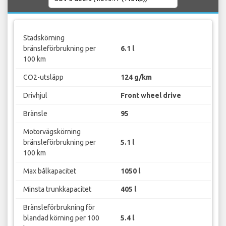
Stadskörning
bränsleförbrukning per
6.1 l
100 km
CO2-utsläpp
124 g/km
Drivhjul
Front wheel drive
Bränsle
95
Motorvägskörning
bränsleförbrukning per
5.1 l
100 km
Max bålkapacitet
1050 l
Minsta trunkkapacitet
405 l
Bränsleförbrukning för
blandad körning per 100
5.4 l