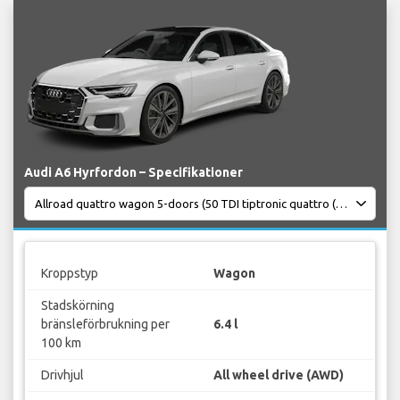
Audi A6 Hyrfordon – Specifikationer
Kroppstyp
Wagon
Stadskörning
bränsleförbrukning per
6.4 l
100 km
Drivhjul
All wheel drive (AWD)