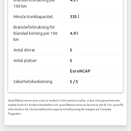
100 km
Minsta trunkkapacitet
335 l
Bränsleförbrukning för
blandad körning per 100
4.9 l
km
Antal dörrar
5
Antal platser
5
EuroNCAP
Säkerhetsbedömning
5 / 5
Specifikationerna som visas är endast i informationssyfte, vi kan inte garantera den
exakta Audi A1-fordonsmodellen och specifikationerna du kommer att få. För specifik
information bör du kontakta det angivna biluthyrningsföretaget på Granada
Flygplats.