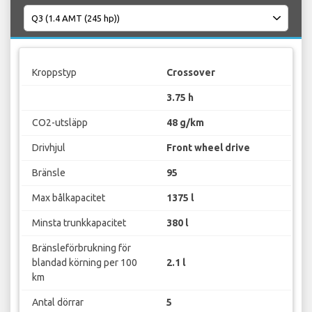
Kroppstyp
Crossover
3.75 h
CO2-utsläpp
48 g/km
Drivhjul
Front wheel drive
Bränsle
95
Max bålkapacitet
1375 l
Minsta trunkkapacitet
380 l
Bränsleförbrukning för
blandad körning per 100
2.1 l
km
Antal dörrar
5