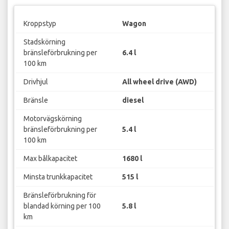
Kroppstyp
Wagon
Stadskörning
bränsleförbrukning per
6.4 l
100 km
Drivhjul
All wheel drive (AWD)
Bränsle
diesel
Motorvägskörning
bränsleförbrukning per
5.4 l
100 km
Max bålkapacitet
1680 l
Minsta trunkkapacitet
515 l
Bränsleförbrukning för
blandad körning per 100
5.8 l
km