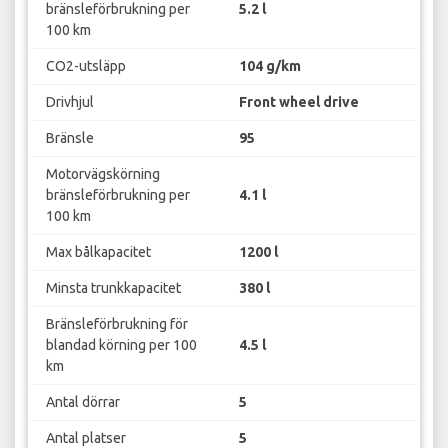
bränsleförbrukning per
5.2 l
100 km
CO2-utsläpp
104 g/km
Drivhjul
Front wheel drive
Bränsle
95
Motorvägskörning
bränsleförbrukning per
4.1 l
100 km
Max bålkapacitet
1200 l
Minsta trunkkapacitet
380 l
Bränsleförbrukning för
blandad körning per 100
4.5 l
km
Antal dörrar
5
Antal platser
5