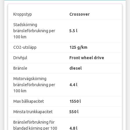
Kroppstyp
Crossover
Stadskörning
bränsleförbrukning per
5.5 l
100 km
CO2-utsläpp
125 g/km
Drivhjul
Front wheel drive
Bränsle
diesel
Motorvägskörning
bränsleförbrukning per
4.4 l
100 km
Max bålkapacitet
1550 l
Minsta trunkkapacitet
550 l
Bränsleförbrukning för
blandad körning per 100
4.8 l