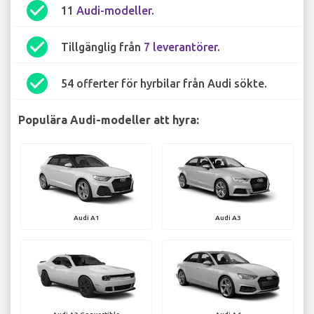
check_circle
11
Audi-modeller
.
check_circle
Tillgänglig från
7 leverantörer
.
check_circle
54 offerter för hyrbilar från Audi sökte.
Populära Audi-modeller att hyra:
Audi A1
Audi A3