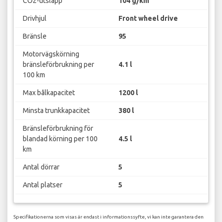
CO2-utsläpp
104 g/km
Drivhjul
Front wheel drive
Bränsle
95
Motorvägskörning
bränsleförbrukning per
4.1 l
100 km
Max bålkapacitet
1200 l
Minsta trunkkapacitet
380 l
Bränsleförbrukning för
blandad körning per 100
4.5 l
km
Antal dörrar
5
Antal platser
5
Specifikationerna som visas är endast i informationssyfte, vi kan inte garantera den