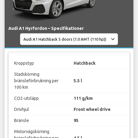
Audi A1 Hyrfordon – Specifikationer
Kroppstyp
Hatchback
Stadskörning
bränsleförbrukning per
5.5 l
100 km
CO2-utsläpp
111 g/km
Drivhjul
Front wheel drive
Bränsle
95
Motorvägskörning
bränsleförbrukning per
4.5 l