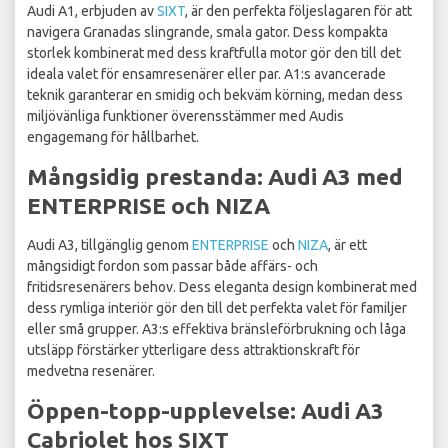
Audi A1, erbjuden av
SIXT
, är den perfekta följeslagaren för att
navigera Granadas slingrande, smala gator. Dess kompakta
storlek kombinerat med dess kraftfulla motor gör den till det
ideala valet för ensamresenärer eller par. A1:s avancerade
teknik garanterar en smidig och bekväm körning, medan dess
miljövänliga funktioner överensstämmer med Audis
engagemang för hållbarhet.
Mångsidig prestanda: Audi A3 med
ENTERPRISE och NIZA
Audi A3, tillgänglig genom
ENTERPRISE
och
NIZA
, är ett
mångsidigt fordon som passar både affärs- och
fritidsresenärers behov. Dess eleganta design kombinerat med
dess rymliga interiör gör den till det perfekta valet för familjer
eller små grupper. A3:s effektiva bränsleförbrukning och låga
utsläpp förstärker ytterligare dess attraktionskraft för
medvetna resenärer.
Öppen-topp-upplevelse: Audi A3
Cabriolet hos SIXT