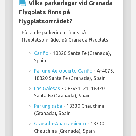
question_answer
Vilka parkeringar vid Granada
Flygplats finns på
flygplatsområdet?
Följande parkeringar finns på
flygplatsområdet på Granada Flygplats:
Cariño
- 18320 Santa Fe (Granada),
Spain
Parking Aeropuerto Cariño
- A-4075,
18320 Santa Fe (Granada), Spain
Las Galesas
- GR-V-1121, 18320
Santa Fe (Granada), Spain
Parking saba
- 18330 Chauchina
(Granada), Spain
Granada-Aparcamiento
- 18330
Chauchina (Granada), Spain