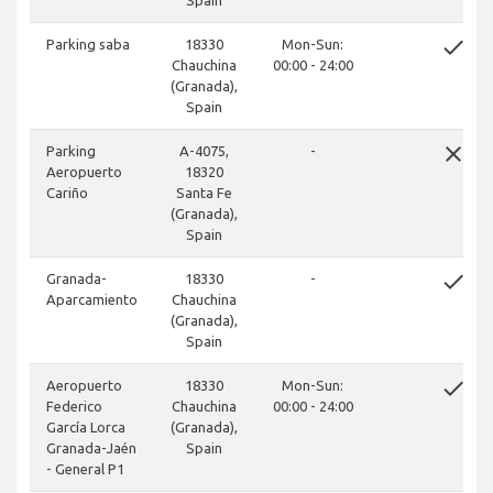
Spain
done
Parking saba
18330
Mon-Sun:
Chauchina
00:00 - 24:00
(Granada),
Spain
close
Parking
A-4075,
-
Aeropuerto
18320
Cariño
Santa Fe
(Granada),
Spain
done
Granada-
18330
-
Aparcamiento
Chauchina
(Granada),
Spain
done
Aeropuerto
18330
Mon-Sun:
Federico
Chauchina
00:00 - 24:00
García Lorca
(Granada),
Granada-Jaén
Spain
- General P1