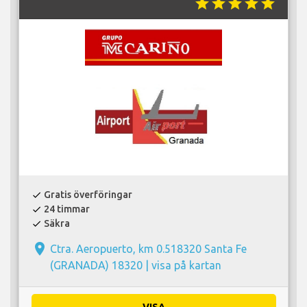
star
star
star
star
star
Gratis överföringar
check
24 timmar
check
Säkra
check
place
Ctra. Aeropuerto, km 0.518320 Santa Fe
(GRANADA) 18320 |
visa på kartan