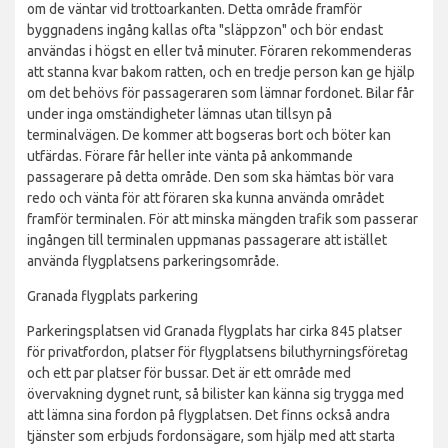
om de väntar vid trottoarkanten. Detta område framför
byggnadens ingång kallas ofta "släppzon" och bör endast
användas i högst en eller två minuter. Föraren rekommenderas
att stanna kvar bakom ratten, och en tredje person kan ge hjälp
om det behövs för passageraren som lämnar fordonet. Bilar får
under inga omständigheter lämnas utan tillsyn på
terminalvägen. De kommer att bogseras bort och böter kan
utfärdas. Förare får heller inte vänta på ankommande
passagerare på detta område. Den som ska hämtas bör vara
redo och vänta för att föraren ska kunna använda området
framför terminalen. För att minska mängden trafik som passerar
ingången till terminalen uppmanas passagerare att istället
använda flygplatsens parkeringsområde.
Granada flygplats parkering
Parkeringsplatsen vid Granada flygplats har cirka 845 platser
för privatfordon, platser för flygplatsens biluthyrningsföretag
och ett par platser för bussar. Det är ett område med
övervakning dygnet runt, så bilister kan känna sig trygga med
att lämna sina fordon på flygplatsen. Det finns också andra
tjänster som erbjuds fordonsägare, som hjälp med att starta