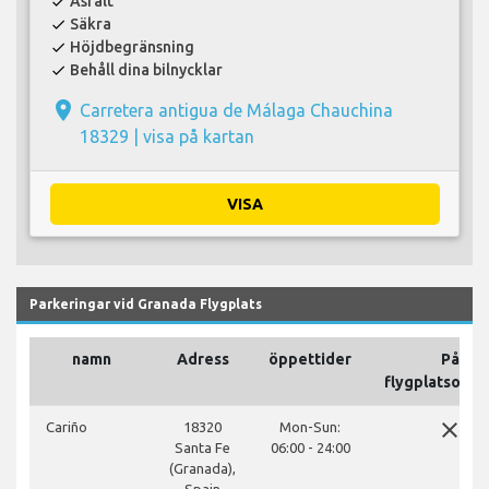
Asfalt
check
Säkra
check
Höjdbegränsning
check
Behåll dina bilnycklar
check
place
Carretera antigua de Málaga Chauchina
18329 |
visa på kartan
VISA
Parkeringar vid Granada Flygplats
namn
Adress
öppettider
På
flygplatsomr
close
Cariño
18320
Mon-Sun:
Santa Fe
06:00 - 24:00
(Granada),