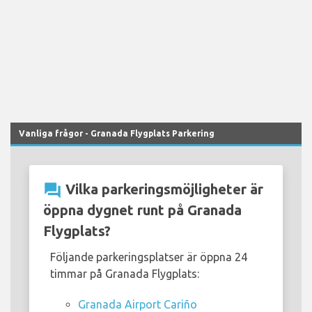
Vanliga frågor - Granada Flygplats Parkering
question_answer
Vilka parkeringsmöjligheter är
öppna dygnet runt på Granada
Flygplats?
Följande parkeringsplatser är öppna 24
timmar på Granada Flygplats:
Granada Airport Cariño