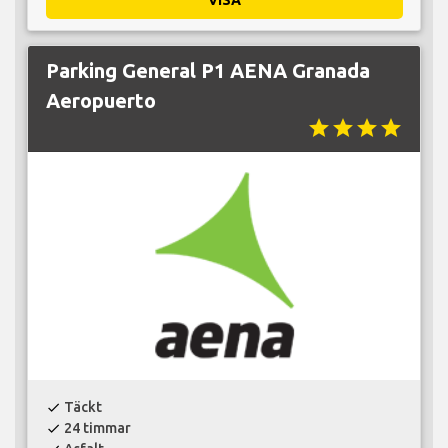
VISA
Parking General P1 AENA Granada
Aeropuerto
star
star
star
star
Täckt
check
24 timmar
check