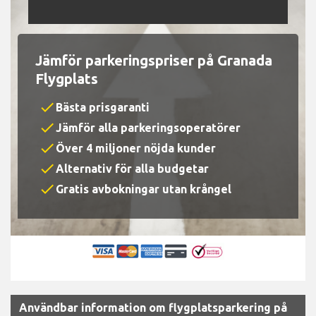
Jämför parkeringspriser på Granada
Flygplats
check
Bästa prisgaranti
check
Jämför alla parkeringsoperatörer
check
Över 4 miljoner nöjda kunder
check
Alternativ för alla budgetar
check
Gratis avbokningar utan krångel
Användbar information om flygplatsparkering på