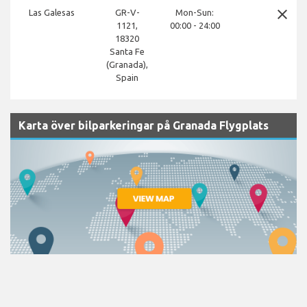
close
Las Galesas
GR-V-
Mon-Sun:
1121,
00:00 - 24:00
18320
Santa Fe
(Granada),
Spain
Karta över bilparkeringar på Granada Flygplats