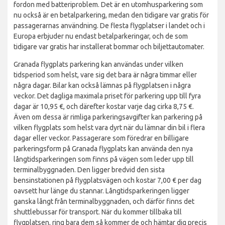
fordon med batteriproblem. Det är en utomhusparkering som
nu också är en betalparkering, medan den tidigare var gratis för
passagerarnas användning. De flesta flygplatser i landet och i
Europa erbjuder nu endast betalparkeringar, och de som
tidigare var gratis har installerat bommar och biljettautomater.
Granada flygplats parkering kan användas under vilken
tidsperiod som helst, vare sig det bara är några timmar eller
några dagar. Bilar kan också lämnas på flygplatsen i några
veckor. Det dagliga maximala priset för parkering upp till fyra
dagar är 10,95 €, och därefter kostar varje dag cirka 8,75 €.
Även om dessa är rimliga parkeringsavgifter kan parkering på
vilken flygplats som helst vara dyrt när du lämnar din bil i flera
dagar eller veckor. Passagerare som föredrar en billigare
parkeringsform på Granada flygplats kan använda den nya
långtidsparkeringen som finns på vägen som leder upp till
terminalbyggnaden. Den ligger bredvid den sista
bensinstationen på flygplatsvägen och kostar 7,00 € per dag
oavsett hur länge du stannar. Långtidsparkeringen ligger
ganska långt från terminalbyggnaden, och därför finns det
shuttlebussar för transport. När du kommer tillbaka till
flygplatsen, ring bara dem så kommer de och hämtar dig precis