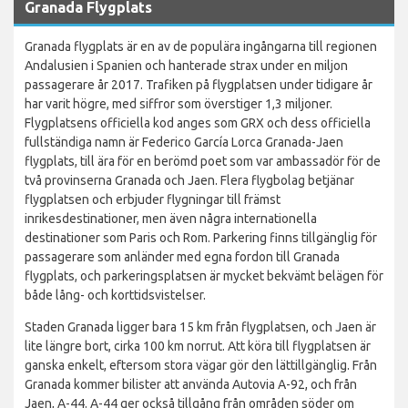
Granada Flygplats
Granada flygplats är en av de populära ingångarna till regionen
Andalusien i Spanien och hanterade strax under en miljon
passagerare år 2017. Trafiken på flygplatsen under tidigare år
har varit högre, med siffror som överstiger 1,3 miljoner.
Flygplatsens officiella kod anges som GRX och dess officiella
fullständiga namn är Federico García Lorca Granada-Jaen
flygplats, till ära för en berömd poet som var ambassadör för de
två provinserna Granada och Jaen. Flera flygbolag betjänar
flygplatsen och erbjuder flygningar till främst
inrikesdestinationer, men även några internationella
destinationer som Paris och Rom. Parkering finns tillgänglig för
passagerare som anländer med egna fordon till Granada
flygplats, och parkeringsplatsen är mycket bekvämt belägen för
både lång- och korttidsvistelser.
Staden Granada ligger bara 15 km från flygplatsen, och Jaen är
lite längre bort, cirka 100 km norrut. Att köra till flygplatsen är
ganska enkelt, eftersom stora vägar gör den lättillgänglig. Från
Granada kommer bilister att använda Autovia A-92, och från
Jaen, A-44. A-44 ger också tillgång från områden söder om