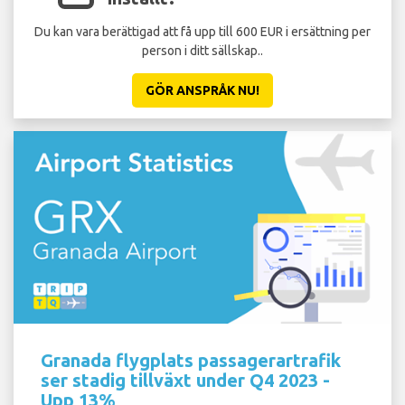
Du kan vara berättigad att få upp till 600 EUR i ersättning per
person i ditt sällskap..
GÖR ANSPRÅK NU!
Granada flygplats passagerartrafik
ser stadig tillväxt under Q4 2023 -
Upp 13%