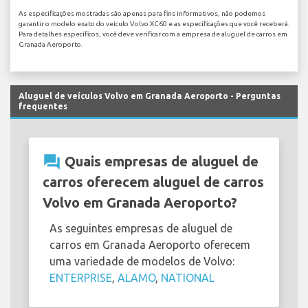
As especificações mostradas são apenas para fins informativos, não podemos
garantir o modelo exato do veículo Volvo XC60 e as especificações que você receberá.
Para detalhes específicos, você deve verificar com a empresa de aluguel de carros em
Granada Aeroporto.
Aluguel de veículos Volvo em Granada Aeroporto - Perguntas
frequentes
question_answer
Quais empresas de aluguel de
carros oferecem aluguel de carros
Volvo em Granada Aeroporto?
As seguintes empresas de aluguel de
carros em Granada Aeroporto oferecem
uma variedade de modelos de Volvo:
ENTERPRISE
,
ALAMO
,
NATIONAL