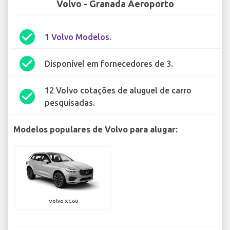
Volvo - Granada Aeroporto
check_circle
1
Volvo Modelos
.
check_circle
Disponível em fornecedores de
3
.
12 Volvo cotações de aluguel de carro
check_circle
pesquisadas.
Modelos populares de Volvo para alugar:
Volvo XC60