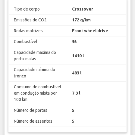
Tipo de corpo
Crossover
Emissões de CO2
172 g/km
Rodas motrizes
Front wheel drive
Combustível
95
Capacidade máxima do
1410 l
porta-malas
Capacidade mínima do
483 l
tronco
Consumo de combustível
em condução mista por
7.3 l
100 km
Número de portas
5
Número de assentos
5