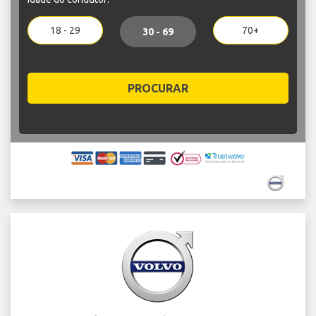
18 - 29
70+
30 - 69
PROCURAR