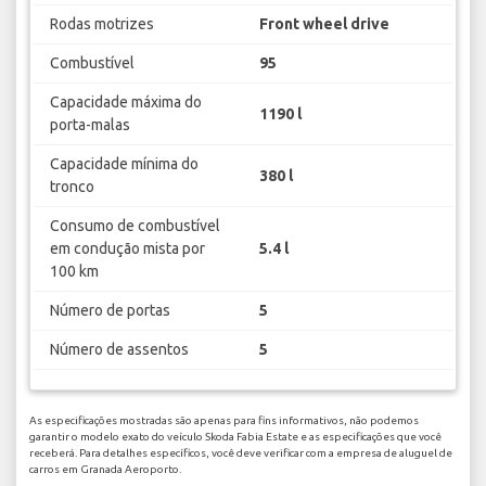
Rodas motrizes
Front wheel drive
Combustível
95
Capacidade máxima do
1190 l
porta-malas
Capacidade mínima do
380 l
tronco
Consumo de combustível
em condução mista por
5.4 l
100 km
Número de portas
5
Número de assentos
5
As especificações mostradas são apenas para fins informativos, não podemos
garantir o modelo exato do veículo Skoda Fabia Estate e as especificações que você
receberá. Para detalhes específicos, você deve verificar com a empresa de aluguel de
carros em Granada Aeroporto.