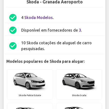
Skoda - Granada Aeroporto
check_circle
4
Skoda Modelos
.
check_circle
Disponível em fornecedores de
3
.
10 Skoda cotações de aluguel de carro
check_circle
pesquisadas.
Modelos populares de Skoda para alugar:
Skoda Fabia Estate
Skoda Scala