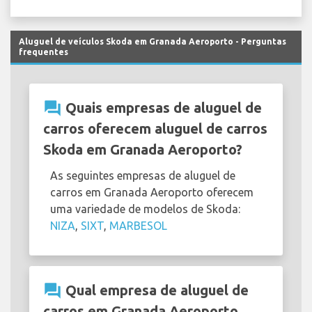
Aluguel de veículos Skoda em Granada Aeroporto - Perguntas
frequentes
question_answer
Quais empresas de aluguel de
carros oferecem aluguel de carros
Skoda em Granada Aeroporto?
As seguintes empresas de aluguel de
carros em Granada Aeroporto oferecem
uma variedade de modelos de Skoda:
NIZA
,
SIXT
,
MARBESOL
question_answer
Qual empresa de aluguel de
carros em Granada Aeroporto