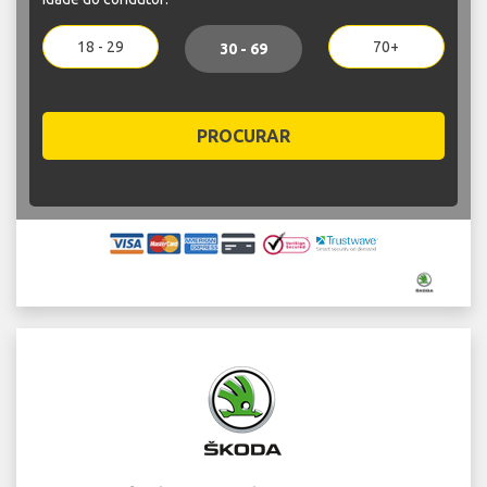
18 - 29
70+
30 - 69
PROCURAR