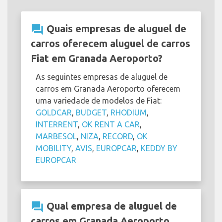
question_answer
Quais empresas de aluguel de
carros oferecem aluguel de carros
Fiat em Granada Aeroporto?
As seguintes empresas de aluguel de
carros em Granada Aeroporto oferecem
uma variedade de modelos de Fiat:
GOLDCAR
,
BUDGET
,
RHODIUM
,
INTERRENT
,
OK RENT A CAR
,
MARBESOL
,
NIZA
,
RECORD
,
OK
MOBILITY
,
AVIS
,
EUROPCAR
,
KEDDY BY
EUROPCAR
question_answer
Qual empresa de aluguel de
carros em Granada Aeroporto