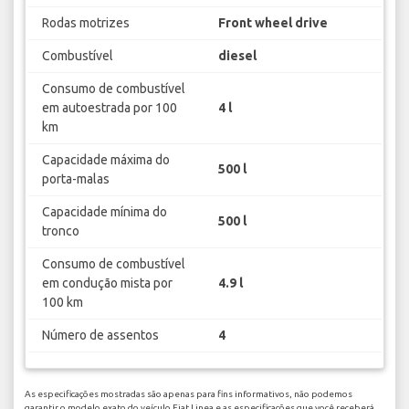
Rodas motrizes
Front wheel drive
Combustível
diesel
Consumo de combustível
em autoestrada por 100
4 l
km
Capacidade máxima do
500 l
porta-malas
Capacidade mínima do
500 l
tronco
Consumo de combustível
em condução mista por
4.9 l
100 km
Número de assentos
4
As especificações mostradas são apenas para fins informativos, não podemos
garantir o modelo exato do veículo Fiat Linea e as especificações que você receberá.