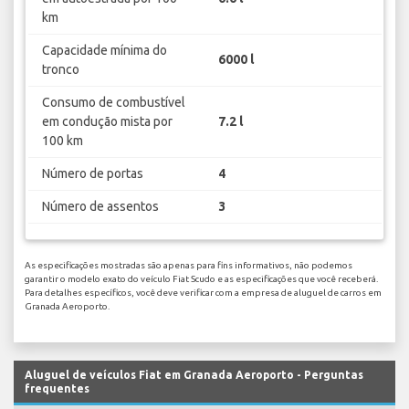
km
Capacidade mínima do
6000 l
tronco
Consumo de combustível
em condução mista por
7.2 l
100 km
Número de portas
4
Número de assentos
3
As especificações mostradas são apenas para fins informativos, não podemos
garantir o modelo exato do veículo Fiat Scudo e as especificações que você receberá.
Para detalhes específicos, você deve verificar com a empresa de aluguel de carros em
Granada Aeroporto.
Aluguel de veículos Fiat em Granada Aeroporto - Perguntas
frequentes