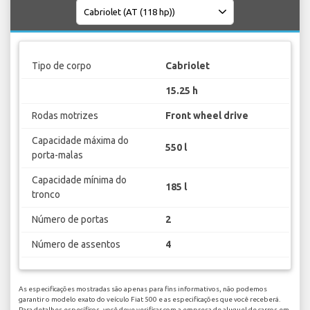
Tipo de corpo
Cabriolet
15.25 h
Rodas motrizes
Front wheel drive
Capacidade máxima do
550 l
porta-malas
Capacidade mínima do
185 l
tronco
Número de portas
2
Número de assentos
4
As especificações mostradas são apenas para fins informativos, não podemos
garantir o modelo exato do veículo Fiat 500 e as especificações que você receberá.
Para detalhes específicos, você deve verificar com a empresa de aluguel de carros em