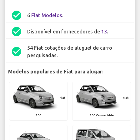
check_circle
6
Fiat Modelos
.
check_circle
Disponível em fornecedores de
13
.
54 Fiat cotações de aluguel de carro
check_circle
pesquisadas.
Modelos populares de Fiat para alugar:
Fiat
Fiat
500
500 Convertible