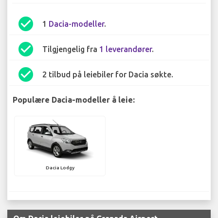
check_circle
1
Dacia-modeller
.
check_circle
Tilgjengelig fra
1 leverandører
.
check_circle
2 tilbud på leiebiler for Dacia søkte.
Populære Dacia-modeller å leie:
Dacia Lodgy