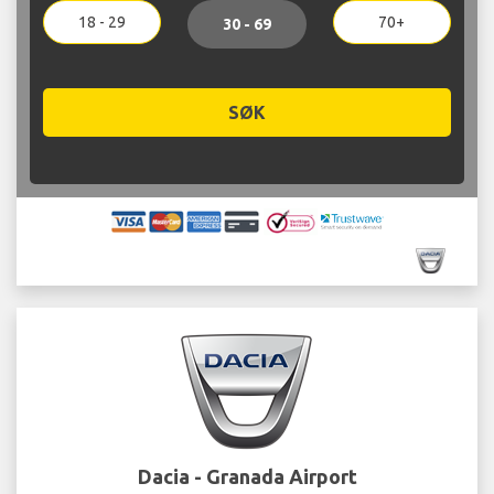
18 - 29
70+
30 - 69
SØK
Dacia - Granada Airport