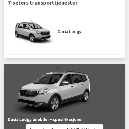
7-seters transporttjenester
Dacia Lodgy
Dacia Lodgy leiebiler – spesifikasjoner