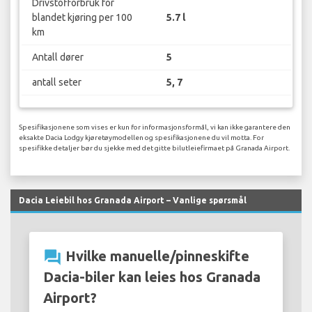
Drivstofforbruk for
blandet kjøring per 100
5.7 l
km
Antall dører
5
antall seter
5, 7
Spesifikasjonene som vises er kun for informasjonsformål, vi kan ikke garantere den
eksakte Dacia Lodgy kjøretøymodellen og spesifikasjonene du vil motta. For
spesifikke detaljer bør du sjekke med det gitte bilutleiefirmaet på Granada Airport.
Dacia Leiebil hos Granada Airport – Vanlige spørsmål
question_answer
Hvilke manuelle/pinneskifte
Dacia-biler kan leies hos Granada
Airport?