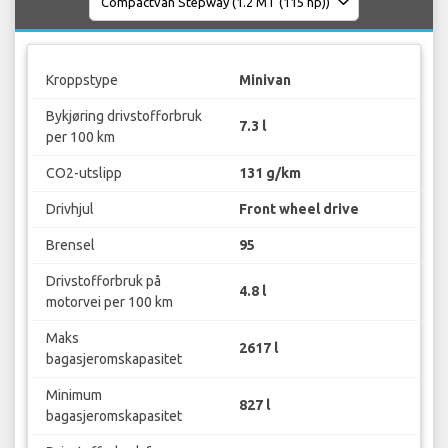
Kroppstype
Minivan
Bykjøring drivstofforbruk
7.3 l
per 100 km
CO2-utslipp
131 g/km
Drivhjul
Front wheel drive
Brensel
95
Drivstofforbruk på
4.8 l
motorvei per 100 km
Maks
2617 l
bagasjeromskapasitet
Minimum
827 l
bagasjeromskapasitet