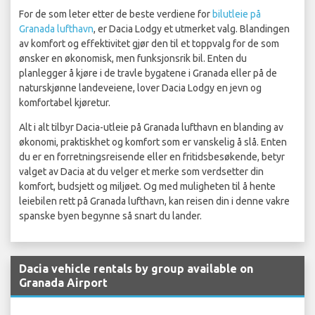
For de som leter etter de beste verdiene for
bilutleie på
Granada lufthavn
, er Dacia Lodgy et utmerket valg. Blandingen
av komfort og effektivitet gjør den til et toppvalg for de som
ønsker en økonomisk, men funksjonsrik bil. Enten du
planlegger å kjøre i de travle bygatene i Granada eller på de
naturskjønne landeveiene, lover Dacia Lodgy en jevn og
komfortabel kjøretur.
Alt i alt tilbyr Dacia-utleie på Granada lufthavn en blanding av
økonomi, praktiskhet og komfort som er vanskelig å slå. Enten
du er en forretningsreisende eller en fritidsbesøkende, betyr
valget av Dacia at du velger et merke som verdsetter din
komfort, budsjett og miljøet. Og med muligheten til å hente
leiebilen rett på Granada lufthavn, kan reisen din i denne vakre
spanske byen begynne så snart du lander.
Dacia vehicle rentals by group available on
Granada Airport