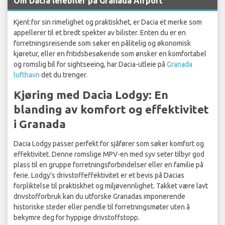
Om Dacia leiebiler på Granada Airport
Kjent for sin rimelighet og praktiskhet, er Dacia et merke som
appellerer til et bredt spekter av bilister. Enten du er en
forretningsreisende som søker en pålitelig og økonomisk
kjøretur, eller en fritidsbesøkende som ønsker en komfortabel
og romslig bil for sightseeing, har Dacia-utleie på
Granada
lufthavn
det du trenger.
Kjøring med Dacia Lodgy: En
blanding av komfort og effektivitet
i Granada
Dacia Lodgy passer perfekt for sjåfører som søker komfort og
effektivitet. Denne romslige MPV-en med syv seter tilbyr god
plass til en gruppe forretningsforbindelser eller en familie på
ferie. Lodgy's drivstoffeffektivitet er et bevis på Dacias
forpliktelse til praktiskhet og miljøvennlighet. Takket være lavt
drivstofforbruk kan du utforske Granadas imponerende
historiske steder eller pendle til forretningsmøter uten å
bekymre deg for hyppige drivstoffstopp.