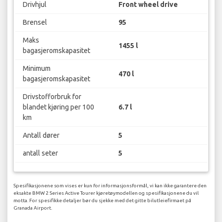
Drivhjul
Front wheel drive
Brensel
95
Maks
1455 l
bagasjeromskapasitet
Minimum
470 l
bagasjeromskapasitet
Drivstofforbruk for
blandet kjøring per 100
6.7 l
km
Antall dører
5
antall seter
5
Spesifikasjonene som vises er kun for informasjonsformål, vi kan ikke garantere den
eksakte BMW 2 Series Active Tourer kjøretøymodellen og spesifikasjonene du vil
motta. For spesifikke detaljer bør du sjekke med det gitte bilutleiefirmaet på
Granada Airport.