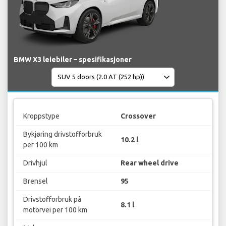
BMW X3 leiebiler – spesifikasjoner
Kroppstype
Crossover
Bykjøring drivstofforbruk
10.2 l
per 100 km
Drivhjul
Rear wheel drive
Brensel
95
Drivstofforbruk på
8.1 l
motorvei per 100 km