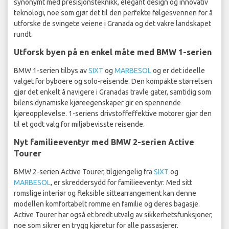
synonymt med presisjonsteknikk, elegant design og innovativ
teknologi, noe som gjør det til den perfekte følgesvennen for å
utforske de svingete veiene i Granada og det vakre landskapet
rundt.
Utforsk byen på en enkel måte med BMW 1-serien
BMW 1-serien tilbys av
SIXT
og
MARBESOL
og er det ideelle
valget for byboere og solo-reisende. Den kompakte størrelsen
gjør det enkelt å navigere i Granadas travle gater, samtidig som
bilens dynamiske kjøreegenskaper gir en spennende
kjøreopplevelse. 1-seriens drivstoffeffektive motorer gjør den
til et godt valg for miljøbevisste reisende.
Nyt familieeventyr med BMW 2-serien Active
Tourer
BMW 2-serien Active Tourer, tilgjengelig fra
SIXT
og
MARBESOL
, er skreddersydd for familieeventyr. Med sitt
romslige interiør og fleksible sittearrangement kan denne
modellen komfortabelt romme en familie og deres bagasje.
Active Tourer har også et bredt utvalg av sikkerhetsfunksjoner,
noe som sikrer en trygg kjøretur for alle passasjerer.