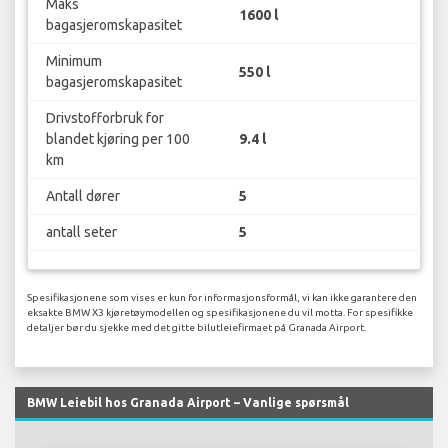
Maks
1600 l
bagasjeromskapasitet
Minimum
550 l
bagasjeromskapasitet
Drivstofforbruk for
blandet kjøring per 100
9.4 l
km
Antall dører
5
antall seter
5
Spesifikasjonene som vises er kun for informasjonsformål, vi kan ikke garantere den
eksakte BMW X3 kjøretøymodellen og spesifikasjonene du vil motta. For spesifikke
detaljer bør du sjekke med det gitte bilutleiefirmaet på Granada Airport.
BMW Leiebil hos Granada Airport – Vanlige spørsmål