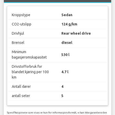
Kroppstype
Sedan
CO2-utslipp
124 g/km
Drivhjul
Rear wheel drive
Brensel
diesel
Minimum
530 l
bagasjeromskapasitet
Drivstofforbruk for
blandet kjøring per 100
4.7 l
km
Antall dører
4
antall seter
5
Spesifikasjonene som vises er kun for informasjonsformål, vi kan ikke garantere den