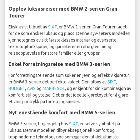
Opplev luksusreiser med BMW 2-serien Gran
Tourer
Eksklusivt tilbudt av
SIXT
, er BMW 2-serien Gran Tourer laget
for de som ønsker luksus og plass. Denne syv-seters modellen
kjennetegnes av sitt førsteklasses interiør og avanserte
teknologifunksjoner, og garanterer en uforglemmelig
reiseopplevelse for store familier eller grupper.
Enkel forretningsreise med BMW 3-serien
For forretningsreisende som søker en jevn og effektiv kjøretur,
er BMW 3-serien det perfekte valget. Den tilbys av
SIXT
,
BUDGET
,
AVIS
og
MARBESOL
, og er kjent for sin kombinasjon av
komfort, stil og ytelse. Det er det ideelle kjøretøyet for å gjøre
et varig inntrykk på forretningsmøter.
Nyt enestående komfort med BMW 5-serien
BMW 5-serien, tilgjengelig hos
SIXT
, er selve symbolet på
luksus. Denne modellen tilbyr eksepsjonell komfort og
toppmoderne teknologi, noe som gjør den til det ultimate