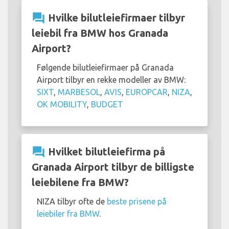
question_answer
Hvilke bilutleiefirmaer tilbyr
leiebil fra BMW hos Granada
Airport?
Følgende bilutleiefirmaer på Granada
Airport tilbyr en rekke modeller av BMW:
SIXT
,
MARBESOL
,
AVIS
,
EUROPCAR
,
NIZA
,
OK MOBILITY
,
BUDGET
question_answer
Hvilket bilutleiefirma på
Granada Airport tilbyr de billigste
leiebilene fra BMW?
NIZA tilbyr ofte de
beste prisene på
leiebiler fra BMW
.