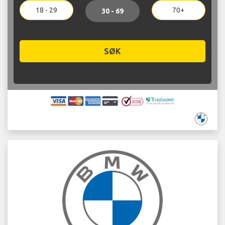
18 - 29
70+
30 - 69
SØK