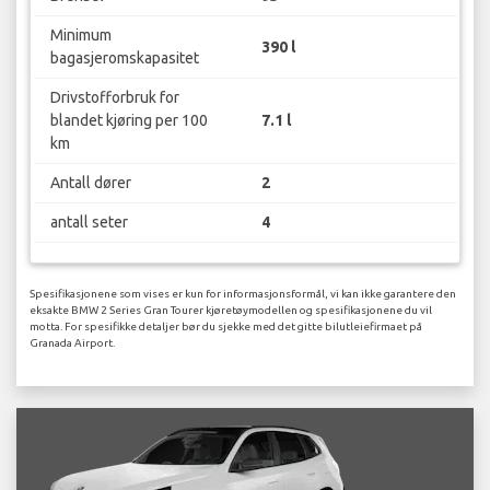
Minimum
390 l
bagasjeromskapasitet
Drivstofforbruk for
blandet kjøring per 100
7.1 l
km
Antall dører
2
antall seter
4
Spesifikasjonene som vises er kun for informasjonsformål, vi kan ikke garantere den
eksakte BMW 2 Series Gran Tourer kjøretøymodellen og spesifikasjonene du vil
motta. For spesifikke detaljer bør du sjekke med det gitte bilutleiefirmaet på
Granada Airport.