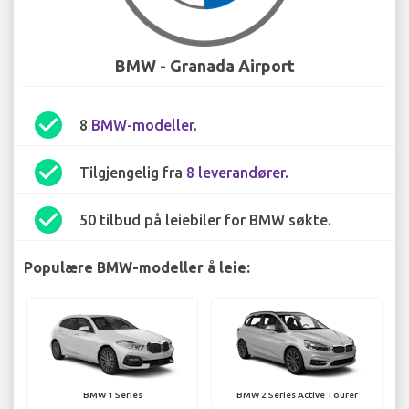
BMW - Granada Airport
check_circle
8
BMW-modeller
.
check_circle
Tilgjengelig fra
8 leverandører
.
check_circle
50 tilbud på leiebiler for BMW søkte.
Populære BMW-modeller å leie:
BMW 1 Series
BMW 2 Series Active Tourer