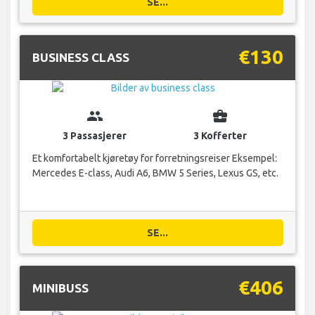
SE...
€130
BUSINESS CLASS
group
business_center
3 Passasjerer
3 Kofferter
Et komfortabelt kjøretøy for forretningsreiser Eksempel:
Mercedes E-class, Audi A6, BMW 5 Series, Lexus GS, etc.
SE...
€406
MINIBUSS