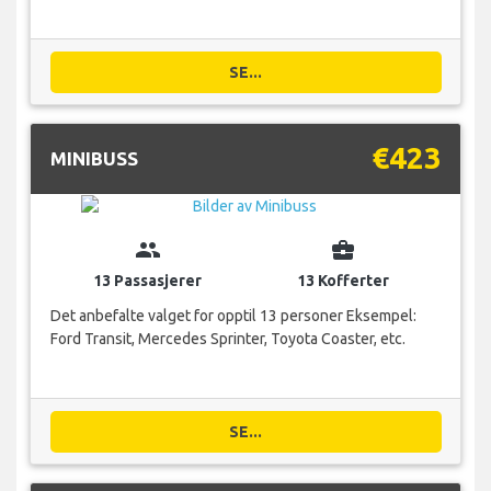
SE...
€423
MINIBUSS
group
business_center
13 Passasjerer
13 Kofferter
Det anbefalte valget for opptil 13 personer Eksempel:
Ford Transit, Mercedes Sprinter, Toyota Coaster, etc.
SE...