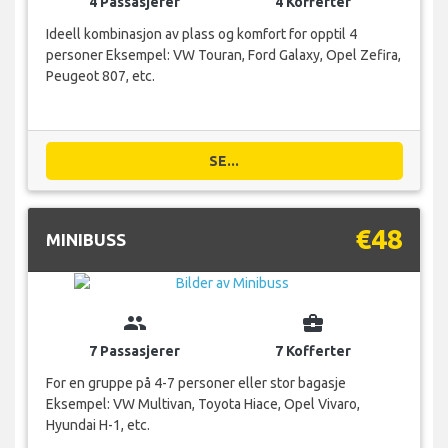
4 Passasjerer
4 Kofferter
Ideell kombinasjon av plass og komfort for opptil 4
personer Eksempel: VW Touran, Ford Galaxy, Opel Zefira,
Peugeot 807, etc.
SE...
€48
MINIBUSS
group
business_center
7 Passasjerer
7 Kofferter
For en gruppe på 4-7 personer eller stor bagasje
Eksempel: VW Multivan, Toyota Hiace, Opel Vivaro,
Hyundai H-1, etc.