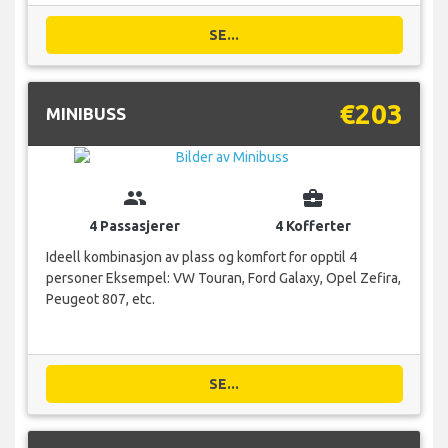
SE...
€203
MINIBUSS
group
business_center
4 Passasjerer
4 Kofferter
Ideell kombinasjon av plass og komfort for opptil 4
personer Eksempel: VW Touran, Ford Galaxy, Opel Zefira,
Peugeot 807, etc.
SE...