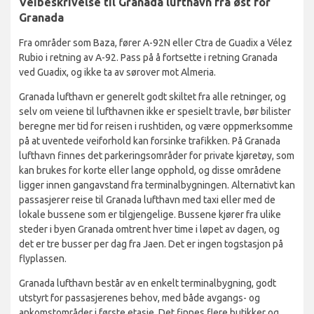
Veibeskrivelse til Granada lufthavn fra øst for
Granada
Fra områder som Baza, fører A-92N eller Ctra de Guadix a Vélez
Rubio i retning av A-92. Pass på å fortsette i retning Granada
ved Guadix, og ikke ta av sørover mot Almeria.
Granada lufthavn er generelt godt skiltet fra alle retninger, og
selv om veiene til lufthavnen ikke er spesielt travle, bør bilister
beregne mer tid for reisen i rushtiden, og være oppmerksomme
på at uventede veiforhold kan forsinke trafikken. På Granada
lufthavn finnes det parkeringsområder for private kjøretøy, som
kan brukes for korte eller lange opphold, og disse områdene
ligger innen gangavstand fra terminalbygningen. Alternativt kan
passasjerer reise til Granada lufthavn med taxi eller med de
lokale bussene som er tilgjengelige. Bussene kjører fra ulike
steder i byen Granada omtrent hver time i løpet av dagen, og
det er tre busser per dag fra Jaen. Det er ingen togstasjon på
flyplassen.
Granada lufthavn består av en enkelt terminalbygning, godt
utstyrt for passasjerenes behov, med både avgangs- og
ankomstområder i første etasje. Det finnes flere butikker og