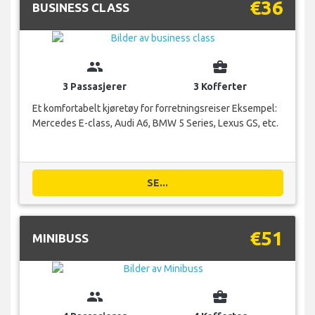
€36
BUSINESS CLASS
group
business_center
3 Passasjerer
3 Kofferter
Et komfortabelt kjøretøy for forretningsreiser Eksempel:
Mercedes E-class, Audi A6, BMW 5 Series, Lexus GS, etc.
SE...
€51
MINIBUSS
group
business_center