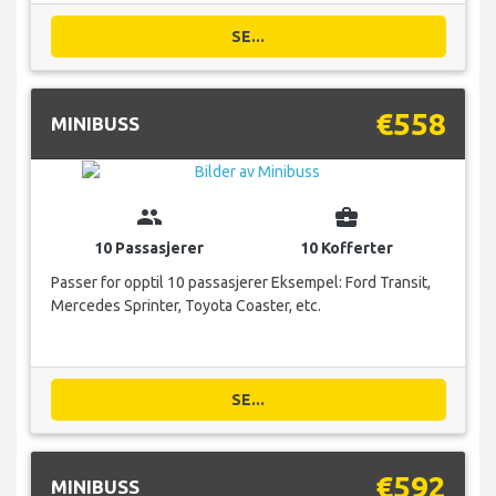
SE...
€558
MINIBUSS
group
business_center
10 Passasjerer
10 Kofferter
Passer for opptil 10 passasjerer Eksempel: Ford Transit,
Mercedes Sprinter, Toyota Coaster, etc.
SE...
€592
MINIBUSS