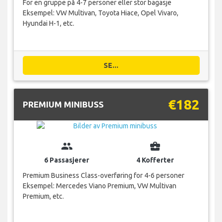
For en gruppe på 4-7 personer eller stor bagasje
Eksempel: VW Multivan, Toyota Hiace, Opel Vivaro,
Hyundai H-1, etc.
SE...
€182
PREMIUM MINIBUSS
group
business_center
6 Passasjerer
4 Kofferter
Premium Business Class-overføring for 4-6 personer
Eksempel: Mercedes Viano Premium, VW Multivan
Premium, etc.