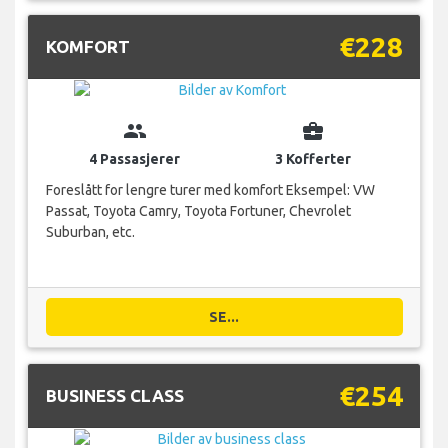
€228
KOMFORT
group
business_center
4 Passasjerer
3 Kofferter
Foreslått for lengre turer med komfort Eksempel: VW
Passat, Toyota Camry, Toyota Fortuner, Chevrolet
Suburban, etc.
SE...
€254
BUSINESS CLASS