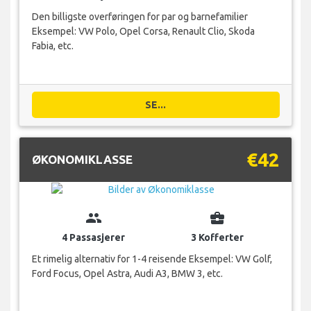
Den billigste overføringen for par og barnefamilier
Eksempel: VW Polo, Opel Corsa, Renault Clio, Skoda
Fabia, etc.
SE...
€42
ØKONOMIKLASSE
group
business_center
4 Passasjerer
3 Kofferter
Et rimelig alternativ for 1-4 reisende Eksempel: VW Golf,
Ford Focus, Opel Astra, Audi A3, BMW 3, etc.