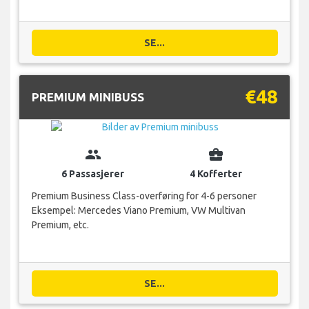
SE...
€48
PREMIUM MINIBUSS
group
business_center
6 Passasjerer
4 Kofferter
Premium Business Class-overføring for 4-6 personer
Eksempel: Mercedes Viano Premium, VW Multivan
Premium, etc.
SE...