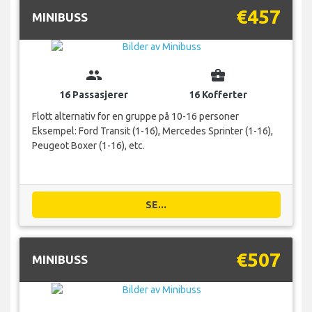
€457
MINIBUSS
group
business_center
16 Passasjerer
16 Kofferter
Flott alternativ for en gruppe på 10-16 personer
Eksempel: Ford Transit (1-16), Mercedes Sprinter (1-16),
Peugeot Boxer (1-16), etc.
SE...
€507
MINIBUSS