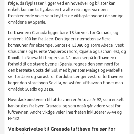
følge, da flyplassen ligger ved en hovedvei, og bilister kan
enkelt komme til flyplassen fra alle retninger via noen
fremtredende veier som knytter de viktigste byene i de sørlige
områdene av Spania.
Lufthavnen i Granada ligger bare 15 km vest for Granada, og
omtrent 100 km fra Jaen. Den ligger i nærheten av flere
kommuner, for eksempel Santa Fe, El Jau og Torre Abeca i vest,
Chauchina og Fuente Vaqueros i nord, Cijuela og Láchar i øst, og
Romilla la Nueva litt lenger sør. Når man ser på lufthavnen i
forhold til de større byene i Spania, regnes den som nord for
den berømte Costa del Sol, med byer som Malaga og Marbella,
sør for Jaen og sørøst for Cordoba. Lenger vest for lufthavnen
ligger den store byen Sevilla, og øst for lufthavnen finner man
området Guadix og Baza.
Hovedadkomstveien til lufthavnen er Autovia A-92, som enkelt
kan brukes fra byen Granada, og som også går videre vest for
lufthavnen. Andre viktige veier i nærheten inkluderer A-44 og
N-432.
Veibeskrivelse til Granada lufthavn fra sør for