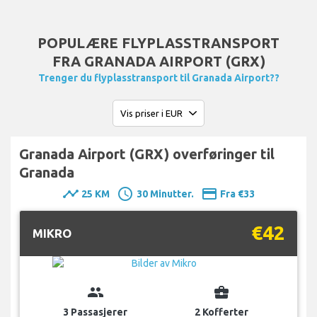
POPULÆRE FLYPLASSTRANSPORT
FRA GRANADA AIRPORT (GRX)
Trenger du flyplasstransport til Granada Airport??
Granada Airport (GRX) overføringer til
Granada
timeline
schedule
payment
25 KM
30 Minutter.
Fra €33
€42
MIKRO
group
business_center
3 Passasjerer
2 Kofferter