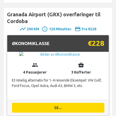
Granada Airport (GRX) overføringer til
Cordoba
timeline
schedule
payment
200 KM
120 Minutter.
Fra €228
€228
ØKONOMIKLASSE
group
business_center
4 Passasjerer
3 Kofferter
Et rimelig alternativ for 1-4 reisende Eksempel: VW Golf,
Ford Focus, Opel Astra, Audi A3, BMW 3, etc.
SE...