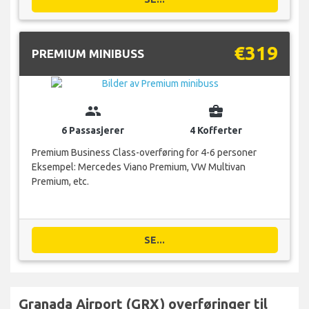
€319
PREMIUM MINIBUSS
group
business_center
6 Passasjerer
4 Kofferter
Premium Business Class-overføring for 4-6 personer
Eksempel: Mercedes Viano Premium, VW Multivan
Premium, etc.
SE...
Granada Airport (GRX) overføringer til