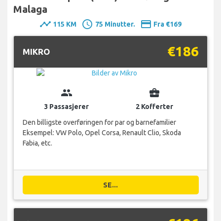
Malaga
timeline
schedule
payment
115 KM
75 Minutter.
Fra €169
€186
MIKRO
group
business_center
3 Passasjerer
2 Kofferter
Den billigste overføringen for par og barnefamilier
Eksempel: VW Polo, Opel Corsa, Renault Clio, Skoda
Fabia, etc.
SE...