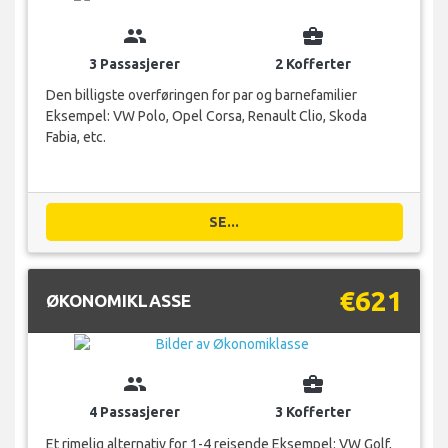
group
business_center
3 Passasjerer
2 Kofferter
Den billigste overføringen for par og barnefamilier
Eksempel: VW Polo, Opel Corsa, Renault Clio, Skoda
Fabia, etc.
SE...
€621
ØKONOMIKLASSE
group
business_center
4 Passasjerer
3 Kofferter
Et rimelig alternativ for 1-4 reisende Eksempel: VW Golf,