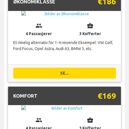
€186
ØKONOMIKLASSE
group
business_center
4 Passasjerer
3 Kofferter
Et rimelig alternativ for 1-4 reisende Eksempel: VW Golf,
Ford Focus, Opel Astra, Audi A3, BMW 3, etc.
SE...
€169
KOMFORT
group
business_center
4 Passasjerer
3 Kofferter