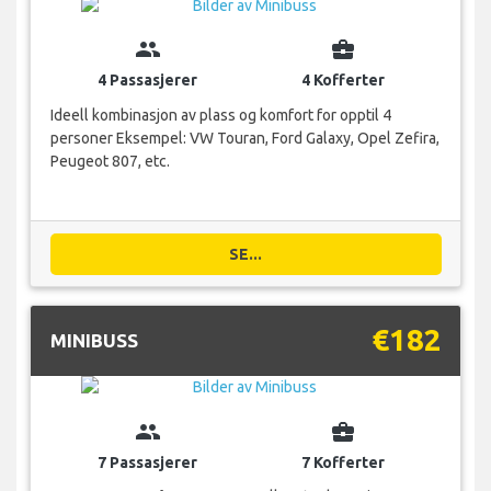
group
business_center
4 Passasjerer
4 Kofferter
Ideell kombinasjon av plass og komfort for opptil 4
personer Eksempel: VW Touran, Ford Galaxy, Opel Zefira,
Peugeot 807, etc.
SE...
€182
MINIBUSS
group
business_center
7 Passasjerer
7 Kofferter