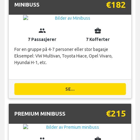
€182
MINIBUSS
group
business_center
7 Passasjerer
7 Kofferter
For en gruppe på 4-7 personer eller stor bagasje
Eksempel: VW Multivan, Toyota Hiace, Opel Vivaro,
Hyundai H-1, etc.
SE...
€215
PREMIUM MINIBUSS
group
business_center