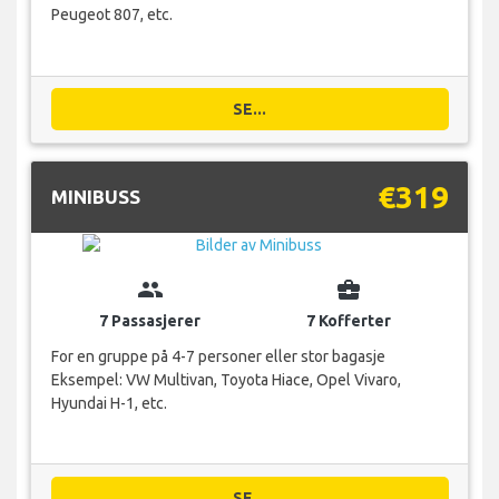
Peugeot 807, etc.
SE...
€319
MINIBUSS
group
business_center
7 Passasjerer
7 Kofferter
For en gruppe på 4-7 personer eller stor bagasje
Eksempel: VW Multivan, Toyota Hiace, Opel Vivaro,
Hyundai H-1, etc.
SE...