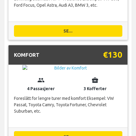
Ford Focus, Opel Astra, Audi A3, BMW 3, etc.
SE...
€130
KOMFORT
group
business_center
4 Passasjerer
3 Kofferter
Foreslått for lengre turer med komfort Eksempel: VW
Passat, Toyota Camry, Toyota Fortuner, Chevrolet
Suburban, etc.