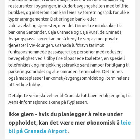
restauranter i bygningen, inkludert avgangshallen med tollfrie
butikker, og møterom som kan leies av forretningsfolk for ulike
typer arrangementer. Det er ingen bank- eller
valutavekslingstjenester, men det finnes tre minibanker fra
bankene Santander, Caja Granada og Caja Rural de Granada.
Avgangspassasjerer kan også benytte seg av mer private
tjenester i VIP-loungen. Granada lufthavn tar imot
funksjonshemmede passasjerer og personer med redusert
bevegelighet ved å tilby fire tilpassede toaletter, en spesiell
telefonkiosk og innsjekkingsskranke samt ramper for tilgang til
parkeringsområdet og alle områder i terminalen. Det finnes
også møteplasser i ankomst-/avgangsområdet og i terminalens
offentlige lobby.
Detaljerte veibeskrivelser til Granada lufthavn er tilgjengelig fra
Aena-informasjonsdiskene på flyplassen.
Ikke glem - hvis du planlegger å reise under
oppholdet, kan det være mer økonomisk å
leie
bil på Granada Airport
.