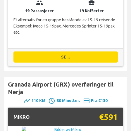
group
business_center
19 Passasjerer
19 Kofferter
Et alternativ for en gruppe bestående av 15-19 reisende
Eksempel: Iveco 15-19pax, Mercedes Sprinter 15-19pax,
etc.
SE...
Granada Airport (GRX) overføringer til
Nerja
timeline
schedule
payment
110 KM
80 Minutter.
Fra €130
€591
MIKRO