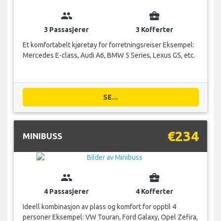
group
business_center
3 Passasjerer
3 Kofferter
Et komfortabelt kjøretøy for forretningsreiser Eksempel:
Mercedes E-class, Audi A6, BMW 5 Series, Lexus GS, etc.
SE...
€234
MINIBUSS
group
business_center
4 Passasjerer
4 Kofferter
Ideell kombinasjon av plass og komfort for opptil 4
personer Eksempel: VW Touran, Ford Galaxy, Opel Zefira,