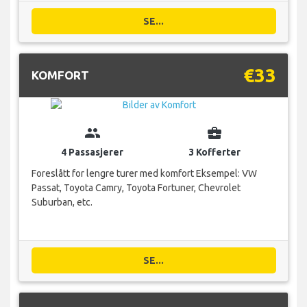
SE...
€33
KOMFORT
group
business_center
4 Passasjerer
3 Kofferter
Foreslått for lengre turer med komfort Eksempel: VW
Passat, Toyota Camry, Toyota Fortuner, Chevrolet
Suburban, etc.
SE...