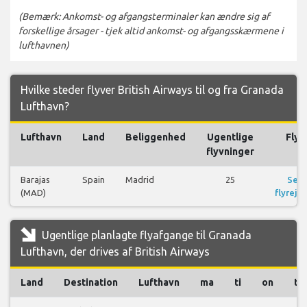
(Bemærk: Ankomst- og afgangsterminaler kan ændre sig af
forskellige årsager - tjek altid ankomst- og afgangsskærmene i
lufthavnen)
Hvilke steder flyver British Airways til og fra Granada
Lufthavn?
Lufthavn
Land
Beliggenhed
Ugentlige
Fly
flyvninger
Barajas
Spain
Madrid
25
Se
(MAD)
flyrejse
Ugentlige planlagte flyafgange til Granada
Lufthavn, der drives af British Airways
Land
Destination
Lufthavn
ma
ti
on
to