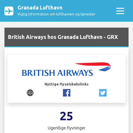
Granada Lufthavn
Vigtig information om lufthavnen og tjenester
British Airways hos Granada Lufthavn - GRX
Nyttige flyselskabslinks
25
Ugentlige flyvninger