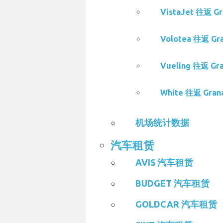
VistaJet 往返 
Volotea 往返 G
Vueling 往返 G
White 往返 Gra
机场统计数据
汽车租赁
AVIS 汽车租赁
BUDGET 汽车租赁
GOLDCAR 汽车租赁