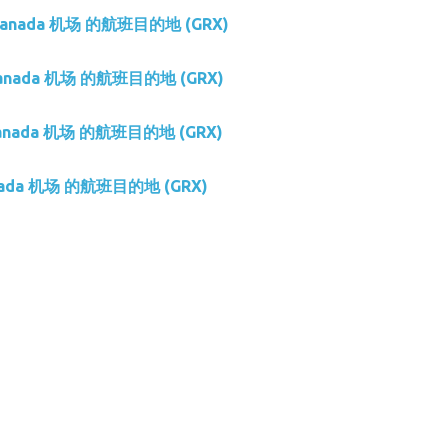
Granada 机场 的航班目的地 (GRX)
ranada 机场 的航班目的地 (GRX)
ranada 机场 的航班目的地 (GRX)
nada 机场 的航班目的地 (GRX)