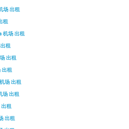
a 机场 出租
 出租
da 机场 出租
场 出租
 机场 出租
场 出租
a 机场 出租
a 机场 出租
场 出租
机场 出租