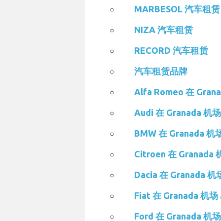
MARBESOL 汽车租赁
NIZA 汽车租赁
RECORD 汽车租赁
汽车租赁品牌
Alfa Romeo 在 Gra
Audi 在 Granada 机
BMW 在 Granada 机
Citroen 在 Granad
Dacia 在 Granada 
Fiat 在 Granada 机
Ford 在 Granada 机