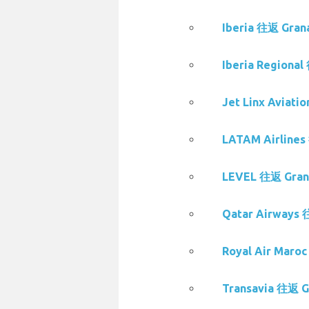
Iberia 往返 Gr
Iberia Region
Jet Linx Avia
LATAM Airlin
LEVEL 往返 Gr
Qatar Airway
Royal Air Ma
Transavia 往返