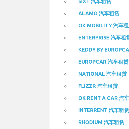
SIXT 汽车租赁
ALAMO 汽车租赁
OK MOBILITY 汽车
ENTERPRISE 汽车租
KEDDY BY EUROP
EUROPCAR 汽车租赁
NATIONAL 汽车租赁
FLIZZR 汽车租赁
OK RENT A CAR 
INTERRENT 汽车租
RHODIUM 汽车租赁