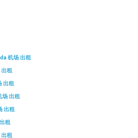
nada 机场 出租
场 出租
场 出租
a 机场 出租
机场 出租
场 出租
场 出租