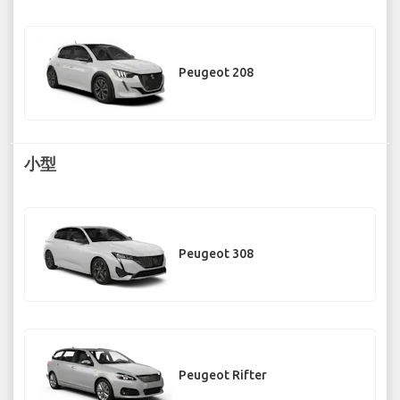
Peugeot 208
小型
Peugeot 308
Peugeot Rifter