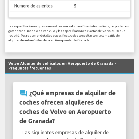
Numero de asientos
5
Las especificaciones que se muestran son solo para fines informativos, no podemos
garantizar el modelo de vehículo y las especificaciones exactas de Volvo XC60 que
recibirá. Para obtener detalles específicos, debe consultar con la compañía de
alquiler de automóviles dada en Aeropuerto de Granada.
Volvo Alquiler de vehículos en Aeropuerto de Granada -
Preguntas frecuentes
question_answer
¿Qué empresas de alquiler de
coches ofrecen alquileres de
coches de Volvo en Aeropuerto
de Granada?
Las siguientes empresas de alquiler de