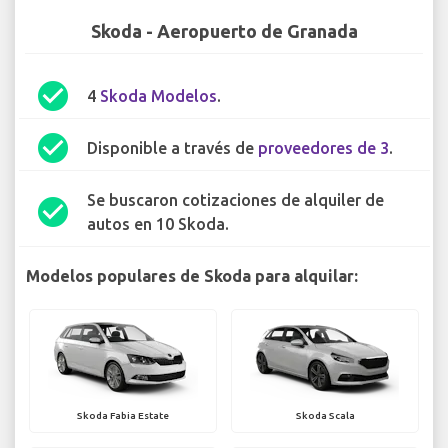
Skoda - Aeropuerto de Granada
check_circle
4
Skoda Modelos
.
check_circle
Disponible a través de
proveedores de 3
.
Se buscaron cotizaciones de alquiler de
check_circle
autos en 10 Skoda.
Modelos populares de Skoda para alquilar:
Skoda Fabia Estate
Skoda Scala