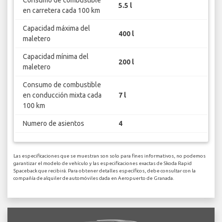
Consumo de combustible
5.5 l
en carretera cada 100 km
Capacidad máxima del
400 l
maletero
Capacidad mínima del
200 l
maletero
Consumo de combustible
en conducción mixta cada
7 l
100 km
Numero de asientos
4
Las especificaciones que se muestran son solo para fines informativos, no podemos
garantizar el modelo de vehículo y las especificaciones exactas de Skoda Rapid
Spaceback que recibirá. Para obtener detalles específicos, debe consultar con la
compañía de alquiler de automóviles dada en Aeropuerto de Granada.