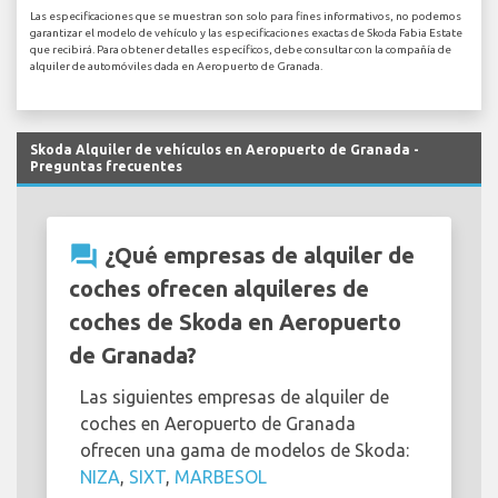
Las especificaciones que se muestran son solo para fines informativos, no podemos
garantizar el modelo de vehículo y las especificaciones exactas de Skoda Fabia Estate
que recibirá. Para obtener detalles específicos, debe consultar con la compañía de
alquiler de automóviles dada en Aeropuerto de Granada.
Skoda Alquiler de vehículos en Aeropuerto de Granada -
Preguntas frecuentes
question_answer
¿Qué empresas de alquiler de
coches ofrecen alquileres de
coches de Skoda en Aeropuerto
de Granada?
Las siguientes empresas de alquiler de
coches en Aeropuerto de Granada
ofrecen una gama de modelos de Skoda:
NIZA
,
SIXT
,
MARBESOL