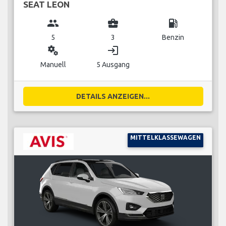
SEAT LEON
group
business_center
local_gas_station
5
3
Benzin
miscellaneous_services
login
Manuell
5 Ausgang
DETAILS ANZEIGEN...
MITTELKLASSEWAGEN