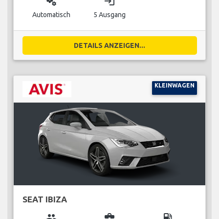
miscellaneous_services
login
Automatisch
5 Ausgang
DETAILS ANZEIGEN...
KLEINWAGEN
SEAT IBIZA
group
business_center
local_gas_station