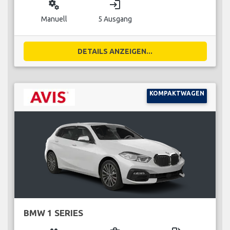
miscellaneous_services
login
Manuell
5 Ausgang
DETAILS ANZEIGEN...
KOMPAKTWAGEN
BMW 1 SERIES