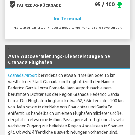
beenhere
95 / 100
emoji_events
FAHRZEUG-RÜCKGABE
Im Terminal
*Kalkulation basiert auf 7 neueste Bewertungen von 2125 alle Bewertungen.
`
AVIS Autovermietungs-Diensteistungen bei
Granada Flughafen
Granada Airport
befindet sich etwa 9,4 Meilen oder 15 km
westlich der Stadt Granada und trägt offiziell den Namen
Federico García Lorca Granada-Jaén Airport, nach einem
berühmten Dichter aus der Region Granada, Federico García
Lorca. Der Flughafen liegt auch etwa 62,5 Meilen oder 100 km
von Jaén sowie in der Nähe von Chauchina und Santa Fe
entfernt. Es handelt sich um einen Flughafen mittlerer Größe,
der jährlich etwa eine Million Passagiere abfertigt und als sehr
wichtiger Zugang zur beliebten Region Andalusien in Spanien
gilt. Obwohl öffentliche Busverbindungen vorhanden sind,