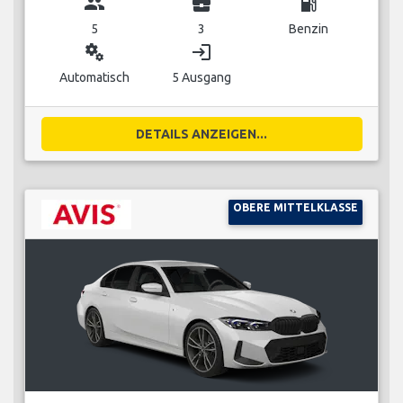
group
business_center
local_gas_station
5
3
Benzin
miscellaneous_services
login
Automatisch
5 Ausgang
DETAILS ANZEIGEN...
OBERE MITTELKLASSE