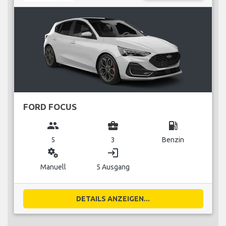
FORD FOCUS
group
business_center
local_gas_station
5
3
Benzin
miscellaneous_services
login
Manuell
5 Ausgang
DETAILS ANZEIGEN...