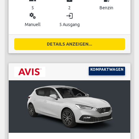
5
2
Benzin
miscellaneous_services
login
Manuell
5 Ausgang
DETAILS ANZEIGEN...
KOMPAKTWAGEN