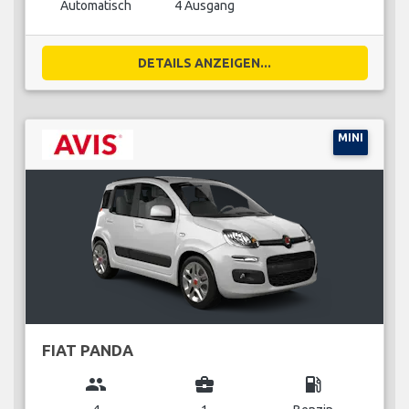
Automatisch
4 Ausgang
DETAILS ANZEIGEN...
MINI
FIAT PANDA
group
business_center
local_gas_station