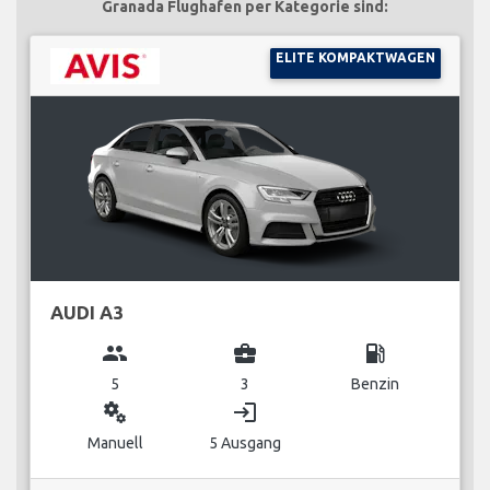
Granada Flughafen per Kategorie sind:
ELITE KOMPAKTWAGEN
AUDI A3
group
business_center
local_gas_station
5
3
Benzin
miscellaneous_services
login
Manuell
5 Ausgang