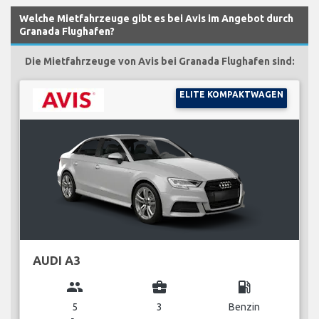
Welche Mietfahrzeuge gibt es bei Avis im Angebot durch
Granada Flughafen?
Die Mietfahrzeuge von Avis bei Granada Flughafen sind:
ELITE KOMPAKTWAGEN
AUDI A3
group
business_center
local_gas_station
5
3
Benzin