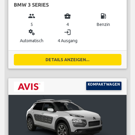
BMW 3 SERIES
group
business_center
local_gas_station
5
4
Benzin
miscellaneous_services
login
Automatisch
4 Ausgang
DETAILS ANZEIGEN...
KOMPAKTWAGEN