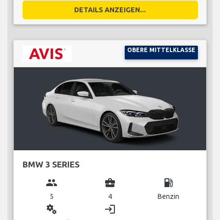
DETAILS ANZEIGEN...
OBERE MITTELKLASSE
BMW 3 SERIES
group
business_center
local_gas_station
5
4
Benzin
miscellaneous_services
login