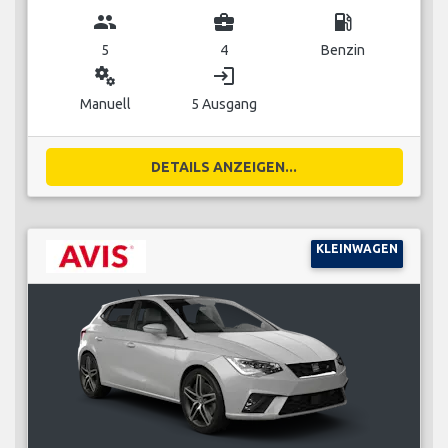
group
business_center
local_gas_station
5
4
Benzin
miscellaneous_services
login
Manuell
5 Ausgang
DETAILS ANZEIGEN...
KLEINWAGEN