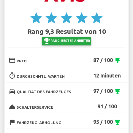
star
star
star
star
star
Rang 9,3 Resultat von 10
emoji_events
RANG-BESTER ANBIETER
credit_card
87 / 100
emoji_events
PREIS
timer
12 minuten
DURCHSCHNTL. WARTEN
directions_car
97 / 100
emoji_events
QUALITÄT DES FAHRZEUGES
room_service
91 / 100
SCHALTERSERVICE
flag
95 / 100
emoji_events
FAHRZEUG-ABHOLUNG