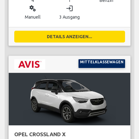
4
1
Benzin
miscellaneous_services
login
Manuell
3 Ausgang
DETAILS ANZEIGEN...
MITTELKLASSEWAGEN
OPEL CROSSLAND X