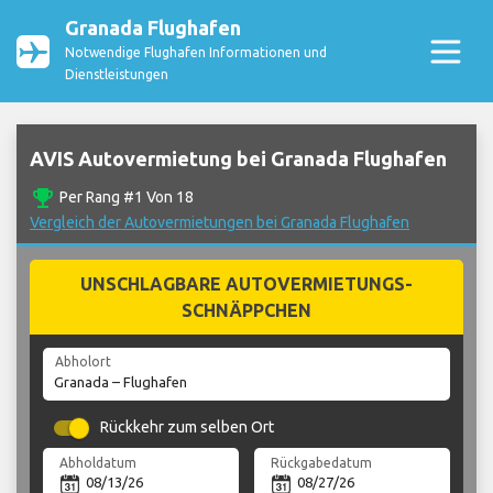
Granada Flughafen
Notwendige Flughafen Informationen und
Dienstleistungen
AVIS Autovermietung bei Granada Flughafen
emoji_events
Per Rang #1 Von 18
Vergleich der Autovermietungen bei Granada Flughafen
UNSCHLAGBARE AUTOVERMIETUNGS-
SCHNÄPPCHEN
Abholort
Rückkehr zum selben Ort
Abholdatum
Rückgabedatum