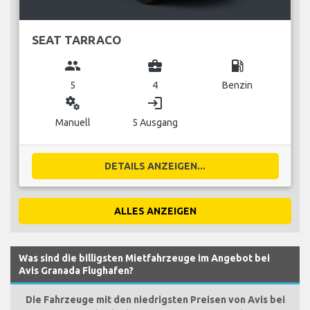
SEAT TARRACO
group
business_center
local_gas_station
5
4
Benzin
miscellaneous_services
login
Manuell
5 Ausgang
DETAILS ANZEIGEN...
ALLES ANZEIGEN
Was sind die billigsten Mietfahrzeuge im Angebot bei
Avis Granada Flughafen?
Die Fahrzeuge mit den niedrigsten Preisen von Avis bei