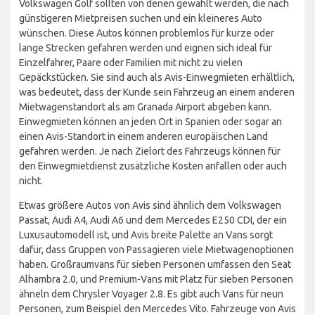
Volkswagen Golf sollten von denen gewählt werden, die nach
günstigeren Mietpreisen suchen und ein kleineres Auto
wünschen. Diese Autos können problemlos für kurze oder
lange Strecken gefahren werden und eignen sich ideal für
Einzelfahrer, Paare oder Familien mit nicht zu vielen
Gepäckstücken. Sie sind auch als Avis-Einwegmieten erhältlich,
was bedeutet, dass der Kunde sein Fahrzeug an einem anderen
Mietwagenstandort als am Granada Airport abgeben kann.
Einwegmieten können an jeden Ort in Spanien oder sogar an
einen Avis-Standort in einem anderen europäischen Land
gefahren werden. Je nach Zielort des Fahrzeugs können für
den Einwegmietdienst zusätzliche Kosten anfallen oder auch
nicht.
Etwas größere Autos von Avis sind ähnlich dem Volkswagen
Passat, Audi A4, Audi A6 und dem Mercedes E250 CDI, der ein
Luxusautomodell ist, und Avis breite Palette an Vans sorgt
dafür, dass Gruppen von Passagieren viele Mietwagenoptionen
haben. Großraumvans für sieben Personen umfassen den Seat
Alhambra 2.0, und Premium-Vans mit Platz für sieben Personen
ähneln dem Chrysler Voyager 2.8. Es gibt auch Vans für neun
Personen, zum Beispiel den Mercedes Vito. Fahrzeuge von Avis