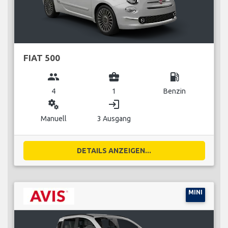
FIAT 500
group
business_center
local_gas_station
4
1
Benzin
miscellaneous_services
login
Manuell
3 Ausgang
DETAILS ANZEIGEN...
MINI