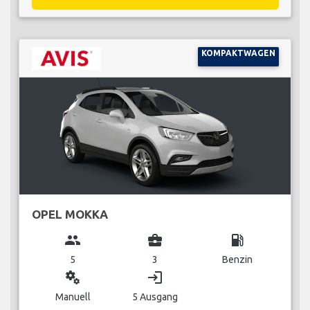
KOMPAKTWAGEN
OPEL MOKKA
group
business_center
local_gas_station
5
3
Benzin
miscellaneous_services
login
Manuell
5 Ausgang