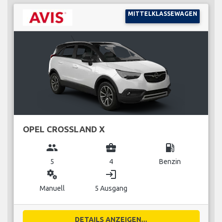
MITTELKLASSEWAGEN
OPEL CROSSLAND X
group
business_center
local_gas_station
5
4
Benzin
miscellaneous_services
login
Manuell
5 Ausgang
DETAILS ANZEIGEN...