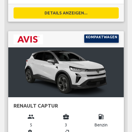
DETAILS ANZEIGEN...
KOMPAKTWAGEN
RENAULT CAPTUR
group
business_center
local_gas_station
5
3
Benzin