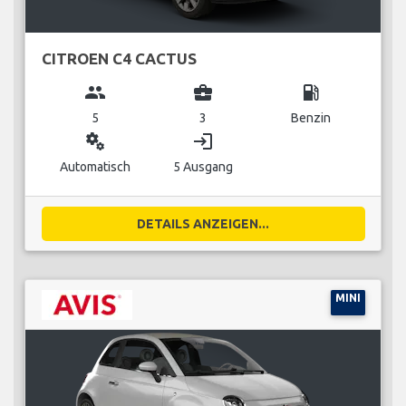
CITROEN C4 CACTUS
group
business_center
local_gas_station
5
3
Benzin
miscellaneous_services
login
Automatisch
5 Ausgang
DETAILS ANZEIGEN...
MINI