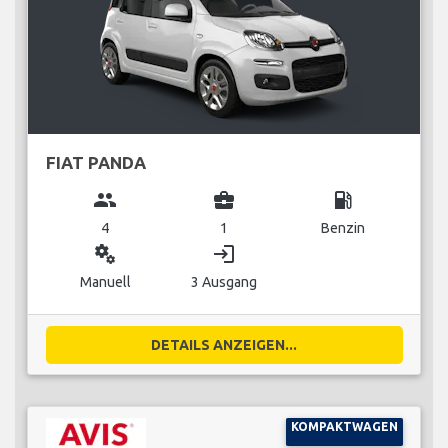
FIAT PANDA
group
business_center
local_gas_station
4
1
Benzin
miscellaneous_services
login
Manuell
3 Ausgang
DETAILS ANZEIGEN...
KOMPAKTWAGEN