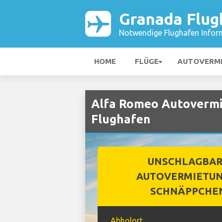
Granada Flug
Notwendige Flughafen Infor
HOME
FLÜGE
AUTOVERM
Alfa Romeo Autovermi
Flughafen
UNSCHLAGBA
AUTOVERMIETUN
SCHNÄPPCHE
Abholort