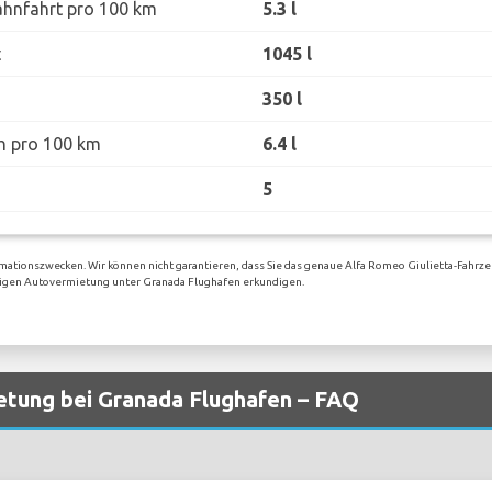
ahnfahrt pro 100 km
5.3 l
t
1045 l
350 l
h pro 100 km
6.4 l
5
rmationszwecken. Wir können nicht garantieren, dass Sie das genaue Alfa Romeo Giulietta-Fahrz
weiligen Autovermietung unter Granada Flughafen erkundigen.
tung bei Granada Flughafen – FAQ