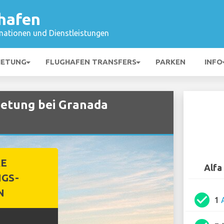
hafen
mationen und Dienstleistungen
IETUNG
FLUGHAFEN TRANSFERS
PARKEN
INFO
etung bei Granada
RE
Alfa
GS-
N
check_circle
1