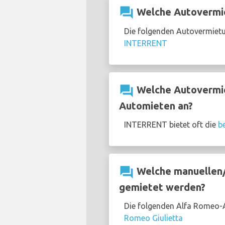
question_answer
Welche Autovermie
Die folgenden Autovermietu
INTERRENT
question_answer
Welche Autovermie
Automieten an?
INTERRENT bietet oft die
b
question_answer
Welche manuellen/
gemietet werden?
Die folgenden Alfa Romeo-A
Romeo Giulietta