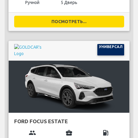
Ручной
5 Дверь
ПОСМОТРЕТЬ...
УНИВЕРСАЛ
FORD FOCUS ESTATE
group
business_center
local_gas_station