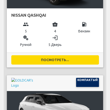
NISSAN QASHQAI
group
business_center
local_gas_station
5
4
Бензин
miscellaneous_services
login
Ручной
5 Дверь
ПОСМОТРЕТЬ...
КОМПАКТЫЙ