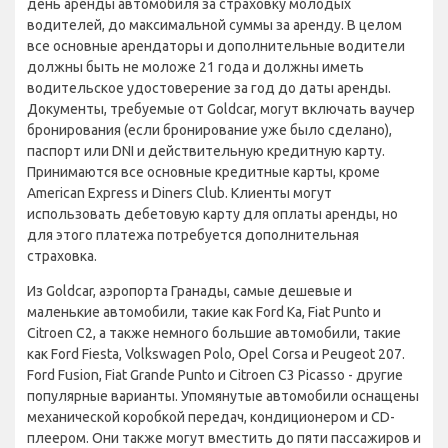
день аренды автомобиля за страховку молодых
водителей, до максимальной суммы за аренду. В целом
все основные арендаторы и дополнительные водители
должны быть не моложе 21 года и должны иметь
водительское удостоверение за год до даты аренды.
Документы, требуемые от Goldcar, могут включать ваучер
бронирования (если бронирование уже было сделано),
паспорт или DNI и действительную кредитную карту.
Принимаются все основные кредитные карты, кроме
American Express и Diners Club. Клиенты могут
использовать дебетовую карту для оплаты аренды, но
для этого платежа потребуется дополнительная
страховка.
Из Goldcar, аэропорта Гранады, самые дешевые и
маленькие автомобили, такие как Ford Ka, Fiat Punto и
Citroen C2, а также немного большие автомобили, такие
как Ford Fiesta, Volkswagen Polo, Opel Corsa и Peugeot 207.
Ford Fusion, Fiat Grande Punto и Citroen C3 Picasso - другие
популярные варианты. Упомянутые автомобили оснащены
механической коробкой передач, кондиционером и CD-
плеером. Они также могут вместить до пяти пассажиров и