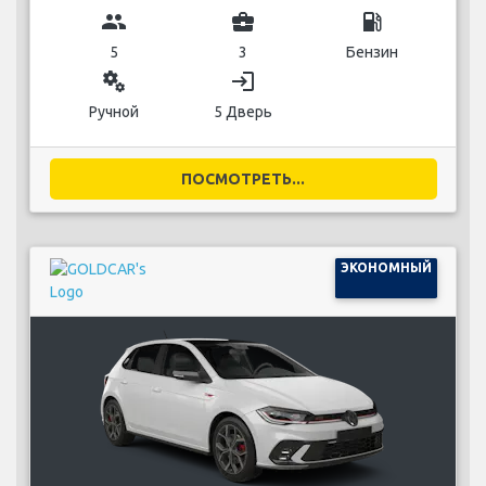
group
business_center
local_gas_station
5
3
Бензин
miscellaneous_services
login
Ручной
5 Дверь
ПОСМОТРЕТЬ...
ЭКОНОМНЫЙ