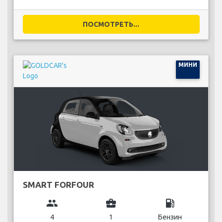
ПОСМОТРЕТЬ...
МИНИ
SMART FORFOUR
group
business_center
local_gas_station
4
1
Бензин