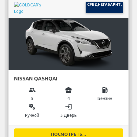
СРЕДНЕГАБАРИТ.
NISSAN QASHQAI
group
business_center
local_gas_station
5
4
Бензин
miscellaneous_services
login
Ручной
5 Дверь
ПОСМОТРЕТЬ...