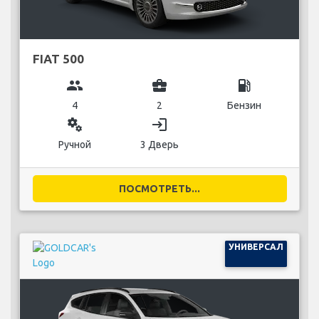
FIAT 500
group
business_center
local_gas_station
4
2
Бензин
miscellaneous_services
login
Ручной
3 Дверь
ПОСМОТРЕТЬ...
УНИВЕРСАЛ