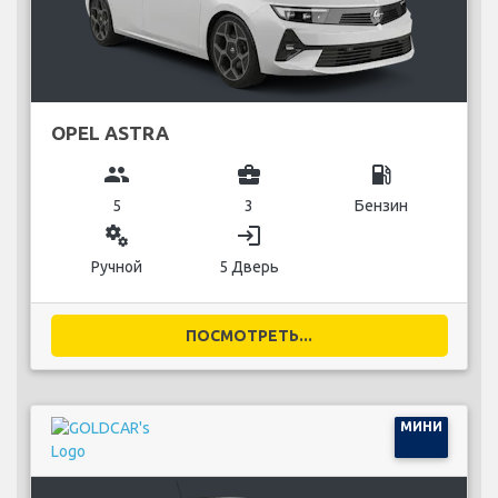
OPEL ASTRA
group
business_center
local_gas_station
5
3
Бензин
miscellaneous_services
login
Ручной
5 Дверь
ПОСМОТРЕТЬ...
МИНИ