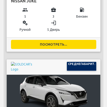
NISSAN JUKE
group
business_center
local_gas_station
5
3
Бензин
miscellaneous_services
login
Ручной
5 Дверь
ПОСМОТРЕТЬ...
СРЕДНЕГАБАРИТ.