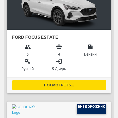
FORD FOCUS ESTATE
group
business_center
local_gas_station
5
4
Бензин
miscellaneous_services
login
Ручной
5 Дверь
ПОСМОТРЕТЬ...
ВНЕДОРОЖНИК