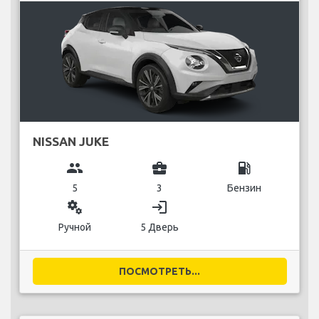
NISSAN JUKE
group
business_center
local_gas_station
5
3
Бензин
miscellaneous_services
login
Ручной
5 Дверь
ПОСМОТРЕТЬ...