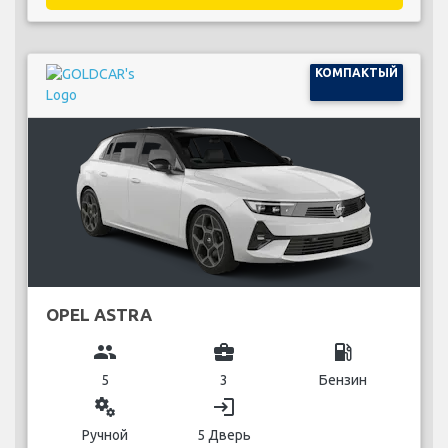
КОМПАКТЫЙ
OPEL ASTRA
group
business_center
local_gas_station
5
3
Бензин
miscellaneous_services
login
Ручной
5 Дверь