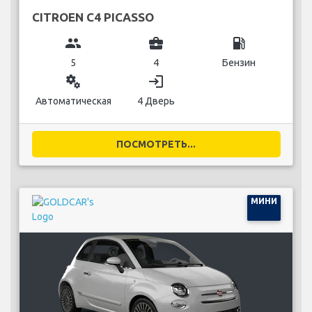
CITROEN C4 PICASSO
group
business_center
local_gas_station
5
4
Бензин
miscellaneous_services
login
Автоматическая
4 Дверь
ПОСМОТРЕТЬ...
МИНИ