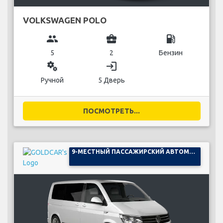
VOLKSWAGEN POLO
group
business_center
local_gas_station
5
2
Бензин
miscellaneous_services
login
Ручной
5 Дверь
ПОСМОТРЕТЬ...
9-МЕСТНЫЙ ПАССАЖИРСКИЙ АВТОМОБИЛЬ