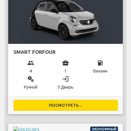
SMART FORFOUR
group
business_center
local_gas_station
4
1
Бензин
miscellaneous_services
login
Ручной
3 Дверь
ПОСМОТРЕТЬ...
ЭКОНОМНЫЙ