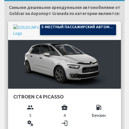
Самыми дешевыми арендуемыми автомобилями от
Goldcar на Аэропорт Granada по категории являются:
5-МЕСТНЫЙ ПАССАЖИРСКИЙ АВТОМОБИЛЬ
CITROEN C4 PICASSO
group
business_center
local_gas_station
5
4
Бензин
miscellaneous_services
login