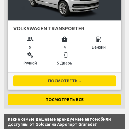
VOLKSWAGEN TRANSPORTER
group
business_center
local_gas_station
9
4
Бензин
miscellaneous_services
login
Ручной
5 Дверь
ПОСМОТРЕТЬ...
ПОСМОТРЕТЬ ВСЕ
Какие самые дешевые арендуемые автомобили
доступны от Goldcar на Аэропорт Granada?