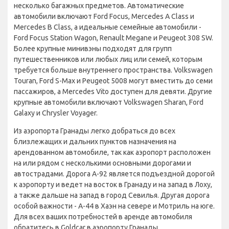
несколько багажных предметов. Автоматические
автомобили включают Ford Focus, Mercedes A Class и
Mercedes B Class, а идеальные семейные автомобили -
Ford Focus Station Wagon, Renault Megane и Peugeot 308 SW.
Более крупные минивэны подходят для групп
путешественников или любых лиц или семей, которым
требуется больше внутреннего пространства. Volkswagen
Touran, Ford S-Max и Peugeot 5008 могут вместить до семи
пассажиров, а Mercedes Vito доступен для девяти. Другие
крупные автомобили включают Volkswagen Sharan, Ford
Galaxy и Chrysler Voyager.
Из аэропорта Гранады легко добраться до всех
близлежащих и дальних пунктов назначения на
арендованном автомобиле, так как аэропорт расположен
на или рядом с несколькими основными дорогами и
автострадами. Дорога A-92 является подъездной дорогой
к аэропорту и ведет на восток в Гранаду и на запад в Лоху,
а также дальше на запад в город Севилья. Другая дорога
особой важности - A-44 в Хаэн на севере и Мотриль на юге.
Для всех ваших потребностей в аренде автомобиля
обратитесь в Goldcar в аэропорту Гранады.