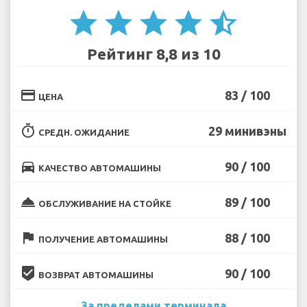
star
star
star
star
star_half
Рейтинг 8,8 из 10
credit_card
83 / 100
ЦЕНА
timer
29 минивэны
СРЕДН. ОЖИДАНИЕ
directions_car
90 / 100
КАЧЕСТВО АВТОМАШИНЫ
room_service
89 / 100
ОБСЛУЖИВАНИЕ НА СТОЙКЕ
flag
88 / 100
ПОЛУЧЕНИЕ АВТОМАШИНЫ
beenhere
90 / 100
ВОЗВРАТ АВТОМАШИНЫ
За пределами терминала